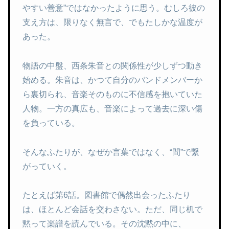
やすい善意”ではなかったように思う。むしろ彼の
支え方は、限りなく無言で、でもたしかな温度が
あった。
物語の中盤、西条朱音との関係性が少しずつ動き
始める。朱音は、かつて自分のバンドメンバーか
ら裏切られ、音楽そのものに不信感を抱いていた
人物。一方の真広も、音楽によって過去に深い傷
を負っている。
そんなふたりが、なぜか言葉ではなく、“間”で繋
がっていく。
たとえば第6話。図書館で偶然出会ったふたり
は、ほとんど会話を交わさない。ただ、同じ机で
黙って楽譜を読んでいる。その沈黙の中に、