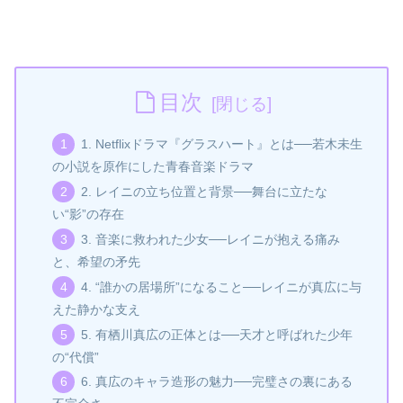
目次
1. Netflixドラマ『グラスハート』とは──若木未生
の小説を原作にした青春音楽ドラマ
2. レイニの立ち位置と背景──舞台に立たな
い“影”の存在
3. 音楽に救われた少女──レイニが抱える痛み
と、希望の矛先
4. “誰かの居場所”になること──レイニが真広に与
えた静かな支え
5. 有栖川真広の正体とは──天才と呼ばれた少年
の“代償”
6. 真広のキャラ造形の魅力──完璧さの裏にある