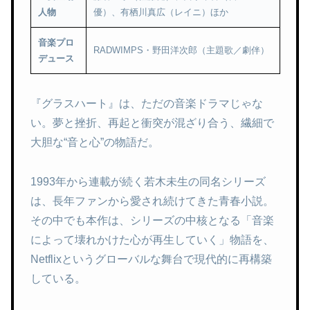
人物
優）、有栖川真広（レイニ）ほか
音楽プロ
RADWIMPS・野田洋次郎（主題歌／劇伴）
デュース
『グラスハート』は、ただの音楽ドラマじゃな
い。夢と挫折、再起と衝突が混ざり合う、繊細で
大胆な“音と心”の物語だ。
1993年から連載が続く若木未生の同名シリーズ
は、長年ファンから愛され続けてきた青春小説。
その中でも本作は、シリーズの中核となる「音楽
によって壊れかけた心が再生していく」物語を、
Netflixというグローバルな舞台で現代的に再構築
している。