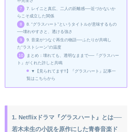
不完全さ
7. レイニと真広、二人の距離感──近づかないか
らこそ成立した関係
8. “グラスハート”というタイトルが意味するもの
──壊れやすさと、透ける強さ
9. 音楽がつなぐ再生の物語──ふたりが共鳴し
た“ラストシーン”の温度
まとめ：壊れても、透明なままで──『グラスハー
ト』がくれた許しと共鳴
▼【見られてます!!】『グラスハート』記事一
覧はこちらから
1. Netflixドラマ『グラスハート』とは──
若木未生の小説を原作にした青春音楽ド