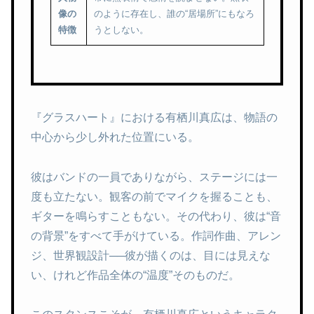
像の
のように存在し、誰の“居場所”にもなろ
特徴
うとしない。
『グラスハート』における有栖川真広は、物語の
中心から少し外れた位置にいる。
彼はバンドの一員でありながら、ステージには一
度も立たない。観客の前でマイクを握ることも、
ギターを鳴らすこともない。その代わり、彼は“音
の背景”をすべて手がけている。作詞作曲、アレン
ジ、世界観設計──彼が描くのは、目には見えな
い、けれど作品全体の“温度”そのものだ。