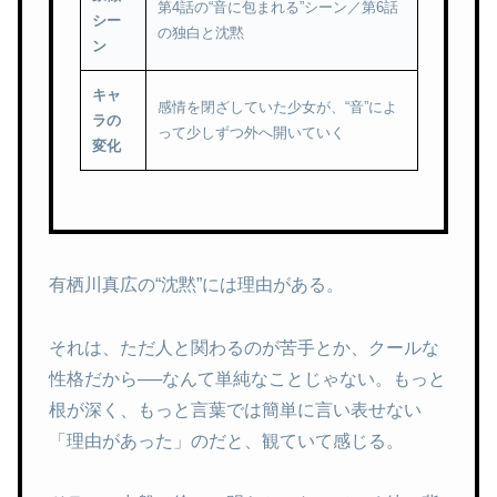
第4話の“音に包まれる”シーン／第6話
シー
の独白と沈黙
ン
キャ
感情を閉ざしていた少女が、“音”によ
ラの
って少しずつ外へ開いていく
変化
有栖川真広の“沈黙”には理由がある。
それは、ただ人と関わるのが苦手とか、クールな
性格だから──なんて単純なことじゃない。もっと
根が深く、もっと言葉では簡単に言い表せない
「理由があった」のだと、観ていて感じる。