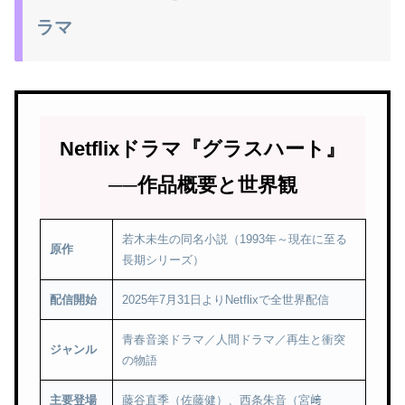
ラマ
Netflixドラマ『グラスハート』
──作品概要と世界観
若木未生の同名小説（1993年～現在に至る
原作
長期シリーズ）
配信開始
2025年7月31日よりNetflixで全世界配信
青春音楽ドラマ／人間ドラマ／再生と衝突
ジャンル
の物語
主要登場
藤谷直季（佐藤健）、西条朱音（宮﨑