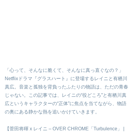
「心って、そんなに脆くて、そんなに真っ直ぐなの？」
Netflixドラマ『グラスハート』に登場するレイニと有栖川
真広。音楽と孤独を背負ったふたりの物語は、ただの青春
じゃない。この記事では、レイニの“役どころ”と有栖川真
広というキャラクターの“正体”に焦点を当てながら、物語
の奥にある静かな熱を追いかけていきます。
【菅田将暉 x レイニ – OVER CHROME「Turbulence」 |