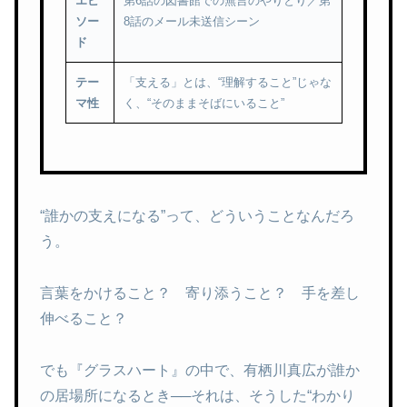
エピ
第6話の図書館での無言のやりとり／第
ソー
8話のメール未送信シーン
ド
テー
「支える」とは、“理解すること”じゃな
マ性
く、“そのままそばにいること”
“誰かの支えになる”って、どういうことなんだろ
う。
言葉をかけること？ 寄り添うこと？ 手を差し
伸べること？
でも『グラスハート』の中で、有栖川真広が誰か
の居場所になるとき──それは、そうした“わかり