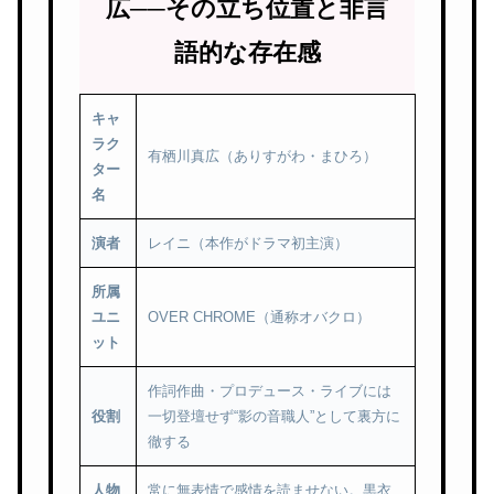
広──その立ち位置と非言
語的な存在感
キャ
ラク
有栖川真広（ありすがわ・まひろ）
ター
名
演者
レイニ（本作がドラマ初主演）
所属
ユニ
OVER CHROME（通称オバクロ）
ット
作詞作曲・プロデュース・ライブには
役割
一切登壇せず“影の音職人”として裏方に
徹する
人物
常に無表情で感情を読ませない。黒衣