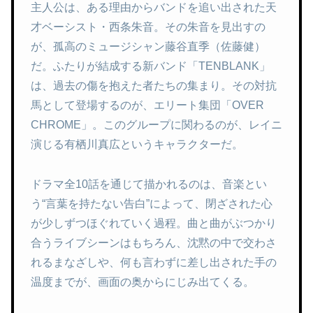
主人公は、ある理由からバンドを追い出された天
才ベーシスト・西条朱音。その朱音を見出すの
が、孤高のミュージシャン藤谷直季（佐藤健）
だ。ふたりが結成する新バンド「TENBLANK」
は、過去の傷を抱えた者たちの集まり。その対抗
馬として登場するのが、エリート集団「OVER
CHROME」。このグループに関わるのが、レイニ
演じる有栖川真広というキャラクターだ。
ドラマ全10話を通じて描かれるのは、音楽とい
う“言葉を持たない告白”によって、閉ざされた心
が少しずつほぐれていく過程。曲と曲がぶつかり
合うライブシーンはもちろん、沈黙の中で交わさ
れるまなざしや、何も言わずに差し出された手の
温度までが、画面の奥からにじみ出てくる。