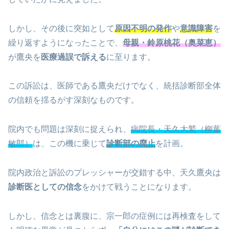
しかし、その後に突如として
原因不明の発作
や
意識障害
を
繰り返すようになったことで、
母親・鈴原桃花（奥菜恵）
が鷹央を
医療過誤で訴える
に至ります。
この訴訟は、医師である鷹央だけでなく、統括診断部全体
の信頼を揺るがす深刻なものです。
院内でも問題は深刻に捉えられ、
病院長・天久大鷲（柳葉
敏郎）
は、この機に乗じて
診断部の廃止
を計画。
院内政治と訴訟のプレッシャーが交錯する中、天久鷹央は
診断医としての信念
をかけて戦うことになります。
しかし、信念とは裏腹に、宗一郎の症例には再検査をして