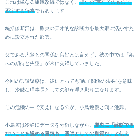
これは単なる組織改編ではなく、
鷹央の“存在そのもの”を
否定する行為
でもあります。
統括診断部は、鷹央の天才的な診断力を最大限に活かすた
めに設立された部署。
父である大鷲との関係は良好とは言えず、彼の中では「娘
への期待と失望」が常に交錯していました。
今回の誤診疑惑は、彼にとっても“親子関係の決裂”を意味
し、冷徹な理事長としての顔が浮き彫りになります。
この危機の中で支えになるのが、小鳥遊優と鴻ノ池舞。
小鳥遊は冷静にデータを分析しながら、
鷹央に「診断でき
ないことを認める勇気も、医師としての資質だ」と伝え