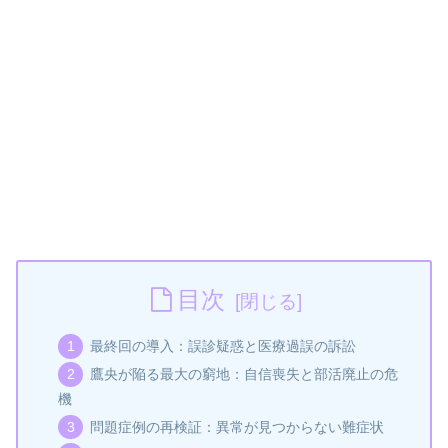
目次
最終回の導入：誤診疑惑と医療過誤の訴訟
鷹央が陥る最大の窮地：自信喪失と部活廃止の危
機
問題症例の再検証：異常が見つからない難症状