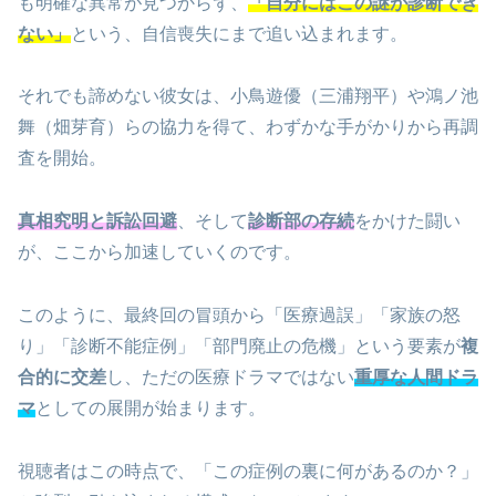
も明確な異常が見つからず、
「自分にはこの謎が診断でき
ない」
という、自信喪失にまで追い込まれます。
それでも諦めない彼女は、小鳥遊優（三浦翔平）や鴻ノ池
舞（畑芽育）らの協力を得て、わずかな手がかりから再調
査を開始。
真相究明と訴訟回避
、そして
診断部の存続
をかけた闘い
が、ここから加速していくのです。
このように、最終回の冒頭から「医療過誤」「家族の怒
り」「診断不能症例」「部門廃止の危機」という要素が
複
合的に交差
し、ただの医療ドラマではない
重厚な人間ドラ
マ
としての展開が始まります。
視聴者はこの時点で、「この症例の裏に何があるのか？」