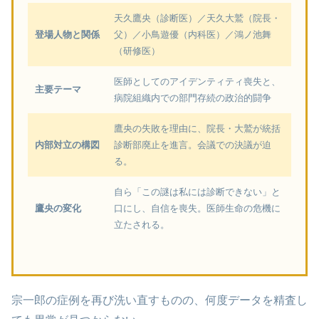
天久鷹央（診断医）／天久大鷲（院長・
登場人物と関係
父）／小鳥遊優（内科医）／鴻ノ池舞
（研修医）
医師としてのアイデンティティ喪失と、
主要テーマ
病院組織内での部門存続の政治的闘争
鷹央の失敗を理由に、院長・大鷲が統括
内部対立の構図
診断部廃止を進言。会議での決議が迫
る。
自ら「この謎は私には診断できない」と
鷹央の変化
口にし、自信を喪失。医師生命の危機に
立たされる。
宗一郎の症例を再び洗い直すものの、何度データを精査し