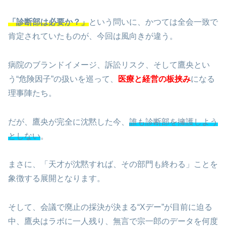
「診断部は必要か？」
という問いに、かつては全会一致で
肯定されていたものが、今回は風向きが違う。
病院のブランドイメージ、訴訟リスク、そして鷹央とい
う“危険因子”の扱いを巡って、
医療と経営の板挟み
になる
理事陣たち。
だが、鷹央が完全に沈黙した今、
誰も診断部を擁護しよう
としない
。
まさに、「天才が沈黙すれば、その部門も終わる」ことを
象徴する展開となります。
そして、会議で廃止の採決が決まる“Xデー”が目前に迫る
中、鷹央はラボに一人残り、無言で宗一郎のデータを何度