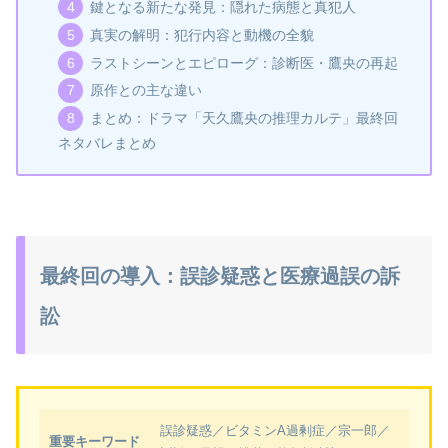
鍵となる新たな発見：隠れた病態と真犯人
真実の解明：犯行内容と動機の全貌
ラストシーンとエピローグ：診断医・鷹央の再起
原作との主な違い
まとめ：ドラマ「天久鷹央の推理カルテ」最終回
ネタバレまとめ
最終回の導入：誤診疑惑と医療過誤の訴
訟
誤診疑惑／ビタミンA過剰症／宗一郎／
重要キーワード