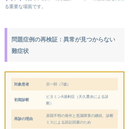
る重要な場面です。
問題症例の再検証：異常が見つからない
難症状
対象患者
宗一郎（7歳）
ビタミンA過剰症（天久鷹央による診
初期診断
断）
原因不明の発作と意識障害の継続、診断
再診の理由
ミスによる訴訟回避のため