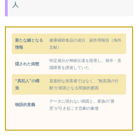
人
新たな鍵となる
健康補助食品の成分、副作用報告（海外
情報
文献）
特定成分が神経伝達を阻害し、発作・意
隠された病態
識障害を誘発していた
“真犯人”の構
直接的な加害者ではなく、“無意識の行
造
動”が原因となる間接的要因
データに現れない病因と、家族の“善
物語的意義
意”が引き起こす悲劇の象徴