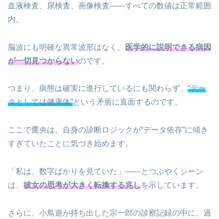
血液検査、尿検査、画像検査――すべての数値は正常範囲
内。
脳波にも明確な異常波形はなく、
医学的に説明できる病因
が一切見つからない
のです。
つまり、病態は確実に進行しているにも関わらず、
“デー
タとしては健康体”
という矛盾に直面するのです。
ここで鷹央は、自身の診断ロジックが“データ依存”に傾き
すぎていたことに気づき始めます。
「私は、数字ばかりを見ていた」――とつぶやくシーン
は、
彼女の思考が大きく転換する兆し
を示しています。
さらに、小鳥遊が持ち出した宗一郎の診察記録の中に、過