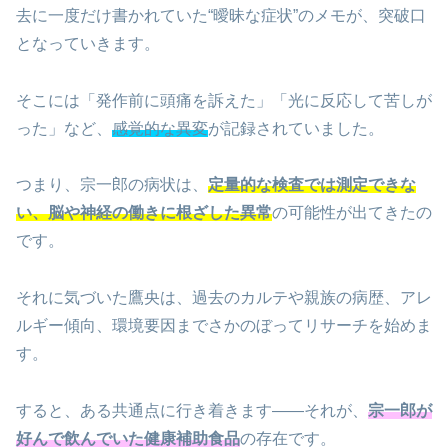
去に一度だけ書かれていた“曖昧な症状”のメモが、突破口
となっていきます。
そこには「発作前に頭痛を訴えた」「光に反応して苦しが
った」など、
感覚的な異変
が記録されていました。
つまり、宗一郎の病状は、
定量的な検査では測定できな
い、脳や神経の働きに根ざした異常
の可能性が出てきたの
です。
それに気づいた鷹央は、過去のカルテや親族の病歴、アレ
ルギー傾向、環境要因までさかのぼってリサーチを始めま
す。
すると、ある共通点に行き着きます――それが、
宗一郎が
好んで飲んでいた健康補助食品
の存在です。