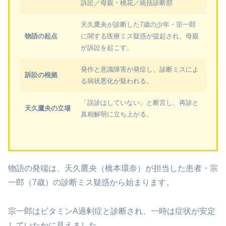
訴訟／母親・桃花／統括診断部
天久鷹央が診断した7歳の少年・宗一郎
物語の起点
に関する医療ミス疑惑が提起され、母親
が訴訟を起こす。
発作と意識障害が発症し、診断ミスによ
訴訟の根拠
る病状悪化が疑われる。
「誤診はしていない」と断言し、再診と
天久鷹央の立場
真相解明に立ち上がる。
物語の発端は、天久鷹央（橋本環奈）が担当した患者・宗
一郎（7歳）の診断ミス疑惑から始まります。
宗一郎はビタミンA過剰症と診断され、一時は症状が安定
していたかに見えました。