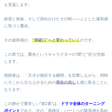
も見返します。
絶望と焦燥、そして諦めかけたその時――ふとした違和感
に気づく鷹央。
その違和感が、
“突破口”へと変わっていく
のです。
この章では、鷹央というキャラクターの“闇”と“光”が交錯
します。
視聴者は、「天才が挫折する瞬間」を目撃しながら、同時
にそこから立ち上がるための
再生の兆し
も感じ取ることに
なります。
この静かで重苦しい“第2幕”は、
ドラマ全体のターニング
ポイント
であり、次の「再検証」パートへの緊張感を高め