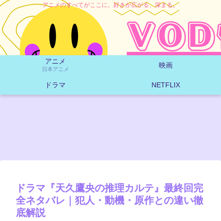
アニメのすべてがここに。好きが広がる、深まる。
アニメ
映画
日本アニメ
ドラマ
NETFLIX
ドラマ『天久鷹央の推理カルテ』最終回完
全ネタバレ｜犯人・動機・原作との違い徹
底解説