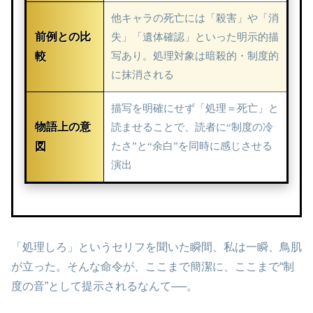
他キャラの死亡には「殺害」や「消
前例との比
失」「遺体確認」といった明示的描
較
写あり。処理対象は暗殺的・制度的
に抹消される
描写を明確にせず「処理＝死亡」と
物語上の意
読ませることで、読者に“制度の冷
図
たさ”と“余白”を同時に感じさせる
演出
「処理しろ」というセリフを聞いた瞬間、私は一瞬、鳥肌
が立った。そんな命令が、ここまで簡潔に、ここまで“制
度の音”として提示されるなんて──。