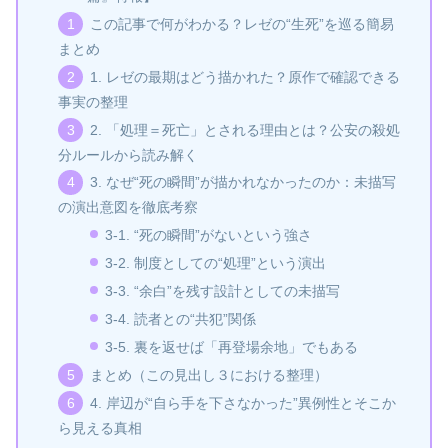
この記事で何がわかる？レゼの“生死”を巡る簡易
まとめ
1. レゼの最期はどう描かれた？原作で確認できる
事実の整理
2. 「処理＝死亡」とされる理由とは？公安の殺処
分ルールから読み解く
3. なぜ“死の瞬間”が描かれなかったのか：未描写
の演出意図を徹底考察
3‑1. “死の瞬間”がないという強さ
3‑2. 制度としての“処理”という演出
3‑3. “余白”を残す設計としての未描写
3‑4. 読者との“共犯”関係
3‑5. 裏を返せば「再登場余地」でもある
まとめ（この見出し３における整理）
4. 岸辺が“自ら手を下さなかった”異例性とそこか
ら見える真相