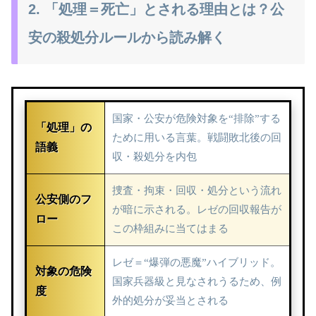
2. 「処理＝死亡」とされる理由とは？公
安の殺処分ルールから読み解く
国家・公安が危険対象を“排除”する
「処理」の
ために用いる言葉。戦闘敗北後の回
語義
収・殺処分を内包
捜査・拘束・回収・処分という流れ
公安側のフ
が暗に示される。レゼの回収報告が
ロー
この枠組みに当てはまる
レゼ＝“爆弾の悪魔”ハイブリッド。
対象の危険
国家兵器級と見なされうるため、例
度
外的処分が妥当とされる