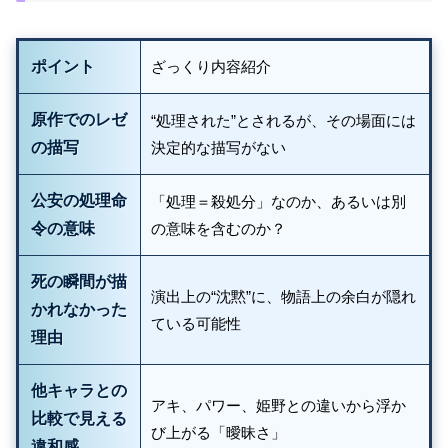
ポイント
ざっくり内容紹介
原作でのレゼ
“処理された”とされるが、その場面には
の描写
決定的な描写がない
公安の処理命
「処理＝殺処分」なのか、あるいは別
令の意味
の意味を含むのか？
死の瞬間が描
演出上の“沈黙”に、物語上の余白が隠れ
かれなかった
ている可能性
理由
他キャラとの
アキ、パワー、姫野との違いから浮か
比較で見える
び上がる「曖昧さ」
違和感