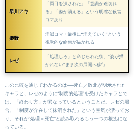
「両目を潰された」「意識が途切れ
早川アキ
る」「姿が消える」という明確な殺害
コマあり
消滅コマ・最後に“消えていく”という
姫野
視覚的な終焉が描かれる
「処理しろ」と命じられた後、“姿が描
レゼ
かれない”まま次の展開へ移行
この比較を通じてわかるのは──死亡／敗北が明示された
キャラと、レゼのように“制度的処理”を受けたキャラとで
は、「終わり方」が異なっているということだ。レゼの場
合、「制度が介在して抹消された」という空気が漂ってお
り、それが“処理＝死亡”と読み取れるもう一つの根拠にな
っている。