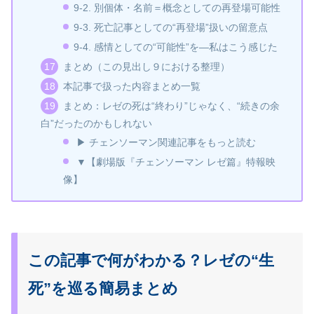
9‑2. 別個体・名前＝概念としての再登場可能性
9‑3. 死亡記事としての“再登場”扱いの留意点
9‑4. 感情としての“可能性”を—私はこう感じた
まとめ（この見出し９における整理）
本記事で扱った内容まとめ一覧
まとめ：レゼの死は“終わり”じゃなく、“続きの余
白”だったのかもしれない
▶ チェンソーマン関連記事をもっと読む
▼【劇場版『チェンソーマン レゼ篇』特報映
像】
この記事で何がわかる？レゼの“生
死”を巡る簡易まとめ