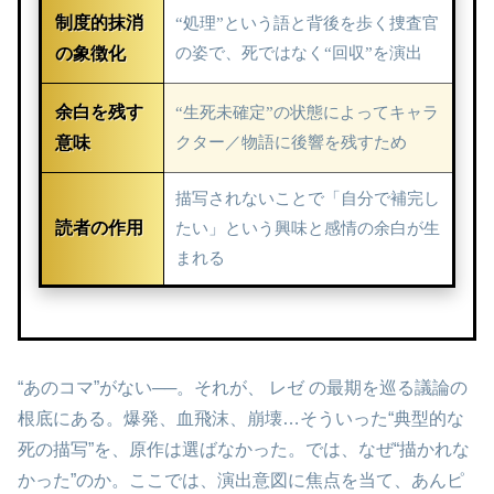
制度的抹消
“処理”という語と背後を歩く捜査官
の象徴化
の姿で、死ではなく“回収”を演出
余白を残す
“生死未確定”の状態によってキャラ
意味
クター／物語に後響を残すため
描写されないことで「自分で補完し
読者の作用
たい」という興味と感情の余白が生
まれる
“あのコマ”がない──。それが、 レゼ の最期を巡る議論の
根底にある。爆発、血飛沫、崩壊…そういった“典型的な
死の描写”を、原作は選ばなかった。では、なぜ“描かれな
かった”のか。ここでは、演出意図に焦点を当て、あんピ