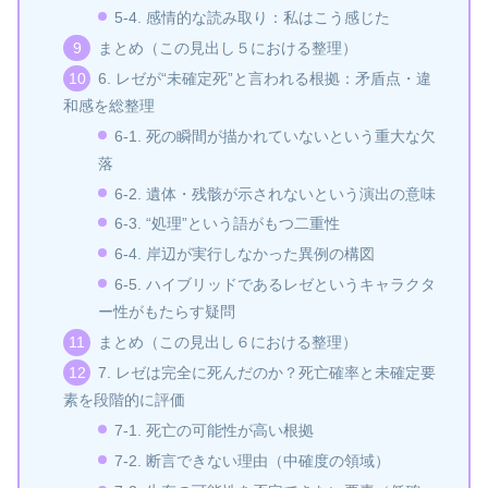
5‑4. 感情的な読み取り：私はこう感じた
まとめ（この見出し５における整理）
6. レゼが“未確定死”と言われる根拠：矛盾点・違
和感を総整理
6‑1. 死の瞬間が描かれていないという重大な欠
落
6‑2. 遺体・残骸が示されないという演出の意味
6‑3. “処理”という語がもつ二重性
6‑4. 岸辺が実行しなかった異例の構図
6‑5. ハイブリッドであるレゼというキャラクタ
ー性がもたらす疑問
まとめ（この見出し６における整理）
7. レゼは完全に死んだのか？死亡確率と未確定要
素を段階的に評価
7‑1. 死亡の可能性が高い根拠
7‑2. 断言できない理由（中確度の領域）