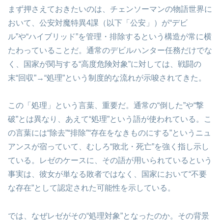
まず押さえておきたいのは、チェンソーマンの物語世界に
おいて、公安対魔特異4課（以下「公安」）が“デビ
ル”や“ハイブリッド”を管理・排除するという構造が常に横
たわっていることだ。通常のデビルハンター任務だけでな
く、国家が関与する“高度危険対象”に対しては、戦闘の
末“回収”→“処理”という制度的な流れが示唆されてきた。
この「処理」という言葉、重要だ。通常の“倒した”や“撃
破”とは異なり、あえて“処理”という語が使われている。こ
の言葉には“除去”“排除”“存在をなきものにする”というニュ
アンスが宿っていて、むしろ“敗北・死亡”を強く指し示し
ている。レゼのケースに、その語が用いられているという
事実は、彼女が単なる敗者ではなく、国家において“不要
な存在”として認定された可能性を示している。
では、なぜレゼがその“処理対象”となったのか。その背景