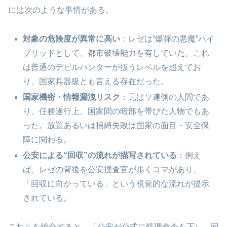
には次のような事情がある。
対象の危険度が異常に高い
：レゼは“爆弾の悪魔”ハイ
ブリッドとして、都市破壊能力を有していた。これ
は普通のデビルハンターが扱うレベルを超えてお
り、国家兵器級とも言える存在だった。
国家機密・情報漏洩リスク
：元はソ連側の人間であ
り、任務遂行上、国家間の暗部を帯びた人物でもあ
った。放置あるいは捕縛失敗は国家の面目・安全保
障に関わる。
公安による“回収”の流れが描写されている
：例え
ば、レゼの背後を公安捜査官が歩くコマがあり、
「回収に向かっている」という視覚的な流れが提示
されている。
これらを総合すると、「公安が公式に処理命令を下し、回