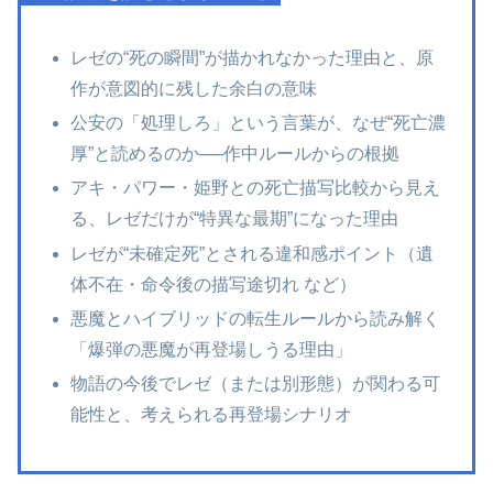
レゼの“死の瞬間”が描かれなかった理由と、原
作が意図的に残した余白の意味
公安の「処理しろ」という言葉が、なぜ“死亡濃
厚”と読めるのか──作中ルールからの根拠
アキ・パワー・姫野との死亡描写比較から見え
る、レゼだけが“特異な最期”になった理由
レゼが“未確定死”とされる違和感ポイント（遺
体不在・命令後の描写途切れ など）
悪魔とハイブリッドの転生ルールから読み解く
「爆弾の悪魔が再登場しうる理由」
物語の今後でレゼ（または別形態）が関わる可
能性と、考えられる再登場シナリオ