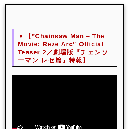
▼【”Chainsaw Man – The
Movie: Reze Arc” Official
Teaser 2／劇場版『チェンソ
ーマン レゼ篇』特報】