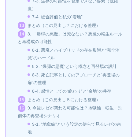
7‑3. 生存の可能性を否定できない要素（低確
度）
7‑4. 総合評価と私の“着地”
まとめ（この見出し７における整理）
8. 「爆弾の悪魔」は死なない？悪魔の転生ルール
と再構成の可能性
8‑1. 悪魔／ハイブリッドの存在形態と“完全消
滅”のハードル
8‑2. “爆弾の悪魔”という概念と再登場の設計
8‑3. 死亡記事としてのアプローチと“再登場の
扉”の整理
8‑4. 感情としての“終わり”と“余地”の共存
まとめ（この見出し８における整理）
9. 今後レゼが関わる可能性は？地獄編・転生・別
個体の再登場シナリオ
9‑1. “地獄編”という設定の傍らで見るレゼの余
地