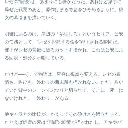
レゼの“最後”は、あまりにも静かだった。あれほど派手に
爆ぜた戦闘のあと、原作はまるで息をひそめるように、彼
女の幕引きを描いていく。
明確にあるのは、岸辺の「処理しろ」というセリフ。公安
の任務として、“レゼを排除する命令”が下される瞬間だ。
部下がレゼの背後に迫るカットも描かれ、これは公安によ
る回収・処分を示唆している。
だけど──そこで物語は、唐突に視点を変える。レゼの表
情も、叫びも、終わりの断末魔も描かれない。ただ、歩い
ていた背中のシーンでぷつりと切られて、そこに「死」は
ないけれど、「終わり」がある。
他キャラとの比較が、かえってその静けさを際立たせる。
たとえば姫野の死は“消滅”の瞬間が描かれたし、アキやパ