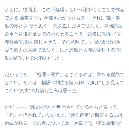
さらに、物語上、この「処理」という語を使うことで作者
である 藤本タツキ が描きたかったもの──それは“国・制
度の冷たさ”だと思う。 死を血しぶきではなく、事務的な
命令と背後の足音で終わらせることで、読者に“戦争／管
理社会”の影を感じさせる。その意味で、レゼの処分は単
なる個人の末路ではなく、国と悪魔と人間の交錯する“制
度の網”の中での消失だった。
だからこそ、「処理＝死亡」とされるのは、単なる偶然で
はない。それは、物語の制度を読み解いた時にしか見えて
こない“真実”の片鱗だと私は思った。
ただし──。制度の流れが明示されているからと言って、
「死」が描かれていない以上、“死亡確定”と断言するには
余白が残る。その点については、次章で“なぜ死の瞬間が