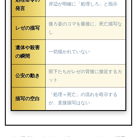
岸辺が明確に「処理しろ」と指示
発言
後ろ姿のコマを最後に、死亡描写な
レゼの描写
し
遺体や殺害
一切描かれていない
の瞬間
部下たちがレゼの背後に接近するカ
公安の動き
ット
「処理＝死亡」の流れを暗示する
描写の空白
が、直接描写はない