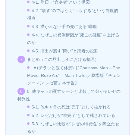
4‑1. 岸辺＝“命令者”という構図
4‑2. “殺す”のではなく“回収する”という制度的
視点
4‑3. 描かれない手の先にある“暗喩”
4‑4. なぜこの異例構図が“死亡の確度”を上げる
のか
4‑5. 演出が残す“問い”と読者の役割
まとめ（この見出し４における整理）
▼(チラッと観て休憩)【“Chainsaw Man – The
Movie: Reze Arc” – Main Trailer／劇場版『チェン
ソーマン レゼ篇』本予告】
5. 他キャラの死亡シーンと比較して分かるレゼの
特異性
5‑1. 他キャラの死は“完了”として描かれる
5‑2. レゼだけが“未完了”として残されている
5‑3. なぜこの比較が“レゼの特異性”を際立たせ
るか