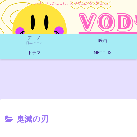
アニメのすべてがここに。好きが広がる、深まる。
アニメ
映画
日本アニメ
ドラマ
NETFLIX
鬼滅の刃