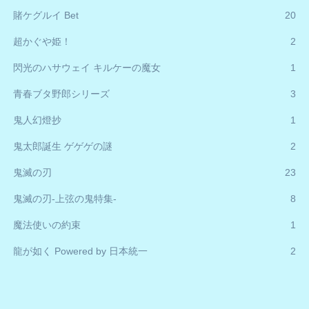
賭ケグルイ Bet
20
超かぐや姫！
2
閃光のハサウェイ キルケーの魔女
1
青春ブタ野郎シリーズ
3
鬼人幻燈抄
1
鬼太郎誕生 ゲゲゲの謎
2
鬼滅の刃
23
鬼滅の刃-上弦の鬼特集-
8
魔法使いの約束
1
龍が如く Powered by 日本統一
2