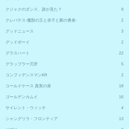
クジャクのダンス、誰が見た？
9
クレバテス-魔獣の王と赤子と屍の勇者-
2
グッドニュース
3
グッドボーイ
2
グラスハート
22
グラップラー刃牙
5
コンフィデンスマンKR
2
コールドケース 真実の扉
18
ゴールデンカムイ
16
サイレント・ウィッチ
4
シャングリラ・フロンティア
13