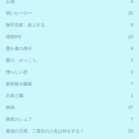
広場
5
弱いヒーロー
25
御手洗家、炎上する
8
怪獣8号
20
愚か者の身分
6
愛の、がっこう。
3
憎らしい恋
2
新幹線大爆破
7
日本三國
1
映画
37
暴君のシェフ
7
最強の王様、二度目の人生は何をする？
20