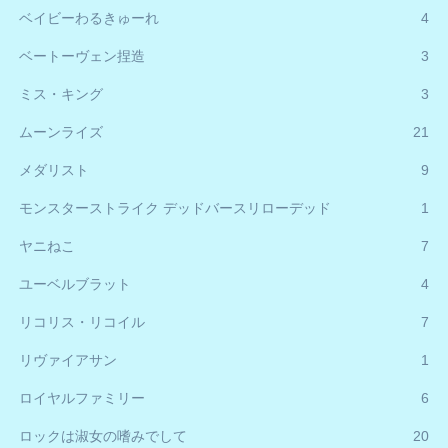
ベイビーわるきゅーれ
4
ベートーヴェン捏造
3
ミス・キング
3
ムーンライズ
21
メダリスト
9
モンスターストライク デッドバースリローデッド
1
ヤニねこ
7
ユーベルブラット
4
リコリス・リコイル
7
リヴァイアサン
1
ロイヤルファミリー
6
ロックは淑女の嗜みでして
20