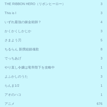
THE RIBBON HERO（リボンヒーロー）
3
This is I
3
いずれ最強の錬金術師？
4
かくかくしかじか
3
さまよう刃
5
ちるらん 新撰組鎮魂歌
8
でっちあげ
3
やり直し令嬢は竜帝陛下を攻略中
1
よふかしのうた
3
らんま1/2
1
アオのハコ
1
アニメ
676