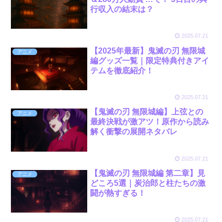
行収入の結末は？
2025.07.21
【2025年最新】鬼滅の刃 無限城
アニメ
編グッズ一覧｜限定特典付きアイ
テムを徹底紹介！
2025.07.21
【鬼滅の刃 無限城編】上弦との
アニメ
最終決戦が激アツ！原作から読み
解く衝撃の展開ネタバレ
2025.07.21
【鬼滅の刃 無限城編 第二章】見
アニメ
どころ5選｜炭治郎と柱たちの激
闘が熱すぎる！
2025.07.21