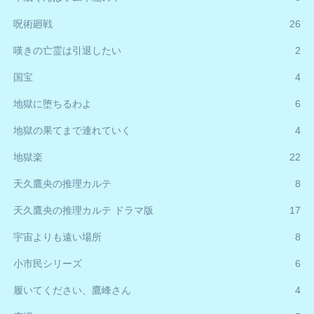
呪術廻戦
26
嘆きの亡霊は引退したい
2
国宝
4
地獄に堕ちるわよ
6
地獄の果てまで連れていく
4
地獄楽
22
天久鷹央の推理カルテ
8
天久鷹央の推理カルテ ドラマ版
17
宇宙よりも遠い場所
8
小市民シリーズ
6
履いてください、鷹峰さん
4