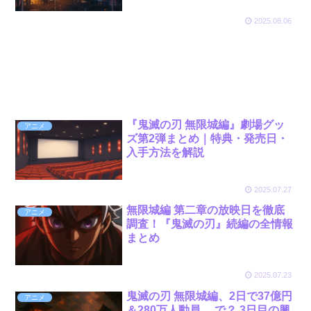
2025.08.06
『鬼滅の刃 無限城編』劇場グッ
アニメ
ズ第2弾まとめ｜特典・発売日・
入手方法を解説
2025.07.27
無限城編 第二章の放映日を徹底
アニメ
調査！『鬼滅の刃』続編の全情報
まとめ
2025.07.23
鬼滅の刃 無限城編、2日で37億円
アニメ
＆280万人動員 …で？ 3日目の興