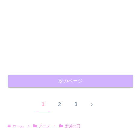
次のページ
次
1
2
3
へ
ホーム
アニメ
鬼滅の刃