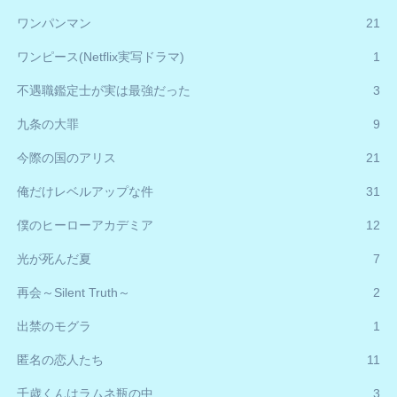
ワンパンマン
21
ワンピース(Netflix実写ドラマ)
1
不遇職鑑定士が実は最強だった
3
九条の大罪
9
今際の国のアリス
21
俺だけレベルアップな件
31
僕のヒーローアカデミア
12
光が死んだ夏
7
再会～Silent Truth～
2
出禁のモグラ
1
匿名の恋人たち
11
千歳くんはラムネ瓶の中
3