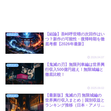
【結論】吾峠呼世晴の次回作はい
アニメ
つ？新作の可能性・復帰時期を徹
底考察【2026年最新】
2026.04.07
【鬼滅の刃】無限列車編は世界興
アニメ
行収入500億円超え！無限城編と
徹底比較！
2025.09.02
【最新版】鬼滅の刃 無限城編の
アニメ
世界興行収入まとめ｜国別収益と
ランキング推移（日本・アメリ
カ・韓国など）