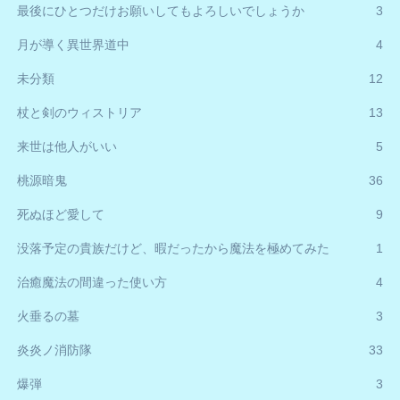
最後にひとつだけお願いしてもよろしいでしょうか
3
月が導く異世界道中
4
未分類
12
杖と剣のウィストリア
13
来世は他人がいい
5
桃源暗鬼
36
死ぬほど愛して
9
没落予定の貴族だけど、暇だったから魔法を極めてみた
1
治癒魔法の間違った使い方
4
火垂るの墓
3
炎炎ノ消防隊
33
爆弾
3