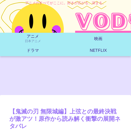
アニメのすべてがここに。好きが広がる、深まる。
アニメ
映画
日本アニメ
ドラマ
NETFLIX
【鬼滅の刃 無限城編】上弦との最終決戦
が激アツ！原作から読み解く衝撃の展開ネ
タバレ