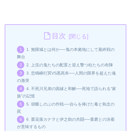
目次
1. 無限城とは何か──鬼の本拠地にして最終戦の
舞台
2. 上弦の鬼たちの配置と迎え撃つ柱たちの布陣
3. 悲鳴嶼行冥VS黒死牟──人間の限界を超えた魂
の激突
4. 不死川兄弟の因縁と和解──死地で語られる“家
族”の記憶
5. 胡蝶しのぶの作戦──自らを捧げた毒と執念の
罠
6. 栗花落カナヲと伊之助の共闘──童磨との決着
が意味するもの