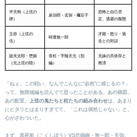
半天狗（上弦の
恐怖と自己否
炭治郎・玄弥・禰豆子
肆）
定、逃避の擬態
玉壺（上弦の
才能・怒り・過
時透無一郎
伍）
去との対話
妓夫太郎・堕姫
音柱・宇髄天元（別
兄妹の共依存と
（元上弦の陸）
編）
救済
「ねぇ、この戦い、なんでこんなに“必然”に感じるの？」
って、無限城編を読んでて思ったことがある。あの構図、
あの配置。
上弦の鬼たちと柱たちの組み合わせ
は、あまり
にピタリとはまりすぎてて、「これは偶然じゃない」と、
心がざわついた。
まず、黒死牟（こくしぼう）VS悲鳴嶼・無一郎・玄弥。