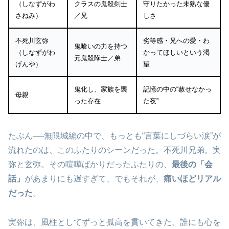
（しなずがわ
クラスの鬼殺剣士
守りたかった未熟な優
さねみ）
／兄
しさ
不死川玄弥
劣等感・兄への愛・わ
鬼喰いの力を持つ
（しなずがわ
かってほしいという渇
元鬼殺隊士／弟
げんや）
望
鬼化し、家族を襲
記憶の中の“赦せなかっ
母親
った存在
た夜”
たぶん──無限城編の中で、もっとも“言葉にしづらい涙”が
流れたのは、このふたりのシーンだった。不死川兄弟。実
弥と玄弥。その喧嘩ばかりだったふたりの、
最後の「会
話」
があまりにも遅すぎて、でもそれが、
痛いほどリアル
だった
。
実弥は、風柱としてずっと孤高を貫いてきた。誰にも心を