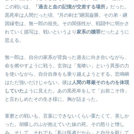
この戦いは、
「過去と血の記憶が交差する場所」
だった。
黒死牟は人間だった頃、“月の剣士”継国巌勝。その弟・継
国縁壱は、無一郎の祖先。その関係性が、戦闘中に明かさ
れていく描写は、戦いというより
家系の贖罪
だったように
思える。
無一郎は、自分の家系が背負った過去に向き合いながら、
命を燃やすように戦う。玄弥は「鬼喰い」という異形の力
を使いながら、自分自身をも乗り越えようとする。悲鳴嶼
はただ強いだけじゃない。彼は
人間の尊厳そのものを体現
していた
ように見えた。あの黒死牟をして「お前こそ侍」
と言わしめたその生き様に、胸が詰まった。
童磨との戦いも、言葉にできないくらい重たくて、美しか
った。胡蝶しのぶが抱えていた妹の死、その怒りと憎し
み。そして、それでも「私は医者だから」と自分を殺して