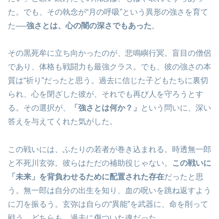
た。でも、その執念が“月の呼吸”という異形の強さを育て
た──
強さとは、心の闇の深さでもあった
。
その黒死牟に立ち向かったのが、悲鳴嶼行冥。盲目の僧侶
であり、体格も戦闘力も最強クラス。でも、彼の強さの本
質は“祈り”だったと思う。過去に信じた子どもたちに裏切
られ、心を閉ざした彼が、それでも再び人を守ろうとす
る。その選択が、
「強さとは何か？」
という問いに、深い
答えを与えてくれた気がした。
この戦いには、ふたりの若者が巻き込まれる。時透無一郎
と不死川玄弥。彼らはただの補助役じゃない。
この戦いに
「未来」を背負わせるために配置された存在
だったと思
う。無一郎は自分の出生を知り、血の呪いを跳ね返すよう
に刀を振るう。玄弥は自らの“異能”を武器に、命を削って
戦う。どちらも、過去に傷ついた魂だった。