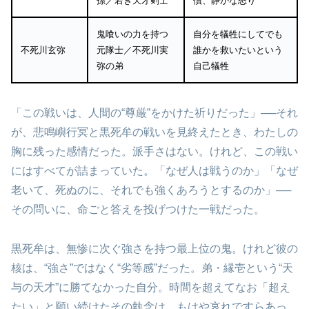
孫／若き天才剣士
償、静かな怒り
鬼喰いの力を持つ
自分を犠牲にしてでも
不死川玄弥
元隊士／不死川実
誰かを救いたいという
弥の弟
自己犠牲
「この戦いは、人間の“尊厳”をかけた祈りだった」──それ
が、悲鳴嶼行冥と黒死牟の戦いを見終えたとき、わたしの
胸に残った感情だった。派手さはない。けれど、この戦い
にはすべてが詰まっていた。「なぜ人は戦うのか」「なぜ
老いて、死ぬのに、それでも強くあろうとするのか」──
その問いに、命ごと答えを投げつけた一戦だった。
黒死牟は、無惨に次ぐ強さを持つ最上位の鬼。けれど彼の
核は、“強さ”ではなく“劣等感”だった。弟・縁壱という“天
与の天才”に勝てなかった自分。時間を超えてなお「超え
たい」と願い続けたその執念は、もはや哀れですらあっ