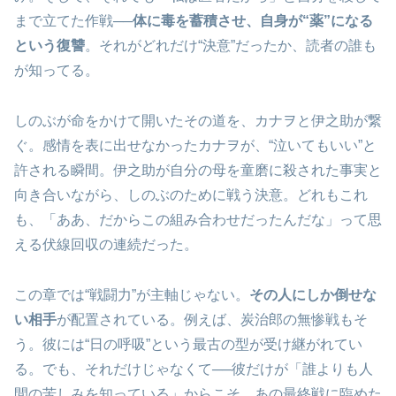
まで立てた作戦──
体に毒を蓄積させ、自身が“薬”になる
という復讐
。それがどれだけ“決意”だったか、読者の誰も
が知ってる。
しのぶが命をかけて開いたその道を、カナヲと伊之助が繋
ぐ。感情を表に出せなかったカナヲが、“泣いてもいい”と
許される瞬間。伊之助が自分の母を童磨に殺された事実と
向き合いながら、しのぶのために戦う決意。どれもこれ
も、「ああ、だからこの組み合わせだったんだな」って思
える伏線回収の連続だった。
この章では“戦闘力”が主軸じゃない。
その人にしか倒せな
い相手
が配置されている。例えば、炭治郎の無惨戦もそ
う。彼には“日の呼吸”という最古の型が受け継がれてい
る。でも、それだけじゃなくて──彼だけが「誰よりも人
間の苦しみを知っている」からこそ、あの最終戦に臨めた