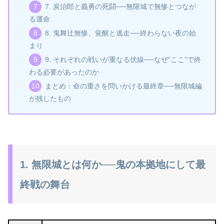
7. 炭治郎と義勇の死闘──無限城で無惨とつなが
る運命
8. 鬼舞辻無惨、覚醒と逃走──終わらない夜の始
まり
9. それぞれの戦いが重なる伏線──なぜ“ここ”で終
わる必要があったのか
まとめ：命の重さを問いかける最終章──無限城編
が残したもの
1. 無限城とは何か──鬼の本拠地にして最
終戦の舞台