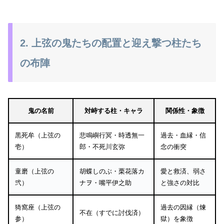
2. 上弦の鬼たちの配置と迎え撃つ柱たち
の布陣
鬼の名前
対峙する柱・キャラ
関係性・象徴
黒死牟（上弦の
悲鳴嶼行冥・時透無一
過去・血縁・信
壱）
郎・不死川玄弥
念の衝突
童磨（上弦の
胡蝶しのぶ・栗花落カ
愛と救済、弱さ
弐）
ナヲ・嘴平伊之助
と強さの対比
猗窩座（上弦の
過去の因縁（煉
不在（すでに討伐済）
参）
獄）を象徴