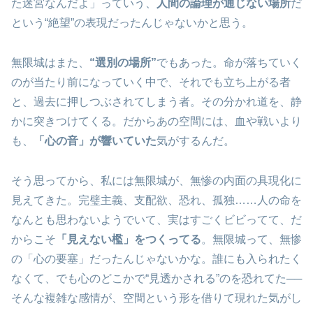
た迷宮なんだよ」っていう、
人間の論理が通じない場所
だ
という“絶望”の表現だったんじゃないかと思う。
無限城はまた、
“選別の場所”
でもあった。命が落ちていく
のが当たり前になっていく中で、それでも立ち上がる者
と、過去に押しつぶされてしまう者。その分かれ道を、静
かに突きつけてくる。だからあの空間には、血や戦いより
も、
「心の音」が響いていた
気がするんだ。
そう思ってから、私には無限城が、無惨の内面の具現化に
見えてきた。完璧主義、支配欲、恐れ、孤独……人の命を
なんとも思わないようでいて、実はすごくビビってて、だ
からこそ
「見えない檻」をつくってる
。無限城って、無惨
の「心の要塞」だったんじゃないかな。誰にも入られたく
なくて、でも心のどこかで“見透かされる”のを恐れてた──
そんな複雑な感情が、空間という形を借りて現れた気がし