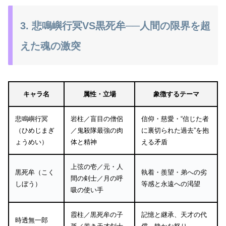
3. 悲鳴嶼行冥VS黒死牟──人間の限界を超
えた魂の激突
キャラ名
属性・立場
象徴するテーマ
悲鳴嶼行冥
岩柱／盲目の僧侶
信仰・慈愛・“信じた者
（ひめじまぎ
／鬼殺隊最強の肉
に裏切られた過去”を抱
ょうめい）
体と精神
える矛盾
上弦の壱／元・人
黒死牟（こく
執着・羨望・弟への劣
間の剣士／月の呼
しぼう）
等感と永遠への渇望
吸の使い手
霞柱／黒死牟の子
記憶と継承、天才の代
時透無一郎