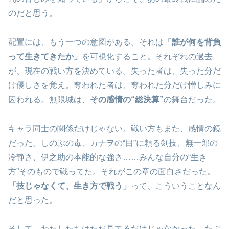
のだと思う。
配置には、もう一つの意図がある。それは
「誰が何を背負
って生きてきたか」
を可視化すること。それぞれの過去
が、現在の戦い方を決めている。失った者は、失った分だ
け優しさを覚え。奪われた者は、奪われた分だけ憎しみに
囚われる。無限城は、
その感情の“総決算”
の舞台だった。
キャラ同士の関係だけじゃない。戦い方もまた、感情の鏡
だった。しのぶの毒、カナヲの“目”に頼る剣技、無一郎の
冷静さ、伊之助の本能的な強さ……みんな自分の“生き
方”そのもので戦ってた。それがこの章の面白さだった。
「技じゃなくて、生き方で戦う」
って、こういうことなん
だと思った。
そして、わたしたちはただ見てるだけじゃなかった。たぶ