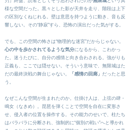
刃』終盤、読者としてそう思わされたのが
無限城
という異
様な空間だった。黒々とした影が天井を走り、階段は上下
の区別なくねじれる。壁は意思を持つように動き、音も反
響しない。その“静寂”すら、恐怖の演出だった気がする。
でも、この空間の怖さは“物理的な迷宮”だからじゃない。
心の中を歩かされてるような気分
になるから、こわかっ
た。迷うたびに、自分の感情と向き合わされる。強がりも
正義も、ここでは隠せない。そういう意味で、無限城はた
だの最終決戦の舞台じゃない。
「感情の回廊」
だったと思
う。
なぜこんな空間が生まれたのか。仕掛け人は、上弦の肆・
鳴女（なきめ）。琵琶を弾くことで空間を自在に変形さ
せ、侵入者の位置を操作する。その能力のせいで、柱たち
はバラバラに分断され、強制的に“個別の戦い”へと導かれ