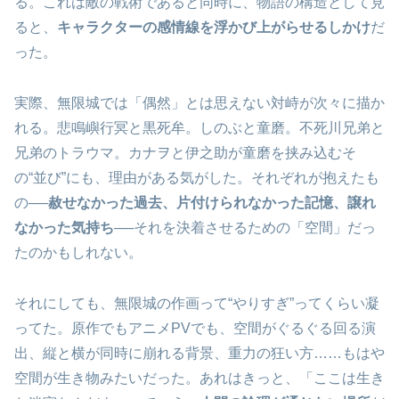
る。これは敵の戦術であると同時に、物語の構造として見
ると、
キャラクターの感情線を浮かび上がらせるしかけ
だ
った。
実際、無限城では「偶然」とは思えない対峙が次々に描か
れる。悲鳴嶼行冥と黒死牟。しのぶと童磨。不死川兄弟と
兄弟のトラウマ。カナヲと伊之助が童磨を挟み込むそ
の“並び”にも、理由がある気がした。それぞれが抱えたも
の──
赦せなかった過去、片付けられなかった記憶、譲れ
なかった気持ち
──それを決着させるための「空間」だっ
たのかもしれない。
それにしても、無限城の作画って“やりすぎ”ってくらい凝
ってた。原作でもアニメPVでも、空間がぐるぐる回る演
出、縦と横が同時に崩れる背景、重力の狂い方……もはや
空間が生き物みたいだった。あれはきっと、「ここは生き