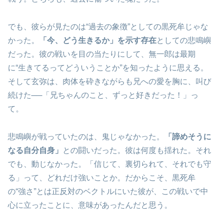
でも、彼らが見たのは“過去の象徴”としての黒死牟じゃな
かった。
「今、どう生きるか」を示す存在
としての悲鳴嶼
だった。彼の戦いを目の当たりにして、無一郎は最期
に“生きてるってどういうことか”を知ったように思える。
そして玄弥は、肉体を砕きながらも兄への愛を胸に、叫び
続けた──「兄ちゃんのこと、ずっと好きだった！」っ
て。
悲鳴嶼が戦っていたのは、鬼じゃなかった。
「諦めそうに
なる自分自身」
との闘いだった。彼は何度も揺れた。それ
でも、動じなかった。「信じて、裏切られて、それでも守
る」って、どれだけ強いことか。だからこそ、黒死牟
の“強さ”とは正反対のベクトルにいた彼が、この戦いで中
心に立ったことに、意味があったんだと思う。