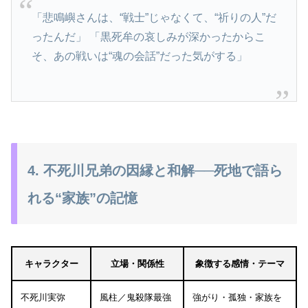
「悲鳴嶼さんは、“戦士”じゃなくて、“祈りの人”だ
ったんだ」 「黒死牟の哀しみが深かったからこ
そ、あの戦いは“魂の会話”だった気がする」
4. 不死川兄弟の因縁と和解──死地で語ら
れる“家族”の記憶
キャラクター
立場・関係性
象徴する感情・テーマ
不死川実弥
風柱／鬼殺隊最強
強がり・孤独・家族を