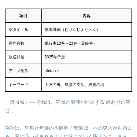
項目
内容
章タイトル
無限城編（むげんじょうへん）
原作巻数
単行本18巻～23巻（最終巻）
放送開始
2025年予定
アニメ制作
ufotable
キーワード
上弦の鬼、無惨の支配、終焉の地
「無限城」──それは、静寂と混沌が同居する“終わりの舞
台”。
物語は、鬼舞辻無惨の本拠地「無限城」への突入から始ま
る。闇に吸い込まれるように落ちていく隊士たち。まる