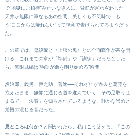
で“地獄にご招待”みたいな導入に、背筋がざわざわした。
天井が無限に重なるあの空間、美しくも不気味で、も
う“ここからは帰れない”って視覚で告げられてるようだっ
た。
この章では、鬼殺隊と〈上弦の鬼〉との全面戦争が幕を開
ける。これまでの章が「準備」や「訓練」だったとした
ら、無限城編は“物語が命を削り始める”瞬間。
炭治郎、義勇、伊之助、善逸──それぞれが過去と葛藤を
抱えたまま、無惨に通じる道を進んでいく。その足取りは
まるで、「決着」を知らされているような、静かな諦めと
覚悟の混じる音だった。
見どころは何か？
と聞かれたら、私はこう答える。「この