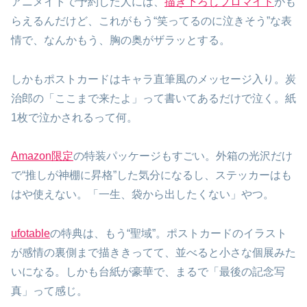
アニメイトで予約した人には、
描き下ろしブロマイド
がも
らえるんだけど、これがもう“笑ってるのに泣きそう”な表
情で、なんかもう、胸の奥がザラッとする。
しかもポストカードはキャラ直筆風のメッセージ入り。炭
治郎の「ここまで来たよ」って書いてあるだけで泣く。紙
1枚で泣かされるって何。
Amazon限定
の特装パッケージもすごい。外箱の光沢だけ
で“推しが神棚に昇格”した気分になるし、ステッカーはも
はや使えない。「一生、袋から出したくない」やつ。
ufotable
の特典は、もう“聖域”。ポストカードのイラスト
が感情の裏側まで描ききってて、並べると小さな個展みた
いになる。しかも台紙が豪華で、まるで「最後の記念写
真」って感じ。