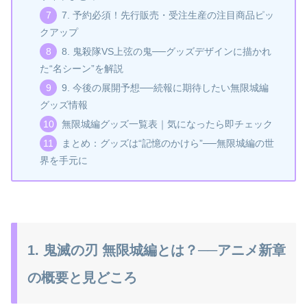
7. 予約必須！先行販売・受注生産の注目商品ピッ
クアップ
8. 鬼殺隊VS上弦の鬼──グッズデザインに描かれ
た“名シーン”を解説
9. 今後の展開予想──続報に期待したい無限城編
グッズ情報
無限城編グッズ一覧表｜気になったら即チェック
まとめ：グッズは“記憶のかけら”──無限城編の世
界を手元に
1. 鬼滅の刃 無限城編とは？──アニメ新章
の概要と見どころ