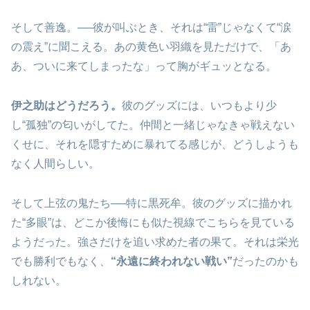
そして善逸。──彼が叫ぶとき、それは“雷”じゃなくて“涙
の震え”に聞こえる。あの黄色い羽織を見ただけで、「あ
あ、ついに来てしまったな」って胸がギュッとなる。
伊之助はどうだろう。
彼のグッズには、いつもより少
し“孤独”の匂いがしてた。仲間と一緒じゃなきゃ戦えない
くせに、それを隠すために暴れてる感じが、どうしようも
なく人間らしい。
そして上弦の鬼たち──特に黒死牟。彼のグッズに描かれ
た“多眼”は、どこか後悔にも似た視線でこちらを見ている
ようだった。強さだけを追い求めた者の果て。それは栄光
でも勝利でもなく、
“永遠に終われない戦い”
だったのかも
しれない。