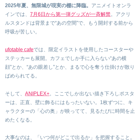
2025年夏、無限城が現実の棚に降臨。
アニメイトオンラ
インでは、
7月6日から第一弾グッズが一斉解禁
。アクリ
ルスタンドは背景まで“あの空間”で、もう開封する前から
呼吸が苦しい。
ufotable cafe
では、限定イラストを使用したコースターや
ステッカーも展開。カフェでしか手に入らない“あの横
顔”とか、“あの眼差し”とか、まるで心を奪う仕掛けが散り
ばめられてる。
そして、
ANIPLEX+
。ここでしか出ない描き下ろしポスタ
ーは、正直、壁に飾るにはもったいない。1枚ずつに、キ
ャラクターの「心の奥」が映ってて、見るたびに時間を止
めたくなる。
大事なのは、「いつ何がどこで出るか」を把握すること。