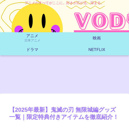
アニメのすべてがここに。好きが広がる、深まる。
アニメ
映画
日本アニメ
ドラマ
NETFLIX
【2025年最新】鬼滅の刃 無限城編グッズ
一覧｜限定特典付きアイテムを徹底紹介！