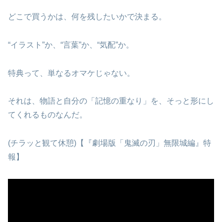
どこで買うかは、何を残したいかで決まる。
“イラスト”か、“言葉”か、“気配”か。
特典って、単なるオマケじゃない。
それは、物語と自分の「記憶の重なり」を、そっと形にし
てくれるものなんだ。
(チラッと観て休憩)【『劇場版「鬼滅の刃」無限城編』特
報】