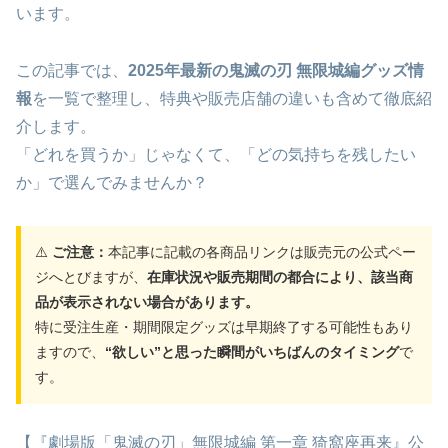
います。
この記事では、
2025年最新の鬼滅の刃 無限城編グッズ情
報
を一覧で整理し、特典や販売店舗の違いも含めて徹底紹
介します。
「どれを買うか」じゃなくて、「どの気持ちを残したい
か」で選んでみませんか？
⚠️
ご注意：
本記事に記載の各商品リンクは販売元の公式ペー
ジへとびますが、
在庫状況や販売期間の都合により、該当商
品が表示されない場合があります。
特に受注生産・期間限定グッズは早期終了する可能性もあり
ますので、
“欲しい”と思った瞬間がいちばんのタイミング
で
す。
【『劇場版「鬼滅の刃」無限城編 第一章 猗窩座再来』公