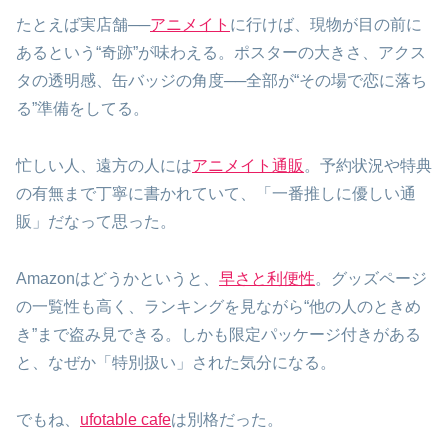
たとえば実店舗──
アニメイト
に行けば、現物が目の前に
あるという“奇跡”が味わえる。ポスターの大きさ、アクス
タの透明感、缶バッジの角度──全部が“その場で恋に落ち
る”準備をしてる。
忙しい人、遠方の人には
アニメイト通販
。予約状況や特典
の有無まで丁寧に書かれていて、「一番推しに優しい通
販」だなって思った。
Amazonはどうかというと、
早さと利便性
。グッズページ
の一覧性も高く、ランキングを見ながら“他の人のときめ
き”まで盗み見できる。しかも限定パッケージ付きがある
と、なぜか「特別扱い」された気分になる。
でもね、
ufotable cafe
は別格だった。