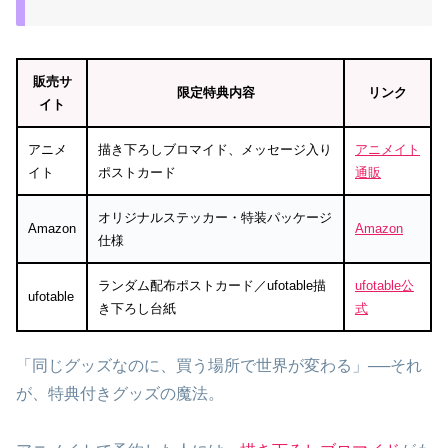
販売サ
限定特典内容
リンク
イト
アニメ
描き下ろしブロマイド、メッセージ入り
アニメイト
イト
ポストカード
通販
オリジナルステッカー・特装パッケージ
Amazon
Amazon
仕様
ランダム配布ポストカード／ufotable描
ufotable公
ufotable
き下ろし台紙
式
「同じグッズなのに、買う場所で世界が変わる」──それ
が、特典付きグッズの魔法。