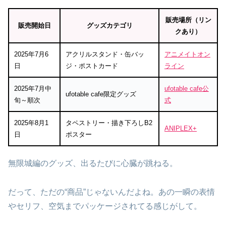
販売場所（リン
販売開始日
グッズカテゴリ
クあり）
2025年7月6
アクリルスタンド・缶バッ
アニメイトオン
日
ジ・ポストカード
ライン
2025年7月中
ufotable cafe公
ufotable cafe限定グッズ
旬～順次
式
2025年8月1
タペストリー・描き下ろしB2
ANIPLEX+
日
ポスター
無限城編のグッズ、出るたびに心臓が跳ねる。
だって、ただの“商品”じゃないんだよね。あの一瞬の表情
やセリフ、空気までパッケージされてる感じがして。