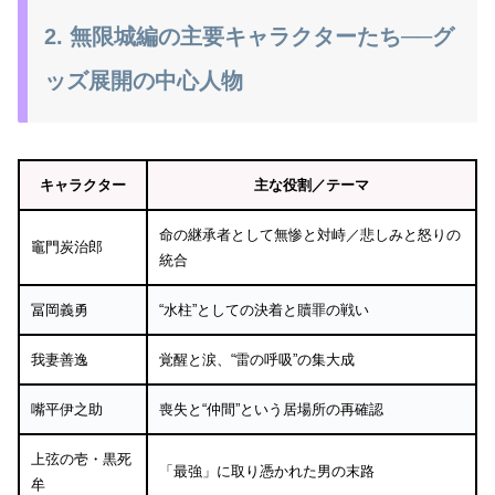
2. 無限城編の主要キャラクターたち──グ
ッズ展開の中心人物
キャラクター
主な役割／テーマ
命の継承者として無惨と対峙／悲しみと怒りの
竈門炭治郎
統合
冨岡義勇
“水柱”としての決着と贖罪の戦い
我妻善逸
覚醒と涙、“雷の呼吸”の集大成
嘴平伊之助
喪失と“仲間”という居場所の再確認
上弦の壱・黒死
「最強」に取り憑かれた男の末路
牟