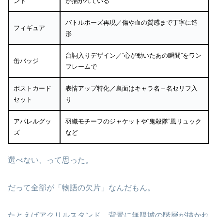
ンド
が描かれている
バトルポーズ再現／傷や血の質感まで丁寧に造
フィギュア
形
台詞入りデザイン／“心が動いたあの瞬間”をワン
缶バッジ
フレームで
ポストカード
表情アップ特化／裏面はキャラ名＋名セリフ入
セット
り
アパレルグッ
羽織モチーフのジャケットや“鬼殺隊”風リュック
ズ
など
選べない、って思った。
だって全部が「物語の欠片」なんだもん。
たとえばアクリルスタンド。背景に無限城の階層が描かれ