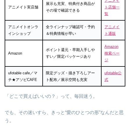
アニメイ
展示も充実、特典付き商品が
アニメイト実店舗
ト店舗一
その場で確認できる
覧
アニメイトオンラ
全ラインナップ確認可・予約
アニメイ
インショップ
＆特典情報が早い
ト通販
Amazon
ポイント還元・早期入手しや
Amazon
検索ペー
すい／限定パッケージあり
ジ
ufotable cafe／マ
限定グッズ・描き下ろしアー
ufotable公
チ★アソビCAFE
ト配布／展示空間も充実
式
「どこで買えばいいの？」って、毎回迷う。
でも、その迷いすら、きっと“愛のひとつの形”なんだと思
う。