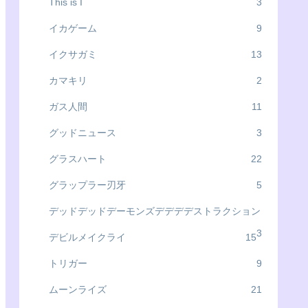
This is I
3
イカゲーム
9
イクサガミ
13
カマキリ
2
ガス人間
11
グッドニュース
3
グラスハート
22
グラップラー刃牙
5
デッドデッドデーモンズデデデデストラクション
3
デビルメイクライ
15
トリガー
9
ムーンライズ
21