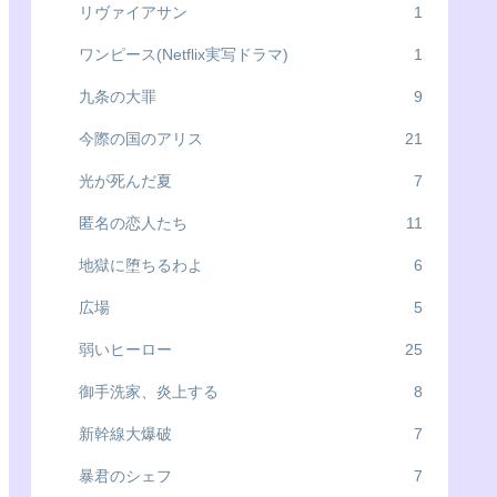
リヴァイアサン
1
ワンピース(Netflix実写ドラマ)
1
九条の大罪
9
今際の国のアリス
21
光が死んだ夏
7
匿名の恋人たち
11
地獄に堕ちるわよ
6
広場
5
弱いヒーロー
25
御手洗家、炎上する
8
新幹線大爆破
7
暴君のシェフ
7