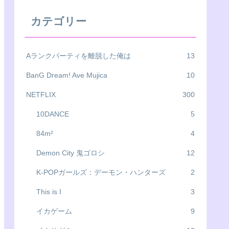
カテゴリー
Aランクパーティを離脱した俺は
13
BanG Dream! Ave Mujica
10
NETFLIX
300
10DANCE
5
84m²
4
Demon City 鬼ゴロシ
12
K-POPガールズ：デーモン・ハンターズ
2
This is I
3
イカゲーム
9