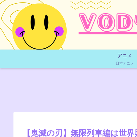
アニメ
日本アニメ
【鬼滅の刃】無限列車編は世界