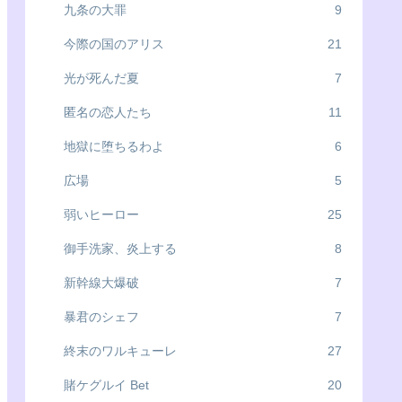
九条の大罪
9
今際の国のアリス
21
光が死んだ夏
7
匿名の恋人たち
11
地獄に堕ちるわよ
6
広場
5
弱いヒーロー
25
御手洗家、炎上する
8
新幹線大爆破
7
暴君のシェフ
7
終末のワルキューレ
27
賭ケグルイ Bet
20