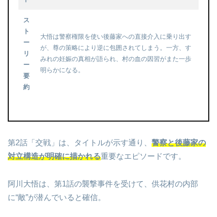
ス
ト
大悟は警察権限を使い後藤家への直接介入に乗り出す
ー
が、尊の策略により逆に包囲されてしまう。一方、す
リ
みれの妊娠の真相が語られ、村の血の因習がまた一歩
ー
明らかになる。
要
約
第2話「交戦」は、タイトルが示す通り、
警察と後藤家の
対立構造が明確に描かれる
重要なエピソードです。
阿川大悟は、第1話の襲撃事件を受けて、供花村の内部
に“敵”が潜んでいると確信。