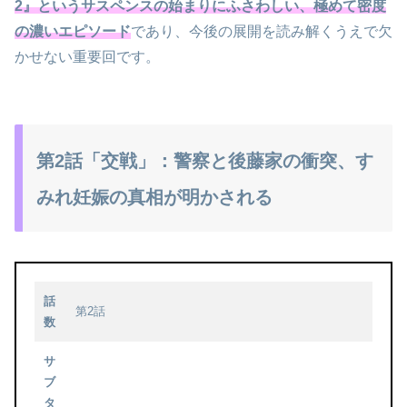
2』というサスペンスの始まりにふさわしい、極めて密度
の濃いエピソード
であり、今後の展開を読み解くうえで欠
かせない重要回です。
第2話「交戦」：警察と後藤家の衝突、す
みれ妊娠の真相が明かされる
話
第2話
数
サ
ブ
タ