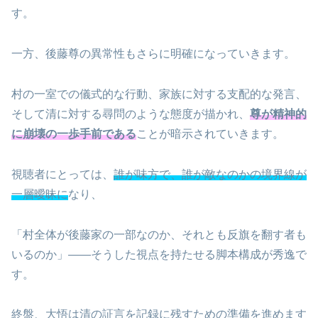
す。
一方、後藤尊の異常性もさらに明確になっていきます。
村の一室での儀式的な行動、家族に対する支配的な発言、
そして清に対する尋問のような態度が描かれ、
尊が精神的
に崩壊の一歩手前である
ことが暗示されていきます。
視聴者にとっては、
誰が味方で、誰が敵なのかの境界線が
一層曖昧に
なり、
「村全体が後藤家の一部なのか、それとも反旗を翻す者も
いるのか」――そうした視点を持たせる脚本構成が秀逸で
す。
終盤、大悟は清の証言を記録に残すための準備を進めます