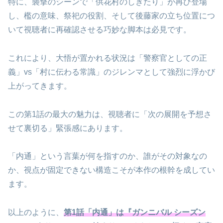
特に、襲撃のシーンで「供花村のしきたり」が再び登場
し、檻の意味、祭祀の役割、そして後藤家の立ち位置につ
いて視聴者に再確認させる巧妙な脚本は必見です。
これにより、大悟が置かれる状況は「警察官としての正
義」vs「村に伝わる常識」のジレンマとして強烈に浮かび
上がってきます。
この第1話の最大の魅力は、視聴者に「次の展開を予想さ
せて裏切る」緊張感にあります。
「内通」という言葉が何を指すのか、誰がその対象なの
か、視点が固定できない構造こそが本作の根幹を成してい
ます。
以上のように、
第1話「内通」は『ガンニバル シーズン