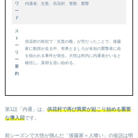
ワ
内通者、生贄、供花村、警察、襲撃
ー
ド
ス
ト
供花村の祭祀で「生贄の檻」が空だったことで、後藤
ー
家に動揺が走る中、有希とましろが未知の襲撃者に命
リ
を狙われる事件が発生。大悟は村内に内通者がいると
ー
確信し、真相を追い始める。
要
約
第1話「内通」は、
供花村で再び異変が起こり始める重要
な導入回
です。
前シーズンで大悟が掴んだ「後藤家＝人喰い」の仮説は明