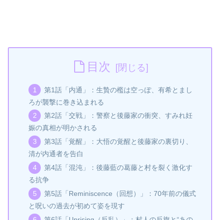
目次
第1話「内通」：生贄の檻は空っぽ、有希とまし
ろが襲撃に巻き込まれる
第2話「交戦」：警察と後藤家の衝突、すみれ妊
娠の真相が明かされる
第3話「覚醒」：大悟の覚醒と後藤家の裏切り、
清が内通者を告白
第4話「混沌」：後藤藍の葛藤と村を裂く激化す
る抗争
第5話「Reminiscence（回想）」：70年前の儀式
と呪いの過去が初めて姿を現す
第6話「Uprising（反乱）」：村人の反旗と“あの