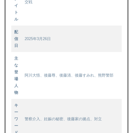
交戦
イ
ト
ル
配
信
2025年3月26日
日
主
な
登
阿川大悟、後藤尊、後藤清、後藤すみれ、熊野警部
場
人
物
キ
ー
ワ
警察介入、妊娠の秘密、後藤家の拠点、対立
ー
ド