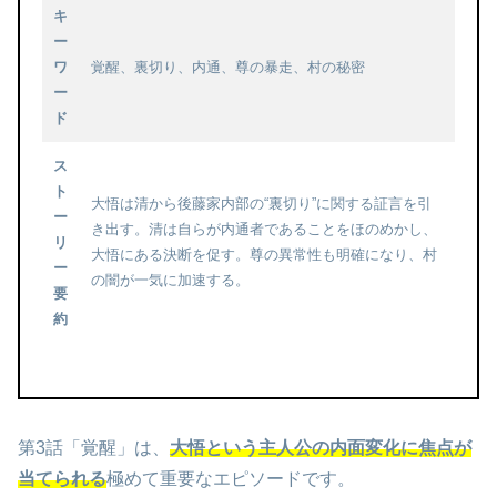
キ
ー
ワ
覚醒、裏切り、内通、尊の暴走、村の秘密
ー
ド
ス
ト
大悟は清から後藤家内部の“裏切り”に関する証言を引
ー
き出す。清は自らが内通者であることをほのめかし、
リ
大悟にある決断を促す。尊の異常性も明確になり、村
ー
の闇が一気に加速する。
要
約
第3話「覚醒」は、
大悟という主人公の内面変化に焦点が
当てられる
極めて重要なエピソードです。