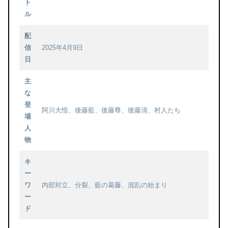
ト
ル
配
信
2025年4月9日
日
主
な
登
阿川大悟、後藤藍、後藤尊、後藤清、村人たち
場
人
物
キ
ー
ワ
内部対立、分裂、藍の葛藤、混乱の始まり
ー
ド