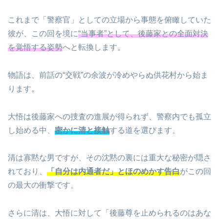
これまで「警察官」としての立場から事態を俯瞰していた
彼が、この回を境に
“当事者”として、後藤家との全面対決
を覚悟する姿勢
へと転換します。
物語は、前話の“交戦”の余波が冷めやらぬ供花村から始ま
ります。
大悟は後藤家への捜査の進展が得られず、警察内でも孤立
し始める中、
密かに清と接触
する道を選びます。
清は寡黙な男ですが、その沈黙の裏には重大な秘密が隠さ
れており、
「自分は内通者だ」とほのめかす告白
がこの回
の最大の衝撃です。
さらに清は、大悟に対して「後藤尊を止められるのはあな