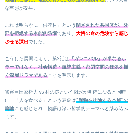
な事態が発生。
これは明らかに「供花村」という
閉ざされた共同体が、外
部を拒絶する本能的防衛
であり、
大悟の命の危険すら感じ
させる演出
でした。
こうした展開により、第2話は
『ガンニバル』が単なるホ
ラーではなく、社会構造・血統主義・密閉空間の狂気を描
く深層ドラマである
ことを明示します。
警察＝国家権力 vs 村の掟という図式が明確になると同時
に、「人を食べる」という表象は
“異物を排除する本能”の
暗喩
にも感じられ、物語は深い哲学的テーマへと踏み込み
ます。