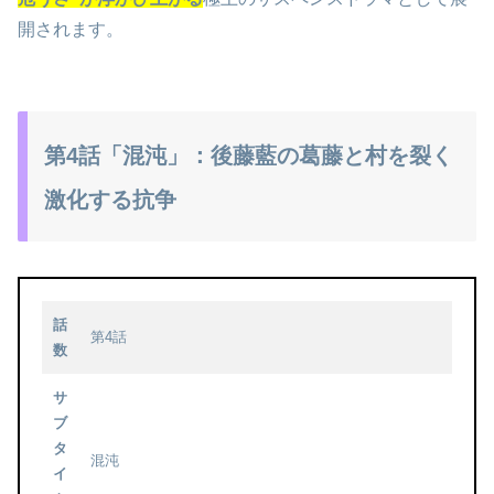
開されます。
第4話「混沌」：後藤藍の葛藤と村を裂く
激化する抗争
話
第4話
数
サ
ブ
タ
混沌
イ