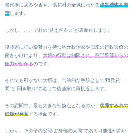
警察署に戻るや否や、供花村の全域にわたる
強制捜査を申
請
します。
しかし、ここで村の“見えざる力”が表面化します。
後藤家に強い影響力を持つ地元政治家や旧来の行政官僚の
働きかけにより、
大悟の行動は制限され、熊野警部からの
圧力がかかる
のです。
それでも引かない大悟は、合法的な手段として“職務質
問”と“聞き取り”の名目で後藤家に再接近します。
その訪問中、最も大きな転換点となるのが、
後藤すみれの
妊娠が発覚
する場面です。
しかも、その子の父親は“外部の人間”である可能性が高い