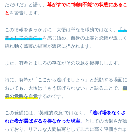
ただけだ」と語り、
尊がすでに“制御不能”の状態にあるこ
と
を警告します。
この情報をきっかけに、大悟は単なる職務ではなく、
「人
間としての責任」
を感じ始め、自身の正義と恐怖が激しく
揺れ動く葛藤の描写が濃密に描かれます。
また、有希とましろの存在がその決意を後押しします。
特に、有希が「ここから逃げましょう」と懇願する場面に
おいても、大悟は「もう逃げられない」と語ることで、
自
身の覚醒を自覚
するのです。
この覚醒には、“英雄的決意”ではなく、
「逃げ場をなくさ
れた者が選ばざるを得なかった現実」
としての陰鬱さが漂
っており、リアルな人間描写として非常に高く評価されま