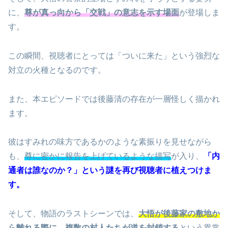
に、
尊が真っ向から「交戦」の意志を示す場面
が登場しま
す。
この瞬間、視聴者にとっては「ついに来た」という強烈な
対立の火種となるのです。
また、本エピソードでは後藤清の存在が一層怪しく描かれ
ます。
彼はすみれの味方であるかのような素振りを見せながら
も、
尊に密かに報告を上げているような描写
が入り、
「内
通者は誰なのか？」という謎を再び視聴者に植えつけま
す。
そして、物語のラストシーンでは、
大悟が後藤家の敷地か
ら離れる際に、複数の村人たちが道を封鎖する
という異常