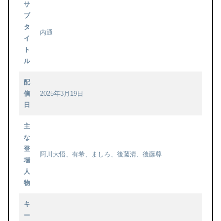
サ
ブ
タ
内通
イ
ト
ル
配
信
2025年3月19日
日
主
な
登
阿川大悟、有希、ましろ、後藤清、後藤尊
場
人
物
キ
ー