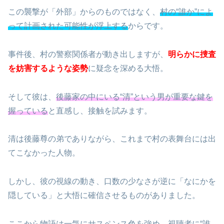
この襲撃が「外部」からのものではなく、
村の“誰か”によ
って計画された可能性が浮上する
からです。
事件後、村の警察関係者が動き出しますが、
明らかに捜査
を妨害するような姿勢
に疑念を深める大悟。
そして彼は、
後藤家の中にいる“清”という男が重要な鍵を
握っている
と直感し、接触を試みます。
清は後藤尊の弟でありながら、これまで村の表舞台には出
てこなかった人物。
しかし、彼の視線の動き、口数の少なさが逆に「なにかを
隠している」と大悟に確信させるものがありました。
ここから物語は一気にサスペンス色を強め、視聴者に“誰