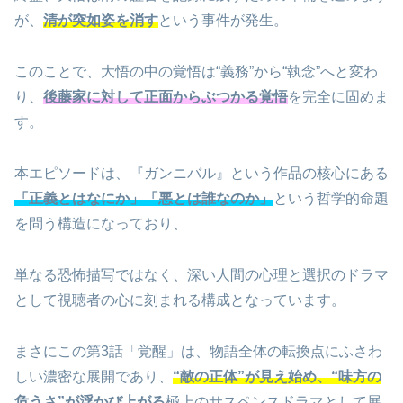
が、
清が突如姿を消す
という事件が発生。
このことで、大悟の中の覚悟は“義務”から“執念”へと変わ
り、
後藤家に対して正面からぶつかる覚悟
を完全に固めま
す。
本エピソードは、『ガンニバル』という作品の核心にある
「正義とはなにか」「悪とは誰なのか」
という哲学的命題
を問う構造になっており、
単なる恐怖描写ではなく、深い人間の心理と選択のドラマ
として視聴者の心に刻まれる構成となっています。
まさにこの第3話「覚醒」は、物語全体の転換点にふさわ
しい濃密な展開であり、
“敵の正体”が見え始め、“味方の
危うさ”が浮かび上がる
極上のサスペンスドラマとして展