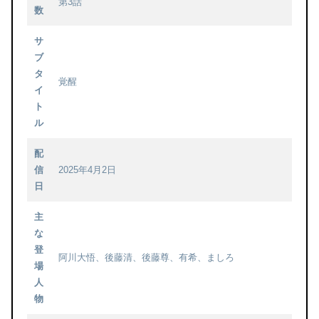
第3話
数
サ
ブ
タ
覚醒
イ
ト
ル
配
信
2025年4月2日
日
主
な
登
阿川大悟、後藤清、後藤尊、有希、ましろ
場
人
物