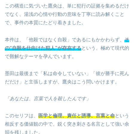
この構造に気づいた鷹央は、単に犯行の証拠を集めるだけ
でなく、湯浅の心情や行動の意味を丁寧に読み解くこと
で、事件の本質にたどり着きました。
本件は、「他殺ではなく自殺」であるにもかかわらず、
そ
の“自殺を仕向けた犯人”が存在する
という、極めて現代的
で難解なテーマを孕んでいます。
墨田は最後まで「私は命令していない」「彼が勝手に死ん
だだけ」と主張しますが、鷹央はこう問いかけます。
「あなたは、言葉で人を殺したんです」
このセリフは、
医学と倫理、責任と誘導、言葉と命
という
相反する価値観の中で、鋭く突き刺さる名言として強い余
韻を残しました。