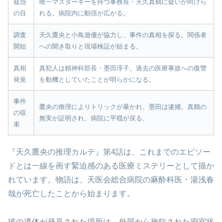
疑惑
唯一マスターキーを持つ事務長・天久真鶴に疑いが向けら
の目
れる。病院内に動揺が広がる。
調査
天久鷹央と小鳥遊優が協力し、事件の真相を探る。関係者
開始
への聞き取りと現場検証が始まる。
真相
真犯人は精神科部長・墨田淳子。過去の医療事故への復讐
発覚
を動機としていたことが明らかになる。
事件
鷹央の推理によりトリックが暴かれ、墨田は逮捕。真鶴の
の収
無実が証明され、病院に平穏が戻る。
束
『天久鷹央の推理カルテ』第4話は、これまでのエピソー
ドとは一線を画す緊迫感のある医療ミステリーとして描か
れています。物語は、天医会総合病院の麻酔科医・湯浅春
哉が死亡したことから始まります。
彼の遺体が発見された場所は、外部から施錠された密室状