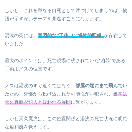
しかし、これを単なる自死として片づけてしまうのは、物
語が示す深いテーマを見逃すことになります。
湯浅の死には、
意図的な“工作”と“犠牲的配慮”
が存在して
いました。
最大のポイントは、死亡現場に残されていた“凶器”である
手術用メスの位置です。
メスは湯浅のすぐ近くではなく、
部屋の端にまで飛んでい
た
ため、外部から投げ込まれた可能性が示唆され、
当初は
天久真鶴が犯人と疑われる展開
に繋がります。
しかし天久鷹央は、この位置関係と湯浅の死亡状況に明確
な違和感を覚えます。