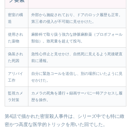
密室の構
外部から施錠されており、ドアのロック履歴も正常。
造
第三者の侵入が不可能に見せかけた。
使用され
麻酔科で取り扱う強力な静脈麻酔薬（プロポフォール
た薬物
類似）。致死量を超えて投与。
偽装され
急性心停止と見せかけ、自然死に見えるよう死後硬直
た死因
前に通報。
アリバイ
自分に緊急コールを送信し、別の場所にいたように見
工作
せかけた。
監視カメ
カメラの死角を通行＋録画サーバに一時アクセスし履
ラ対策
歴を操作。
第4話で描かれた密室殺人事件は、シリーズ中でも特に緻
密かつ高度な医学的トリックを用いた回でした。