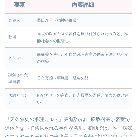
要素
内容詳細
真犯人
墨田淳子（精神科部長）
過去の医療ミスの責任を擦り付けられた恨みと、医
動機
師社会への復讐心
麻酔薬を使った不自然死＋密室の偽装＋偽アリバイ
トリック
の構築
誤解された
天久真鶴（事務長・鷹央の姉）
容疑者
伏線とヒン
防犯カメラの盲点、処方履歴の矛盾、証言の食い違
ト
い
『天久鷹央の推理カルテ』第4話では、麻酔科医が密室で
遺体となって発見される事件が発生。初動では、唯一病院
のマスターキーを持つ事務長・天久真鶴に疑惑の目が向け