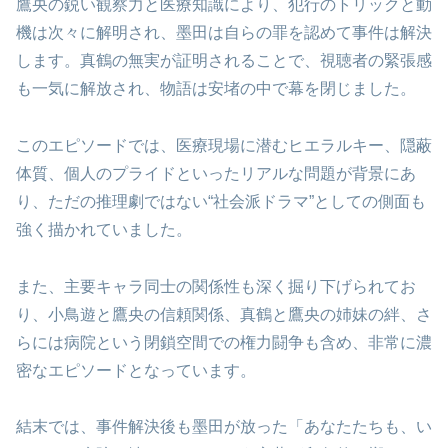
鷹央の鋭い観察力と医療知識により、犯行のトリックと動
機は次々に解明され、墨田は自らの罪を認めて事件は解決
します。真鶴の無実が証明されることで、視聴者の緊張感
も一気に解放され、物語は安堵の中で幕を閉じました。
このエピソードでは、医療現場に潜むヒエラルキー、隠蔽
体質、個人のプライドといったリアルな問題が背景にあ
り、ただの推理劇ではない“社会派ドラマ”としての側面も
強く描かれていました。
また、主要キャラ同士の関係性も深く掘り下げられてお
り、小鳥遊と鷹央の信頼関係、真鶴と鷹央の姉妹の絆、さ
らには病院という閉鎖空間での権力闘争も含め、非常に濃
密なエピソードとなっています。
結末では、事件解決後も墨田が放った「あなたたちも、い