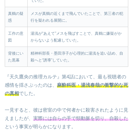
ていた。
真鶴の疑
メスが真鶴の近くまで飛んでいたことで、第三者の犯
惑
行を疑われる展開に。
工作の意
湯浅が“あえて”メスを飛ばすことで、真鶴に嫌疑がか
図
からないよう配慮していた。
背後にい
精神科部長・墨田淳子が心理的に湯浅を追い詰め、自
た黒幕
殺へと“誘導”していた。
『天久鷹央の推理カルテ』第4話において、最も視聴者の
感情を揺さぶったのは、
麻酔科医・湯浅春哉の衝撃的な死
の真相
でした。
一見すると、彼は密室の中で何者かに殺害されたように見
えましたが、
実際には自らの手で頸動脈を切り、自殺した
という事実が明らかになります。