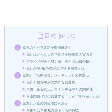
目次
鬼丸のキャラ設定を徹底解説！
鬼丸はどんな人物？剣道全国優勝の実力者
プライドが高く努力家、刃との因縁が鍵に
鬼丸の“固執”が物語に与える影響とは
鬼丸と『名探偵コナン』キャラとの共通点
鬼丸と服部平次の意外な共通性
声優・細谷佳正とコナン声優陣との関係性
青山剛昌作品に共通する「ライバル構造」とは
鬼丸と八鬼の関係性にも注目
八鬼とは？鬼丸の部下たちの特徴