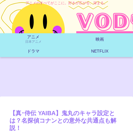
アニメのすべてがここに。好きが広がる、深まる。
アニメ
映画
日本アニメ
ドラマ
NETFLIX
【真･侍伝 YAIBA】鬼丸のキャラ設定と
は？名探偵コナンとの意外な共通点も解
説！