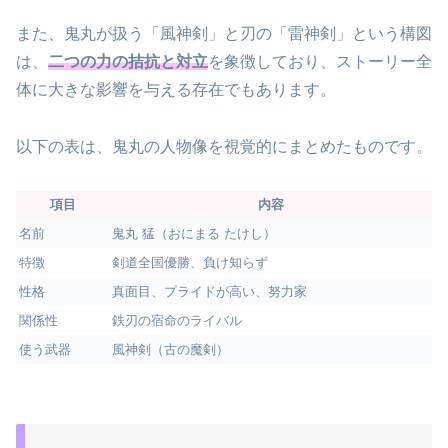
また、鬼丸が扱う「風神剣」と刃の「雷神剣」という構図
は、
二つの力の拮抗と対立
を象徴しており、ストーリー全
体に大きな影響を与える存在でもあります。
以下の表は、鬼丸の人物像を視覚的にまとめたものです。
項目
内容
名前
鬼丸 猛（おにまる たけし）
特徴
剣道全国優勝、負け知らず
性格
真面目、プライドが高い、努力家
関係性
鉄刃の宿命のライバル
使う武器
風神剣（古の魔剣）