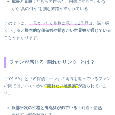
成長と克服：
どちらの作品も、困難に立ち向かいな
がら“真の何か”を掴む旅路が描かれている
このように、
一見まったく別物に見える2作品
は、深く掘
り下げると
根本的な価値観や描きたい世界観が通じている
ことがわかります。
ファンが感じる“隠れたリンク”とは？
『YAIBA』と『名探偵コナン』の両方を追っているファン
の間では、いくつかの
“隠れた共通要素”
が語られていま
す。
服部平次の性格と鬼丸猛が似ている
：剣道・情熱・
自信家な部分が重なる