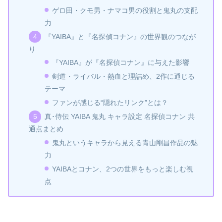
ゲロ田・クモ男・ナマコ男の役割と鬼丸の支配
力
『YAIBA』と『名探偵コナン』の世界観のつなが
り
『YAIBA』が『名探偵コナン』に与えた影響
剣道・ライバル・熱血と理詰め、2作に通じる
テーマ
ファンが感じる“隠れたリンク”とは？
真･侍伝 YAIBA 鬼丸 キャラ設定 名探偵コナン 共
通点まとめ
鬼丸というキャラから見える青山剛昌作品の魅
力
YAIBAとコナン、2つの世界をもっと楽しむ視
点