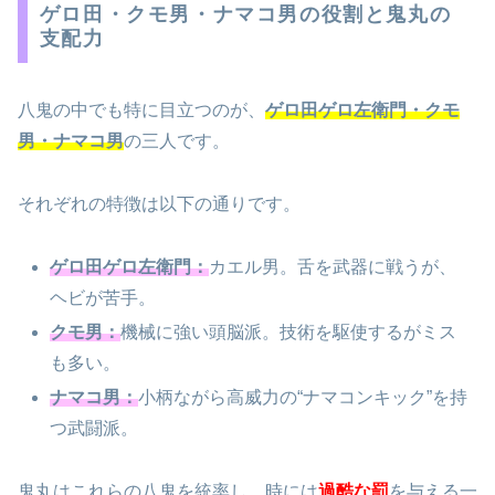
ゲロ田・クモ男・ナマコ男の役割と鬼丸の
支配力
八鬼の中でも特に目立つのが、
ゲロ田ゲロ左衛門・クモ
男・ナマコ男
の三人です。
それぞれの特徴は以下の通りです。
ゲロ田ゲロ左衛門：
カエル男。舌を武器に戦うが、
ヘビが苦手。
クモ男：
機械に強い頭脳派。技術を駆使するがミス
も多い。
ナマコ男：
小柄ながら高威力の“ナマコンキック”を持
つ武闘派。
鬼丸はこれらの八鬼を統率し、時には
過酷な罰
を与える一