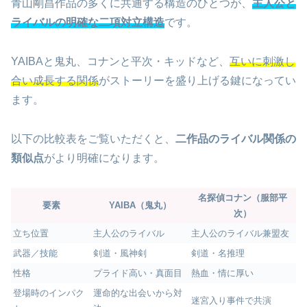
青山剛昌作品の多くに共通する構造のひとつが、
主人公と
ライバルの明確な二項対立構造
です。
YAIBAと鬼丸、コナンと平次・キッドなど、
互いに刺激し
合い成長する関係
がストーリーを盛り上げる鍵になってい
ます。
以下の比較表をご覧いただくと、
二作品のライバル関係の
類似点
がより明確になります。
名探偵コナン（服部平
要素
YAIBA（鬼丸）
次）
立ち位置
主人公のライバル
主人公のライバル兼盟友
武器／技能
剣道・風神剣
剣道・名推理
性格
プライド高い・真面目
熱血・情に厚い
登場時のインパク
運命的な出会いから対
迷宮入り事件で共演