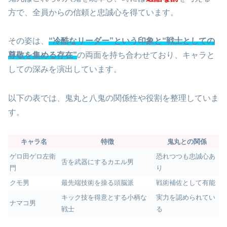
方で、全員からの信頼と忠誠心を得ています。
その姿は、
“冷酷なリーダー”という印象と“戦士としての
尊敬を集める存在”
の両面を持ち合わせており、キャラと
しての深みを演出しています。
以下の表では、鬼丸と八鬼の関係性や役割を整理していま
す。
キャラ名
特徴
鬼丸との関係
ゲロ田ゲロ左衛
恐れつつも忠誠心あ
舌を武器にするカエル男
門
り
クモ男
最先端技術を操る頭脳派
戦術補佐として有能
キック技を得意とする小柄な
実力を認められてい
ナマコ男
戦士
る