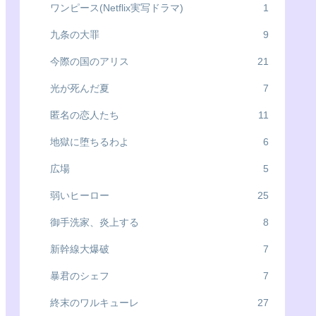
ワンピース(Netflix実写ドラマ)
1
九条の大罪
9
今際の国のアリス
21
光が死んだ夏
7
匿名の恋人たち
11
地獄に堕ちるわよ
6
広場
5
弱いヒーロー
25
御手洗家、炎上する
8
新幹線大爆破
7
暴君のシェフ
7
終末のワルキューレ
27