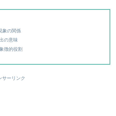
現象の関係
出の意味
象徴的役割
ンサーリンク