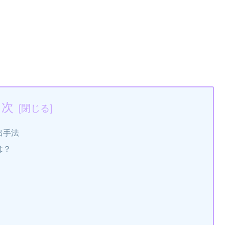
目次
出手法
は？