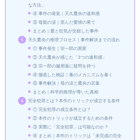
な方法」
④ 事件の発覚｜天久鷹央の違和感
⑤ 母親の涙｜歪んだ愛情の果て
まとめ｜愛と狂気が交錯した事件
天久鷹央の推理プロセス｜事件解決までの流れ
① 事件発生｜宗一郎の異変
② 天久鷹央が感じた「3つの違和感」
③ 宗一郎の服用薬に疑問を持つ
④ 徹底した検証｜毒のメカニズムを暴く
⑤ 事件解決｜母の涙と鷹央の言葉
まとめ｜科学的推理が導いた真相
完全犯罪とは？本作のトリックが成立する条件
① 完全犯罪の成立条件とは？
② 本作のトリックが成立するための条件
③ 実際に「完全犯罪」は可能なのか？
④ まとめ｜本作のトリックは「未完成の完全