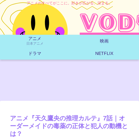
アニメのすべてがここに。好きが広がる、深まる。
アニメ
映画
日本アニメ
ドラマ
NETFLIX
アニメ『天久鷹央の推理カルテ』7話｜オ
ーダーメイドの毒薬の正体と犯人の動機と
は？