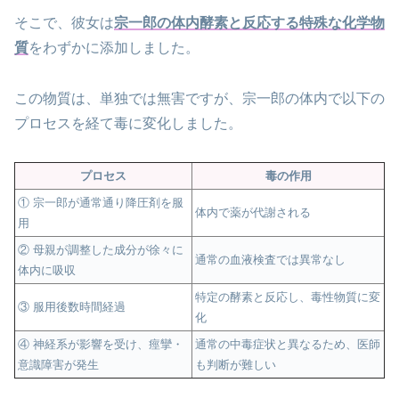
そこで、彼女は
宗一郎の体内酵素と反応する特殊な化学物
質
をわずかに添加しました。
この物質は、単独では無害ですが、宗一郎の体内で以下の
プロセスを経て毒に変化しました。
プロセス
毒の作用
① 宗一郎が通常通り降圧剤を服
体内で薬が代謝される
用
② 母親が調整した成分が徐々に
通常の血液検査では異常なし
体内に吸収
特定の酵素と反応し、毒性物質に変
③ 服用後数時間経過
化
④ 神経系が影響を受け、痙攣・
通常の中毒症状と異なるため、医師
意識障害が発生
も判断が難しい