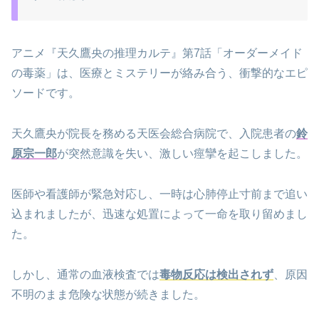
アニメ『天久鷹央の推理カルテ』第7話「オーダーメイド
の毒薬」は、医療とミステリーが絡み合う、衝撃的なエピ
ソードです。
天久鷹央が院長を務める天医会総合病院で、入院患者の
鈴
原宗一郎
が突然意識を失い、激しい痙攣を起こしました。
医師や看護師が緊急対応し、一時は心肺停止寸前まで追い
込まれましたが、迅速な処置によって一命を取り留めまし
た。
しかし、通常の血液検査では
毒物反応は検出されず
、原因
不明のまま危険な状態が続きました。