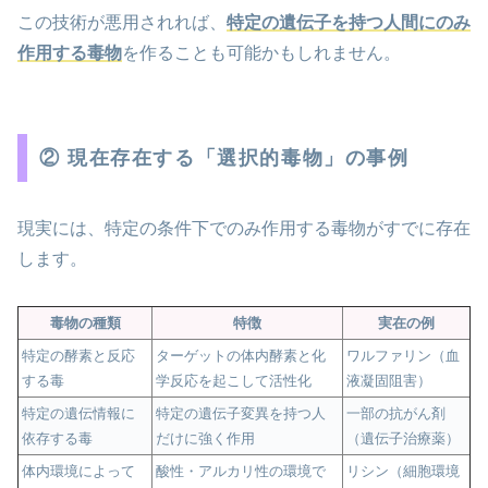
この技術が悪用されれば、
特定の遺伝子を持つ人間にのみ
作用する毒物
を作ることも可能かもしれません。
② 現在存在する「選択的毒物」の事例
現実には、特定の条件下でのみ作用する毒物がすでに存在
します。
毒物の種類
特徴
実在の例
特定の酵素と反応
ターゲットの体内酵素と化
ワルファリン（血
する毒
学反応を起こして活性化
液凝固阻害）
特定の遺伝情報に
特定の遺伝子変異を持つ人
一部の抗がん剤
依存する毒
だけに強く作用
（遺伝子治療薬）
体内環境によって
酸性・アルカリ性の環境で
リシン（細胞環境