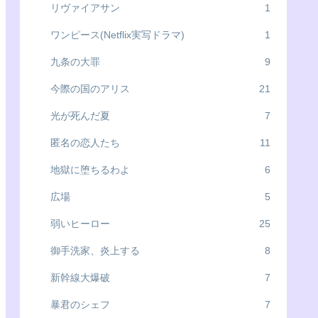
リヴァイアサン
1
ワンピース(Netflix実写ドラマ)
1
九条の大罪
9
今際の国のアリス
21
光が死んだ夏
7
匿名の恋人たち
11
地獄に堕ちるわよ
6
広場
5
弱いヒーロー
25
御手洗家、炎上する
8
新幹線大爆破
7
暴君のシェフ
7