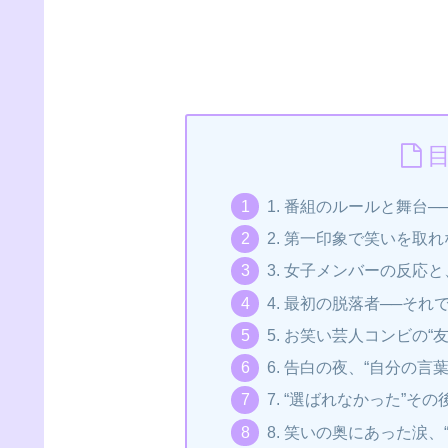
1. 番組のルールと舞台─
2. 第一印象で笑いを取
3. 女子メンバーの反応
4. 最初の脱落者──それ
5. お笑い芸人コンビの
6. 告白の夜、“自分の言
7. “選ばれなかった”
8. 笑いの奥にあった涙