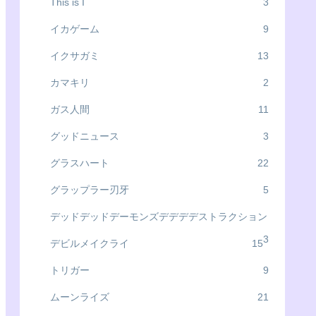
This is I
3
イカゲーム
9
イクサガミ
13
カマキリ
2
ガス人間
11
グッドニュース
3
グラスハート
22
グラップラー刃牙
5
デッドデッドデーモンズデデデデストラクション
3
デビルメイクライ
15
トリガー
9
ムーンライズ
21