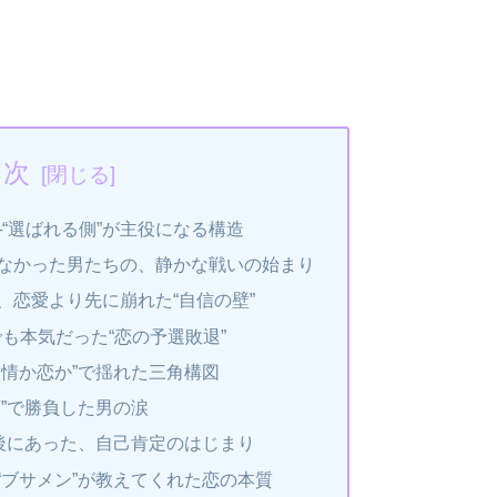
目次
─“選ばれる側”が主役になる構造
れなかった男たちの、静かな戦いの始まり
と、恋愛より先に崩れた“自信の壁”
でも本気だった“恋の予選敗退”
“友情か恋か”で揺れた三角構図
葉”で勝負した男の涙
その後にあった、自己肯定のはじまり
、“ブサメン”が教えてくれた恋の本質