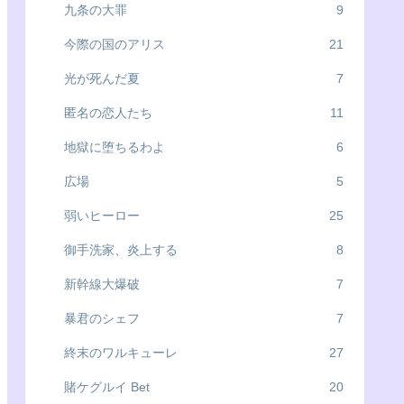
九条の大罪
9
今際の国のアリス
21
光が死んだ夏
7
匿名の恋人たち
11
地獄に堕ちるわよ
6
広場
5
弱いヒーロー
25
御手洗家、炎上する
8
新幹線大爆破
7
暴君のシェフ
7
終末のワルキューレ
27
賭ケグルイ Bet
20