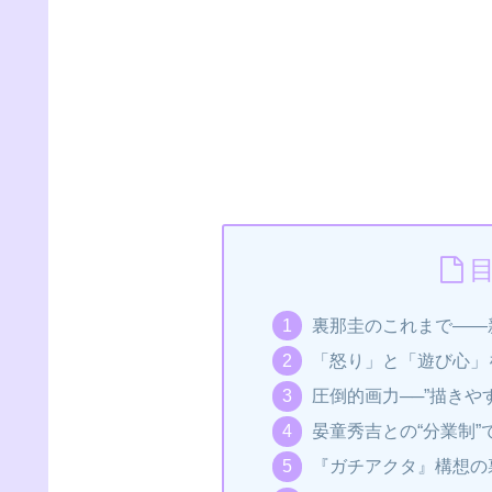
裏那圭のこれまで――
「怒り」と「遊び心」
圧倒的画力──”描きや
晏童秀吉との“分業制
『ガチアクタ』構想の