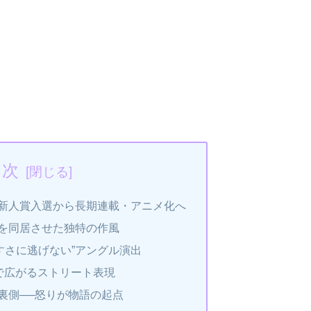
目次
新人賞入選から長期連載・アニメ化へ
を同居させた独特の作風
すさに逃げない”アングル演出
”で広がるストリート表現
裏側──怒りが物語の起点