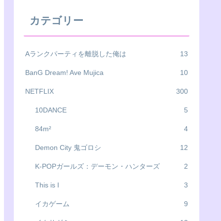
カテゴリー
Aランクパーティを離脱した俺は
13
BanG Dream! Ave Mujica
10
NETFLIX
300
10DANCE
5
84m²
4
Demon City 鬼ゴロシ
12
K-POPガールズ：デーモン・ハンターズ
2
This is I
3
イカゲーム
9