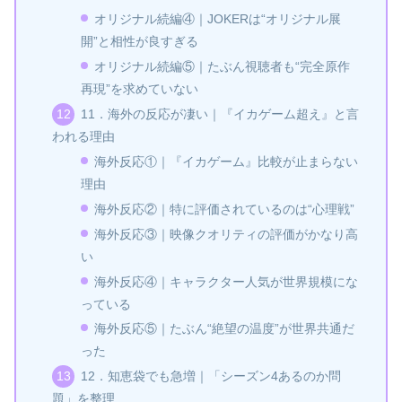
オリジナル続編④｜JOKERは“オリジナル展
開”と相性が良すぎる
オリジナル続編⑤｜たぶん視聴者も“完全原作
再現”を求めていない
11．海外の反応が凄い｜『イカゲーム超え』と言
われる理由
海外反応①｜『イカゲーム』比較が止まらない
理由
海外反応②｜特に評価されているのは“心理戦”
海外反応③｜映像クオリティの評価がかなり高
い
海外反応④｜キャラクター人気が世界規模にな
っている
海外反応⑤｜たぶん“絶望の温度”が世界共通だ
った
12．知恵袋でも急増｜「シーズン4あるのか問
題」を整理