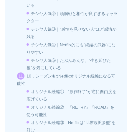
いる
チシヤ人気②｜頭脳戦と相性が良すぎるキャラ
クター
チシヤ人気③｜“感情を見せない人”ほど感情が
残る
チシヤ人気④｜Netflix的にも“続編の武器”にな
りやすい
チシヤ人気⑤｜たぶんみんな、“生き延びた
後”を気にしている
10．シーズン4はNetflixオリジナル続編になる可
能性
オリジナル続編①｜“原作終了”が逆に自由度を
広げている
オリジナル続編②｜『RETRY』『ROAD』を
使う可能性
オリジナル続編③｜Netflixは“世界観拡張型”を
好む