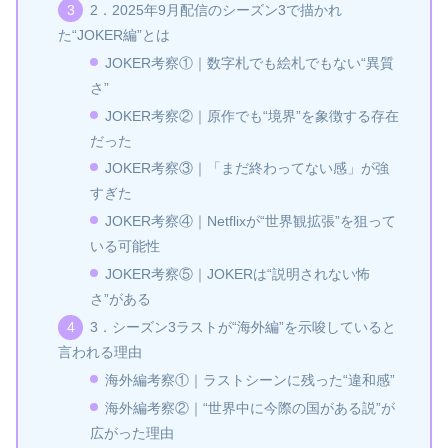
2．2025年9月配信のシーズン3で描かれ
た“JOKER編”とは
JOKER考察①｜数字札でも絵札でもない“異質
さ”
JOKER考察②｜原作でも“境界”を象徴する存在
だった
JOKER考察③｜「まだ終わってない感」が強
すぎた
JOKER考察④｜Netflixが“世界観拡張”を狙って
いる可能性
JOKER考察⑤｜JOKERは“説明されない怖
さ”がある
3．シーズン3ラストが“海外編”を示唆していると
言われる理由
海外編考察①｜ラストシーンに残った“違和感”
海外編考察②｜“世界中に今際の国がある説”が
広がった理由