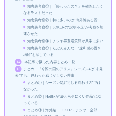
知恵袋考察①｜「終わったの？」を確認したく
なるラストだった
知恵袋考察②｜特に多いのは“海外編ある説”
知恵袋考察③｜JOKERの“説明不足”が考察を加
速させた
知恵袋考察④｜チシヤ再登場質問が異常に多い
知恵袋考察⑤｜たぶんみんな、“違和感の置き
場所”を探している
本記事で扱った内容まとめ一覧
まとめ．『今際の国のアリス』シーズン4は“未発
表”でも、終わった感じがしない理由
まとめ①｜シーズン3は“閉じる終わり方”では
なかった
まとめ②｜Netflixが“終わらせにくい作品”にな
っている
まとめ③｜海外編・JOKER・チシヤ…全部