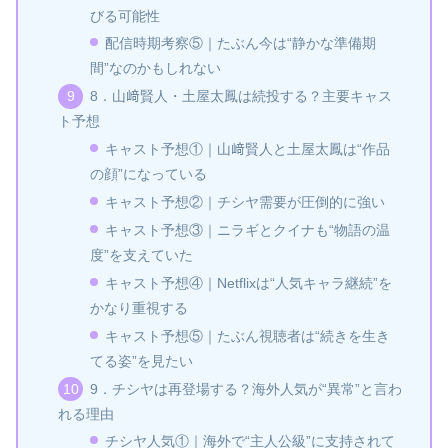
びる可能性
配信時期考察⑤｜たぶん今は“静かな準備期
間”なのかもしれない
8．山﨑賢人・土屋太鳳は続投する？主要キャス
ト予想
キャスト予想①｜山﨑賢人と土屋太鳳は“作品
の顔”になっている
キャスト予想②｜チシヤ需要が圧倒的に強い
キャスト予想③｜ニラギとクイナも“物語の温
度”を支えていた
キャスト予想④｜Netflixは“人気キャラ継続”を
かなり重視する
キャスト予想⑤｜たぶん視聴者は“続きを生き
てる姿”を見たい
9．チシヤは再登場する？海外人気が“異常”と言わ
れる理由
チシヤ人気①｜海外で“主人公級”に支持されて