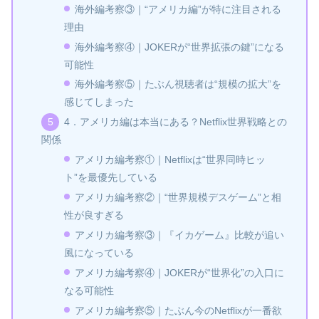
海外編考察③｜“アメリカ編”が特に注目される
理由
海外編考察④｜JOKERが“世界拡張の鍵”になる
可能性
海外編考察⑤｜たぶん視聴者は“規模の拡大”を
感じてしまった
4．アメリカ編は本当にある？Netflix世界戦略との
関係
アメリカ編考察①｜Netflixは“世界同時ヒッ
ト”を最優先している
アメリカ編考察②｜“世界規模デスゲーム”と相
性が良すぎる
アメリカ編考察③｜『イカゲーム』比較が追い
風になっている
アメリカ編考察④｜JOKERが“世界化”の入口に
なる可能性
アメリカ編考察⑤｜たぶん今のNetflixが一番欲