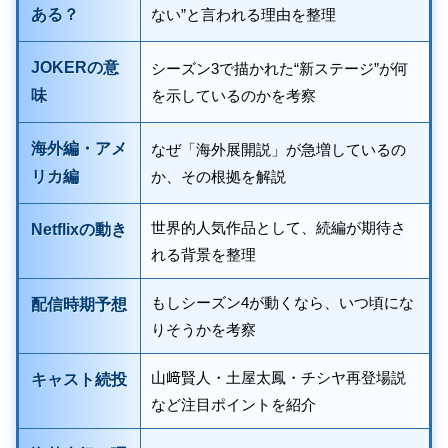
ある？
ない”と言われる理由を整理
JOKERの意
シーズン3で描かれた“新ステージ”が何
味
を示しているのかを考察
海外編・アメ
なぜ「海外展開説」が急増しているの
リカ編
か、その根拠を解説
世界的人気作品として、続編が期待さ
Netflixの動き
れる背景を整理
もしシーズン4が動くなら、いつ頃にな
配信時期予想
りそうかを考察
山﨑賢人・土屋太鳳・チシヤ再登場説
キャスト続投
など注目ポイントを紹介