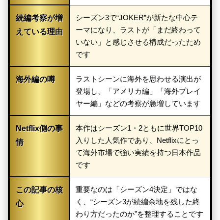
シーズン3で“JOKER”が新たな中心テ
続編考察が増
ーマになり、ラストが「まだ終わって
えている理由
いない」と感じさせる構成だったため
です
ラストシーンに海外を思わせる演出が
海外編の噂
登場し、「アメリカ編」「海外プレイ
ヤー編」などの考察が急増しています
本作はシーズン1・2ともに世界TOP10
Netflix側の事
入りした人気作であり、Netflixにとっ
情
て海外市場で強い実績を持つ日本作品
です
重要なのは「シーズン4決定」ではな
この記事の核
く、“シーズン3が続編余地を残した終
心
わり方だったのか”を整理することです