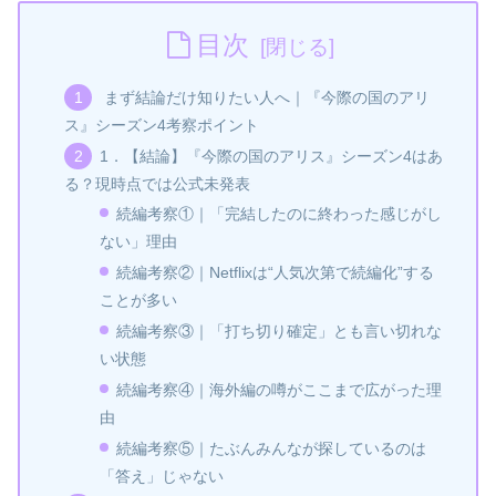
目次
まず結論だけ知りたい人へ｜『今際の国のアリ
ス』シーズン4考察ポイント
1．【結論】『今際の国のアリス』シーズン4はあ
る？現時点では公式未発表
続編考察①｜「完結したのに終わった感じがし
ない」理由
続編考察②｜Netflixは“人気次第で続編化”する
ことが多い
続編考察③｜「打ち切り確定」とも言い切れな
い状態
続編考察④｜海外編の噂がここまで広がった理
由
続編考察⑤｜たぶんみんなが探しているのは
「答え」じゃない