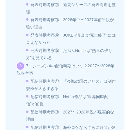
発表時期考察②｜過去シリーズの発表周期を整
理
発表時期考察③｜2026年中〜2027年前半説が
強い理由
発表時期考察④｜JOKER演出は“完全終了”には
見えなかった
発表時期考察⑤｜たぶんNetflixは“熱量の残り
方”を見ている
7．シーズン4の配信時期はいつ？2027〜2028年
説を考察
配信時期考察①｜『今際の国のアリス』は制作
規模が大きすぎる
配信時期考察②｜Netflix作品は“世界同時配
信”が前提
配信時期考察③｜2027〜2028年説が現実的な
理由
配信時期考察④｜海外ロケならさらに時間が延