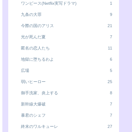
ワンピース(Netflix実写ドラマ)
1
九条の大罪
9
今際の国のアリス
21
光が死んだ夏
7
匿名の恋人たち
11
地獄に堕ちるわよ
6
広場
5
弱いヒーロー
25
御手洗家、炎上する
8
新幹線大爆破
7
暴君のシェフ
7
終末のワルキューレ
27