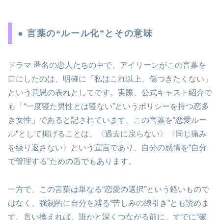
● 言葉の“ルール化”とその意味
ドラマ 匿名の恋人たちの中で、アイリーンがこの言葉を
口にしたのは、明確に「私はこれ以上、傷つきたくない」
という意思の表れとしてです。実際、公式キャスト紹介で
も「“一度寝た男性とは寝ない”というポリシーを持つ恋多
き女性」であると記されています。この言葉を“恋愛ルー
ル”として掲げることは、〈過去に戻らない〉〈同じ痛み
を繰り返さない〉という宣言であり、自分の感情を“自分
で管理する”ための盾でもあります。
一方で、この言葉は単なる“恋愛の選択”という軽いもので
はなく、強制的に自分を縛る“苦しみの線引き”とも読めま
す。言い換えれば、誰かと深くつながる前に、すでに“破