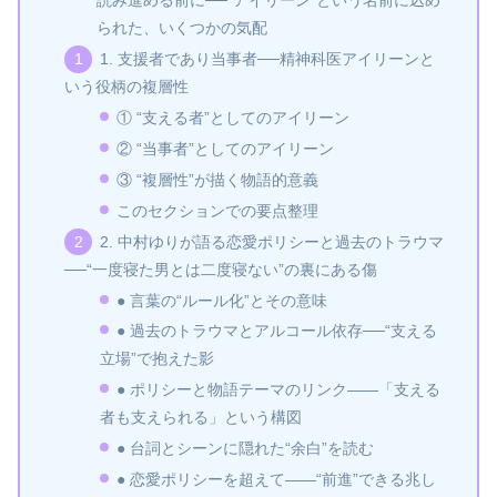
読み進める前に──“アイリーン”という名前に込め
られた、いくつかの気配
1. 支援者であり当事者──精神科医アイリーンと
いう役柄の複層性
① “支える者”としてのアイリーン
② “当事者”としてのアイリーン
③ “複層性”が描く物語的意義
このセクションでの要点整理
2. 中村ゆりが語る恋愛ポリシーと過去のトラウマ
──“一度寝た男とは二度寝ない”の裏にある傷
● 言葉の“ルール化”とその意味
● 過去のトラウマとアルコール依存──“支える
立場”で抱えた影
● ポリシーと物語テーマのリンク——「支える
者も支えられる」という構図
● 台詞とシーンに隠れた“余白”を読む
● 恋愛ポリシーを超えて——“前進”できる兆し