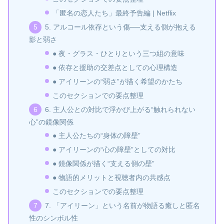
「匿名の恋人たち」最終予告編 | Netflix
5. アルコール依存という傷──支える側が抱える
影と弱さ
● 夜・グラス・ひとりという三つ組の意味
● 依存と援助の交差点としての心理構造
● アイリーンの“弱さ”が描く希望のかたち
このセクションでの要点整理
6. 主人公との対比で浮かび上がる“触れられない
心”の鏡像関係
● 主人公たちの“身体の障壁”
● アイリーンの“心の障壁”としての対比
● 鏡像関係が描く“支える側の壁”
● 物語的メリットと視聴者内の共感点
このセクションでの要点整理
7. 「アイリーン」という名前が物語る癒しと匿名
性のシンボル性