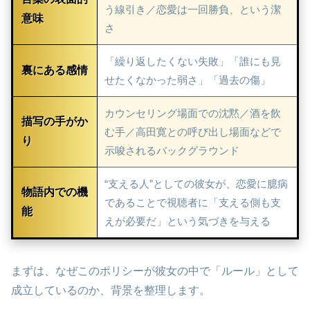
う線引き／恋愛は一回勝負、という潔
意味
さ
「繰り返したくない失敗」「誰にも見
裏にある感情
せたくなかった弱さ」「過去の傷」
カウンセリング場面での沈黙／酒を飲
描写の手がか
む手／高田寛との呼び出し場面などで
り
示唆されるバックグラウンド
“支える人”としての彼女が、恋愛に臆病
物語内での機
であることで視聴者に「支える側も支
能
えが必要だ」という気づきを与える
まずは、なぜこのポリシーが彼女の中で「ルール」として
成立しているのか、背景を整理します。