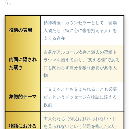
う。
精神科医・カウンセラーとして、登場
役柄の表層
人物たち（特に心に傷を抱える人）を
支える存在
自身がアルコール依存と過去の恋愛ト
内面に隠され
ラウマを抱えており、“支える側”である
た弱さ
にも関わらず自分を救う必要がある人
物
「支えることも支えられることも必要
象徴的テーマ
だ」というメッセージを物語に添える
役割
主人公たち（例えば触れられない・目
物語における
を見られないという問題を抱えた2人）