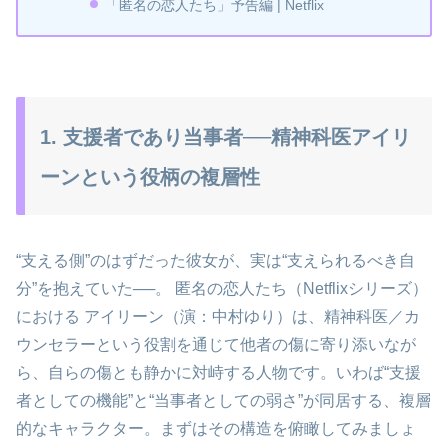
「匿名の恋人たち」予告編 | Netflix
1. 支援者であり当事者──精神科医アイリ
ーンという役柄の複層性
“支える側”のはずだった彼女が、実は“支えられるべき自
分”を抱えていた──。 匿名の恋人たち（Netflixシリーズ）
における アイリーン（演：中村ゆり）は、精神科医／カ
ウンセラーという役割を通じて他者の傷に寄り添いなが
ら、自らの傷とも静かに対峙する人物です。いわば“支援
者としての機能”と“当事者としての弱さ”が同居する、複層
的なキャラクター。まずはその構造を俯瞰してみましょ