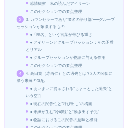
感情観察：私の読んだアイリーン
このセクションでの要点整理
3. カウンセラーであり“匿名の語り部”──グループ
セッションが象徴するもの
●「匿名」という言葉が帯びる重さ
● アイリーンとグループセッション：その矛盾
とリアル
● グループセッションが物語に与える作用
このセクションでの要点整理
4. 高田寛（赤西仁）との過去とは？2人の関係に
漂う未練の気配
● あいまいに提示される“ちょっとした過去”と
いう空白
● 現在の関係性と“呼び出し”の構図
● 未練が生む“冷却線”と“動き出す予兆”
● 物語におけるこの関係の意味と機能
このセクションでの要点整理