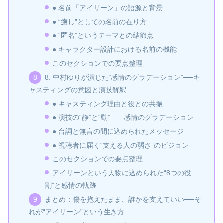
● 名前「アイリーン」の語源と背景
● “癒し”としての名前の在り方
● “匿名”というテーマとの結節点
● キャラクター設計における名前の機能
このセクションでの要点整理
8. 中村ゆりが演じた“感情のグラデーション”──キ
ャスティングの意図と演技解釈
● キャスティング理由と役との共振
● 演技の“静”と“動”——感情のグラデーション
● 台詞と無言の間に込められたメッセージ
● 視聴者に届く“支える人の弱さ”のビジョン
このセクションでの要点整理
アイリーンという人物に込められた“8つの役
割”と感情の軌跡
まとめ：傷を抱えたまま、誰かを支えていい──そ
れが“アイリーン”という生き方