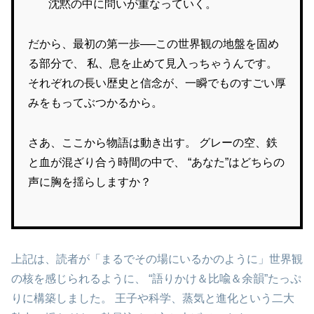
沈黙の中に問いが重なっていく。
だから、最初の第一歩──この世界観の地盤を固め
る部分で、 私、息を止めて見入っちゃうんです。
それぞれの長い歴史と信念が、一瞬でものすごい厚
みをもってぶつかるから。
さあ、ここから物語は動き出す。 グレーの空、鉄
と血が混ざり合う時間の中で、 “あなた”はどちらの
声に胸を揺らしますか？
上記は、読者が「まるでその場にいるかのように」世界観
の核を感じられるように、 “語りかけ＆比喩＆余韻”たっぷ
りに構築しました。 王子や科学、蒸気と進化という二大