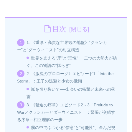
目次
1. 《重厚・高貴な世界観の地盤》“クランカ
ー”と“ダーウィニスト”の対立構造
世界を支える“牙”と“理性”──二つの大勢力が紡
ぐ、この物語の“揺らぎ”
2. 《激流のプロローグ》エピソード1「Into the
Storm」：王子の逃避と少女の飛翔
嵐を切り裂いて──出会いの衝撃と未来への落
雷
3. 《緊迫の序章》エピソード2～3「Prelude to
War／クランカーとダーウィニスト」：緊張が交錯す
る序章～相互理解の一歩
霧の中でぶつかる“信念”と“可能性”、歪んだ視