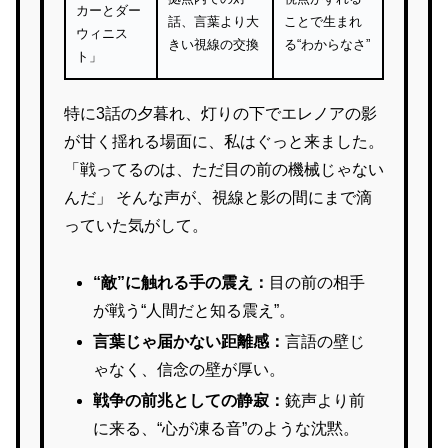
カーとダー
話、言葉より大
ことで生まれ
ウィニス
きい視線の交換
る“わからなさ”
ト」
特に3話の夕暮れ、灯りの下でエレノアの影
が甘く揺れる場面に、私はぐっと来ました。
「戦ってるのは、ただ目の前の機械じゃない
んだ」 そんな声が、視線と影の間にまで滴
っていた気がして。
“敵”に触れる手の震え：
目の前の相手
が戦う“人間だと知る震え”。
言葉じゃ届かない距離感：
言語の壁じ
ゃなく、信念の壁が厚い。
戦争の前兆としての静寂：
銃声より前
に来る、“心が凍る音”のような沈黙。