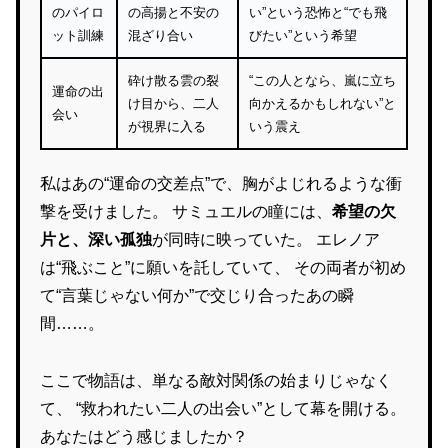
のパイロ
の高揚と不安の
い”という恐怖と“でも飛
ット訓練
混ざり合い
びたい”という希望
砕け散る雲の裂
“この人となら、嵐に立ち
運命の出
け目から、二人
向かえるかもしれない”と
会い
が視界に入る
いう震え
私はあの“運命の交差点”で、胸がよじれるような衝
撃を受けました。 サミュエルの瞳には、
希望の欠
片と、深い孤独
が同時に映っていた。 エレノア
は“飛ぶこと”に願いを託していて、 その両者が初め
て“言葉じゃない何か”で交じり合ったあの瞬
間……。
ここで物語は、単なる敵対関係の始まりじゃなく
て、 “救われたい二人の出会い”として幕を開ける。
あなたはどう感じましたか？