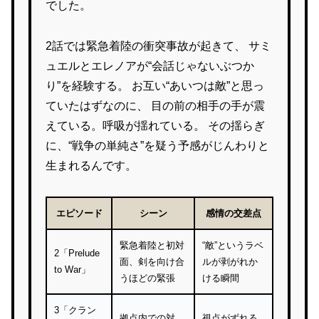
でした。
2話では緊急着陸の衝突事故が起きて、 サミ
ュエルとエレノアが“会話じゃないぶつか
り”を経験する。 お互い“あいつは敵”と思っ
ていたはずなのに、 目の前の相手の手が震
えている。呼吸が揺れている。 その揺らぎ
に、“戦争の単純さ”を疑う予感がじんわりと
生まれるんです。
エピソード
シーン
感情の交差点
緊急着陸と初対
“敵”というラベ
2「Prelude
面、剣を向け合
ルが剥がれか
to War」
うほどの緊張
ける瞬間
3「クラン
拠点内での対
視点がずれる