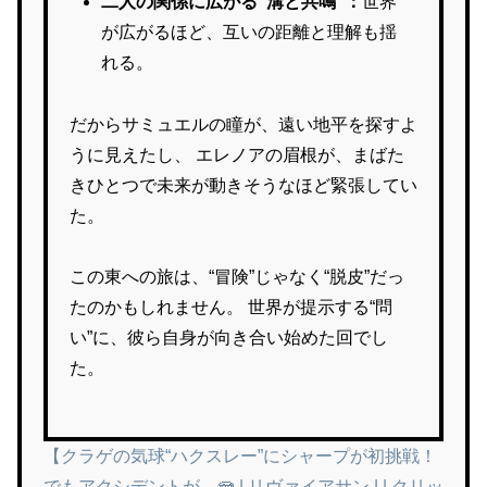
二人の関係に広がる“溝と共鳴”：
世界
が広がるほど、互いの距離と理解も揺
れる。
だからサミュエルの瞳が、遠い地平を探すよ
うに見えたし、 エレノアの眉根が、まばた
きひとつで未来が動きそうなほど緊張してい
た。
この東への旅は、“冒険”じゃなく“脱皮”だっ
たのかもしれません。 世界が提示する“問
い”に、彼ら自身が向き合い始めた回でし
た。
【クラゲの気球“ハクスレー”にシャープが初挑戦！
でもアクシデントが…🪼 | リヴァイアサン | | クリッ