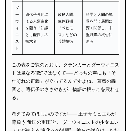
ダ
ー
遺伝子強化に
改良人間、
科学と人間の境
ウ
よる人類進化
生体戦機
界を問う展開に
ィ
を願う「知識
「ベヒモ
深く関係し、中
ニ
と可能性」の
ス」などの
盤以降の核心に
ス
探求者
兵器技術
迫る
ト
この表をご覧のとおり、クランカーとダーウィニス
トは単なる“敵”ではなくて── どっちの声にも「そ
れぞれの正義」が立ってるんですよね。 蒸気の轟
音と、遺伝子のささやきが、物語の根っこを震わせ
る。
考えてみてほしいのですが—— 王子サミュエルが
背負う“帝国の重圧”と、 ダーウィニストの少女エレ
ノアが抱える“進化への渇望”。 彼らの対立は、ただ