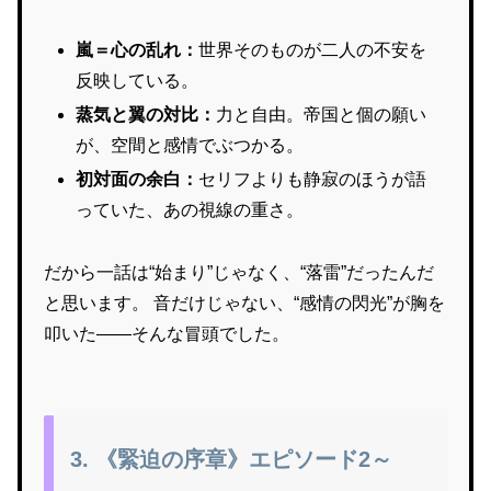
嵐＝心の乱れ：
世界そのものが二人の不安を
反映している。
蒸気と翼の対比：
力と自由。帝国と個の願い
が、空間と感情でぶつかる。
初対面の余白：
セリフよりも静寂のほうが語
っていた、あの視線の重さ。
だから一話は“始まり”じゃなく、“落雷”だったんだ
と思います。 音だけじゃない、“感情の閃光”が胸を
叩いた——そんな冒頭でした。
3. 《緊迫の序章》エピソード2～