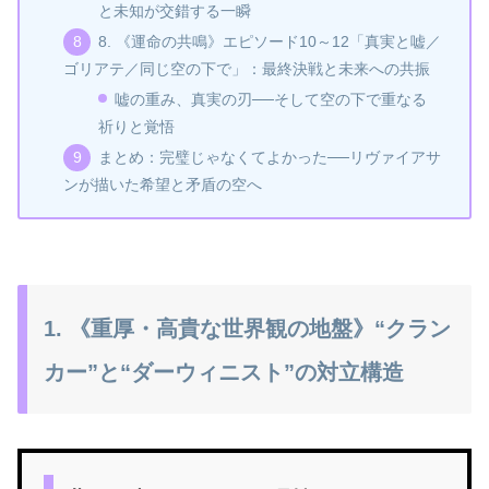
と未知が交錯する一瞬
8. 《運命の共鳴》エピソード10～12「真実と嘘／
ゴリアテ／同じ空の下で」：最終決戦と未来への共振
嘘の重み、真実の刃──そして空の下で重なる
祈りと覚悟
まとめ：完璧じゃなくてよかった──リヴァイアサ
ンが描いた希望と矛盾の空へ
1. 《重厚・高貴な世界観の地盤》“クラン
カー”と“ダーウィニスト”の対立構造