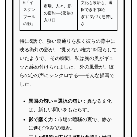
6「イ
文化も政治も、選
市場、人々、影
スタン
択できる“揺ら
の密約──混沌の
ブール
ぎ”に気づく息苦し
入り口
の影」
さ
特に6話で、狭い裏通りを歩く彼らの背中に
映る街灯の影が、 “見えない権力”を照らして
いたようで、 その瞬間、私は胸の奥がギュ
ッと締め付けられました。 外の風景が、彼
らの心の声にシンクロする──そんな描写で
した。
異国の匂い＝選択の匂い：
異なる文化
は、新しい問いをもたらす。
影で蠢く力：
市場の喧騒の裏で、静か
に進む“企み”の気配。