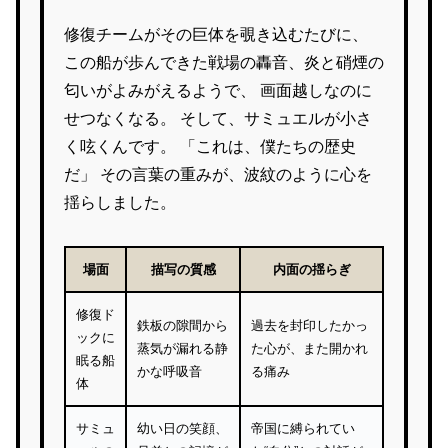
修復チームがその巨体を覗き込むたびに、
この船が歩んできた戦場の轟音、炎と硝煙の
匂いがよみがえるようで、 画面越しなのに
せつなくなる。 そして、サミュエルが小さ
く呟くんです。 「これは、僕たちの歴史
だ」 その言葉の重みが、波紋のように心を
揺らしました。
場面
描写の質感
内面の揺らぎ
修復ド
鉄板の隙間から
過去を封印したかっ
ックに
蒸気が漏れる静
た心が、また開かれ
眠る船
かな呼吸音
る痛み
体
サミュ
幼い日の笑顔、
帝国に縛られてい