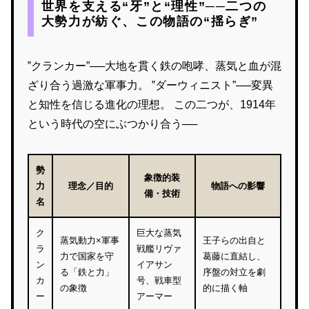
世界を支える“牙”と“理性”──二つの
大勢力が紡ぐ、この物語の“揺らぎ”
‟クランカー”──大地を貫く鉄の咆哮、蒸気と血が混
ざり合う過激な軍事力。 ‟ダーウィニスト”──変異
と知性を信じる進化の理想。 この二つが、1914年
という時代の空にぶつかり合う──
勢
象徴的装
力
理念／目的
物語への影響
備・技術
名
ク
巨大な蒸気
蒸気動力×軍事
王子らの出自と
ラ
戦艦リヴァ
力で国家を守
葛藤に直結し、
ン
イアサン
る「鉄と力」
序盤の対立を劇
カ
号、戦車型
の象徴
的に描く軸
ー
アーマー