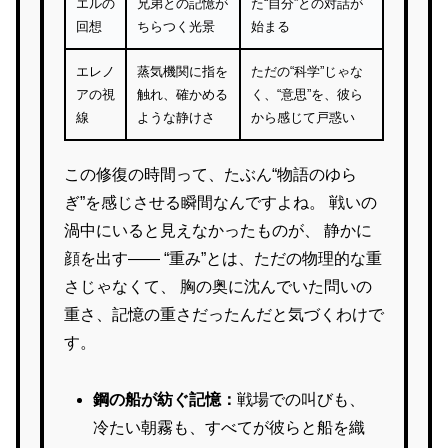
エルの
兄弟との記憶が
た“自分”との対話が
回想
ちらつく光景
始まる
エレノ
蒸気機関に指を
ただの“科学”じゃな
アの視
触れ、確かめる
く、“意思”を、彼ら
線
ような静けさ
から感じて戸惑い
この修復の時間って、たぶん“物語のゆら
ぎ”を感じさせる瞬間なんですよね。 戦いの
渦中にいると見えなかったものが、 静かに
顔を出す―― “重み”とは、ただの物理的な重
さじゃなくて、 胸の奥に沈んでいた問いの
重さ、記憶の重さだったんだと気づくわけで
す。
鋼の船が紡ぐ記憶：
戦場での叫びも、
冷たい朝霧も、すべてが彼らと船を織