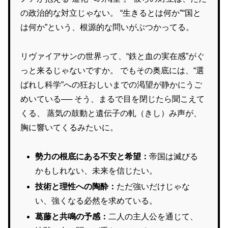
の政治的な対立じゃない。 “生きるとは何か”“国と
は何か”という、根源的な問いがぶつかってる。
リヴァイアサンの世界って、“鉄と血の実在感”がぐ
っと来るじゃないですか。 でもその奥底には、“選
ばれし科学”への狂おしいまでの渇望が静かにうご
めいている── そう、まるで目を閉じたら聞こえて
くる、 蒸気の鼓動と遺伝子の軋（きし）み声が、
胸に響いてくるみたいに。
勢力の根底にある不安と希望：
帝国は滅びる
かもしれない、未来を信じたい。
技術と理性への陶酔：
ただ強いだけじゃな
い、強くなる必然を求めている。
葛藤と共鳴の予感：
二人の主人公を通じて、