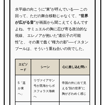
水平線の向こうに“東”が呼んでいる── この
回って、ただの舞台移動じゃなくて、
“世界
が広がる音”
が画面から聞こえてくるんです
よね。 サミュエルの胸に忍び寄る政治的な
視線、 エレノアが抱いた“遺伝子の可能
性”と、 その裏で蠢く“権力の影”──イスタン
ブールは、そういう重ね合いの街でした。
エピソ
シーン
心に差し込む問い
ード
リヴァイアサン
5「遥
帝国の外に出て見
号が黒海からボ
か東
える“別の世界”に
スフォラス海峡
へ」
胸がざわめく感じ
へ