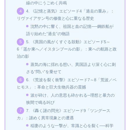
線の中にうごめく共鳴
4. 《記憶と蒸気》エピソード4「過去の重み」：
リヴァイアサン号の修復と心に重なる歴史
沈黙の中に響く、祖国と血の記憶──鋼鉄船が
語り始めた“過去”の物語
5. 《異国の風がくすぐる鼓動》エピソード5～
6「遥か東へ／イスタンブールの影」：東への航路と政
治の影
蒸気の海に揺れる想い、異国語より深く心に刺
さる“問い”を乗せて
6. 《荒波を裂く衝撃》エピソード7～8「荒波／ベ
ヒモス」：革命と巨大生物兵器の震撼
波が砕け、人の意思も砕かれる─理想と暴力の
狭間で鳴る叫び
7. 《轟く謎の閃光》エピソード9「ツングース
カ」：謎めく異常現象との遭遇
稲妻のような一撃が、常識と心を裂く──科学