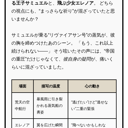
る王子サミュエル
と、
飛ぶ少女エレノア
。 どちら
の視点にも、“まっさらな祈り”が混ざっていたと思
いませんか？
サミュエルが乗る“リヴァイアサン号”の蒸気が、彼
の胸を締めつけたあのシーン。 「もう、これ以上
続けられない――」 そう呟いたその声には、“帝国
の重圧”だけじゃなくて、
彼自身の疑問
が、痛いく
らいに混ざっていました。
場面
描写の温度
心の動き
暴風雨に引き裂
荒天の空
“逃げたい”けど“逃せな
かれる蒸気船の
中航行
い”二重の緊張
勇姿
エレノア
翼を広げた瞬間
“飛べないかもしれな