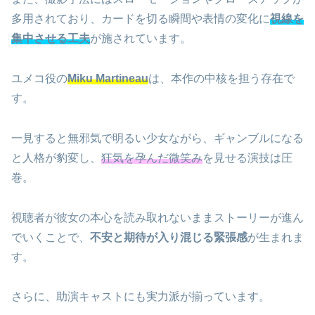
多用されており、カードを切る瞬間や表情の変化に
視線を
集中させる工夫
が施されています。
ユメコ役の
Miku Martineau
は、本作の中核を担う存在で
す。
一見すると無邪気で明るい少女ながら、ギャンブルになる
と人格が豹変し、
狂気を孕んだ微笑み
を見せる演技は圧
巻。
視聴者が彼女の本心を読み取れないままストーリーが進ん
でいくことで、
不安と期待が入り混じる緊張感
が生まれま
す。
さらに、助演キャストにも実力派が揃っています。