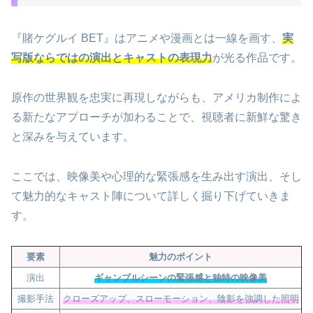
『賭ケグルイ BET』はアニメや漫画とは一線を画す、
実
写版ならではの演出とキャストの表現力
が光る作品です。
原作の世界観を忠実に再現しながらも、アメリカ制作によ
る新たなアプローチが加わることで、視聴者に新鮮な驚き
と深みを与えています。
ここでは、映像美や心理的な緊張感を生み出す演出、そし
て魅力的なキャスト陣について詳しく掘り下げていきま
す。
要素
魅力のポイント
演出
ギャンブルシーンの緊張感と独特の映像美
撮影手法
クローズアップ、スローモーション、陰影を強調した照明