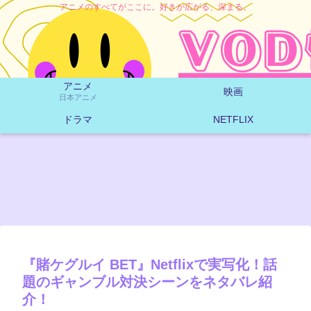
アニメのすべてがここに。好きが広がる、深まる。
アニメ
映画
日本アニメ
ドラマ
NETFLIX
『賭ケグルイ BET』Netflixで実写化！話
題のギャンブル対決シーンをネタバレ紹
介！