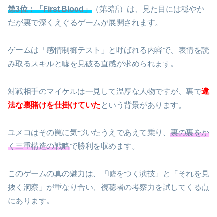
第3位：「First Blood」
（第3話）は、見た目には穏やか
だが裏で深くえぐるゲームが展開されます。
ゲームは「感情制御テスト」と呼ばれる内容で、表情を読
み取るスキルと嘘を見破る直感が求められます。
対戦相手のマイケルは一見して温厚な人物ですが、裏で
違
法な裏賭けを仕掛けていた
という背景があります。
ユメコはその罠に気づいたうえであえて乗り、
裏の裏をか
く三重構造の戦略
で勝利を収めます。
このゲームの真の魅力は、「嘘をつく演技」と「それを見
抜く洞察」が重なり合い、視聴者の考察力を試してくる点
にあります。