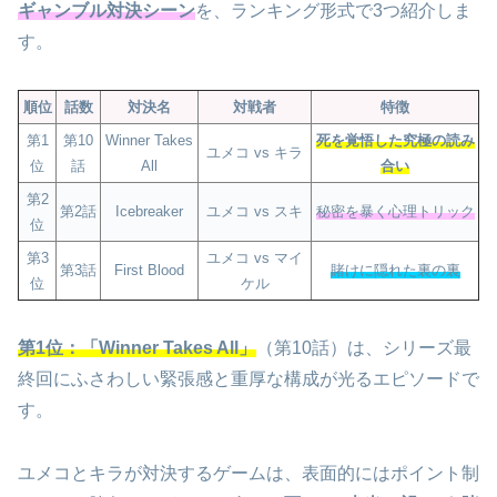
ギャンブル対決シーン
を、ランキング形式で3つ紹介しま
す。
順位
話数
対決名
対戦者
特徴
第1
第10
Winner Takes
死を覚悟した究極の読み
ユメコ vs キラ
位
話
All
合い
第2
第2話
Icebreaker
ユメコ vs スキ
秘密を暴く心理トリック
位
第3
ユメコ vs マイ
第3話
First Blood
賭けに隠れた裏の裏
位
ケル
第1位：「Winner Takes All」
（第10話）は、シリーズ最
終回にふさわしい緊張感と重厚な構成が光るエピソードで
す。
ユメコとキラが対決するゲームは、表面的にはポイント制