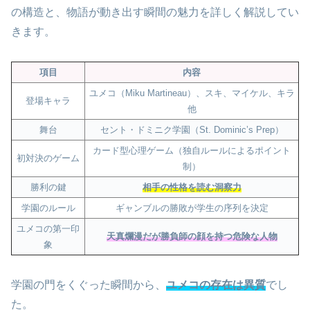
の構造と、物語が動き出す瞬間の魅力を詳しく解説してい
きます。
項目
内容
ユメコ（Miku Martineau）、スキ、マイケル、キラ
登場キャラ
他
舞台
セント・ドミニク学園（St. Dominic’s Prep）
カード型心理ゲーム（独自ルールによるポイント
初対決のゲーム
制）
勝利の鍵
相手の性格を読む洞察力
学園のルール
ギャンブルの勝敗が学生の序列を決定
ユメコの第一印
天真爛漫だが勝負師の顔を持つ危険な人物
象
学園の門をくぐった瞬間から、
ユメコの存在は異質
でし
た。