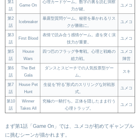
第1
心理カードゲーム。数字の裏を読む洞察
Game On
ユメコ
話
力が鍵。
第2
暴露型質問ゲーム。秘密を暴かれるリス
Icebreaker
ユメコ
話
クが勝敗に。
第3
表情で読み合う感情ゲーム。虚を突く演
First Blood
ユメコ
話
技力が重要。
第5
House
四つ巴のフラッグ争奪戦。心理と戦略の
ユメコ
話
Wars
総力戦。
陣営
第6
The Bet
ダンスとスピーチでの人気投票型ゲー
スキ
話
Gala
ム。
第7
House Pet
生徒を“狩る”形式のスリリングな対戦形
ユメコ
話
Hunt
式。
第10
Winner
究極の一騎打ち。正体を隠したまま行う
ユメコ
話
Takes All
心理トラップ。
まず第1話「Game On」では、ユメコが初めてギャンブル
に挑むシーンが描かれます。