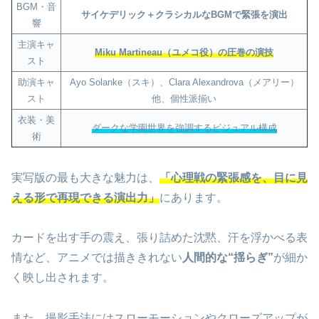
BGM・音
サイケデリック＋クラシカルなBGMで緊張を演出
響
主演キャ
Miku Martineau（ユメコ役）の圧巻の演技
スト
助演キャ
Ayo Solanke（スキ）、Clara Alexandrova（メアリー）
スト
他、個性派揃い
衣装・美
ダークな学園世界を強調するビジュアル構成
術
実写版の最も大きな魅力は、
「心理戦の緊張感を、目に見
える形で再現できる演出力」
にあります。
カードを出す手の震え、張り詰めた沈黙、汗を浮かべる表
情など、アニメでは描ききれない
人間的な“揺らぎ”
が細か
く映し出されます。
また、撮影手法にはスローモーションやクローズアップが