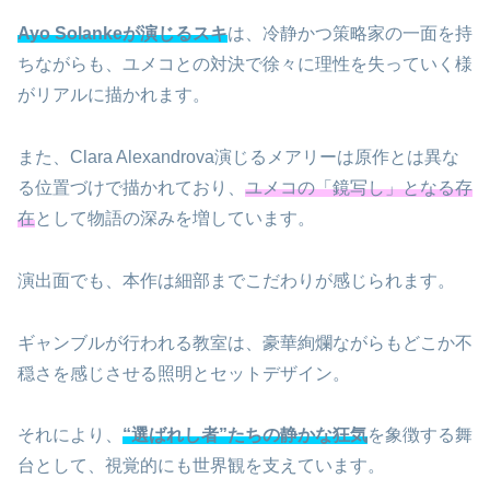
Ayo Solankeが演じるスキ
は、冷静かつ策略家の一面を持
ちながらも、ユメコとの対決で徐々に理性を失っていく様
がリアルに描かれます。
また、Clara Alexandrova演じるメアリーは原作とは異な
る位置づけで描かれており、
ユメコの「鏡写し」となる存
在
として物語の深みを増しています。
演出面でも、本作は細部までこだわりが感じられます。
ギャンブルが行われる教室は、豪華絢爛ながらもどこか不
穏さを感じさせる照明とセットデザイン。
それにより、
“選ばれし者”たちの静かな狂気
を象徴する舞
台として、視覚的にも世界観を支えています。