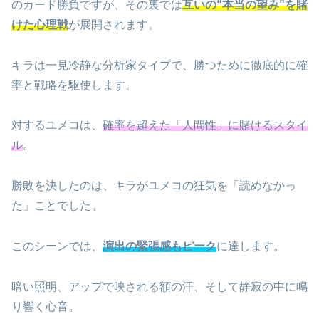
のカード勝負ですが、その裏では
互いの“本当の望み”を賭
けた心理戦
が展開されます。
キラは一見冷静な分析家タイプで、勝つために徹底的に確
率と戦略を駆使します。
対するユメコは、
確率を超えた「人間性」に賭けるスタイ
ル
。
勝敗を決したのは、キラがユメコの狂気を「読めなかっ
た」ことでした。
このシーンでは、
演出の緊張感もピーク
に達します。
暗い照明、アップで映される額の汗、そして静寂の中に鳴
り響く心音。