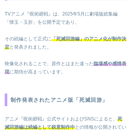
TVアニメ『呪術廻戦』は、2025年5月に劇場版総集編
「懐玉・玉折」を公開予定であり、
その続編として正式に
「死滅回游編」のアニメ化が制作決
定
と発表されました。
映像化されることで、原作とはまた違った
臨場感や感情表
現
に期待が高まっています。
制作発表されたアニメ版「死滅回游」
アニメ『呪術廻戦』公式サイトおよびSNSによると、
死
滅回游編は続編として鋭意制作中
との情報が公開されてい