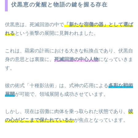
伏黒恵の覚醒と物語の鍵を握る存在
伏黒恵は、死滅回游の中で
「新たな宿儺の器」として選ば
れる
という衝撃の展開に見舞われました。
これは、羂索の計画における大きな転換点であり、伏黒自
身の意思とは裏腹に、
死滅回游の中心人物
になっていきま
す。
彼の術式「十種影法術」は、式神の応用による
多彩な戦術
展開
が可能で、領域展開も成功させています。
しかし、現在は宿儺に肉体を乗っ取られた状態であり、
彼
の心がどこまで保たれているか
が焦点となっています。