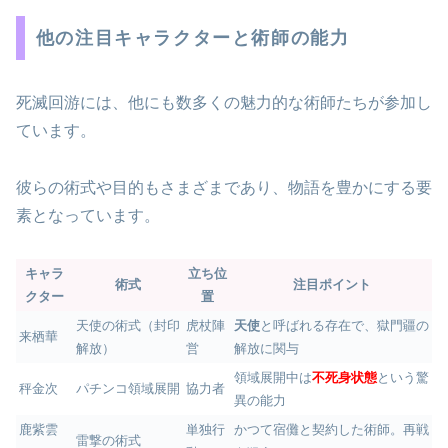
他の注目キャラクターと術師の能力
死滅回游には、他にも数多くの魅力的な術師たちが参加し
ています。
彼らの術式や目的もさまざまであり、物語を豊かにする要
素となっています。
キャラ
立ち位
術式
注目ポイント
クター
置
天使の術式（封印
虎杖陣
天使
と呼ばれる存在で、獄門疆の
来栖華
解放）
営
解放に関与
領域展開中は
不死身状態
という驚
秤金次
パチンコ領域展開
協力者
異の能力
鹿紫雲
単独行
かつて宿儺と契約した術師。再戦
雷撃の術式