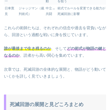
一
動
を狙う
日車寛
ジャッジマン（裁
中立→
術式でルールを変更できる能力が
見
判術式）
共闘
死滅回游に影響
これらの術師たちは、それぞれの信念や過去を背負いなが
ら、回游という過酷な戦いに身を投じています。
誰が最後まで生き残るのか
、そして
どの術式が物語の鍵と
なるのか
、読者から高い関心を集めています。
次章では、死滅回游の全体的な展開と、物語がどう動いて
いくかを詳しく見ていきましょう。
死滅回游の展開と見どころまとめ