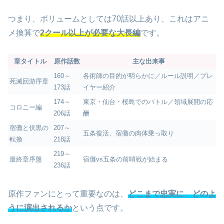
つまり、ボリュームとしては70話以上あり、これはアニ
メ換算で
2クール以上が必要な大長編
です。
章タイトル
原作話数
主な出来事
160～
各術師の目的が明らかに／ルール説明／プレ
死滅回游序章
173話
イヤー紹介
174～
東京・仙台・桜島でのバトル／領域展開の応
コロニー編
206話
酬
宿儺と伏黒の
207～
五条復活、宿儺の肉体乗っ取り
転換
218話
219～
最終章序盤
宿儺vs五条の前哨戦が始まる
236話
原作ファンにとって重要なのは、
どこまで忠実に、どのよ
うに演出されるか
という点です。