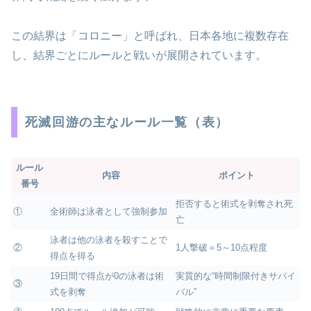
この結界は「コロニー」と呼ばれ、日本各地に複数存在
し、結界ごとにルールと戦いが展開されています。
死滅回游の主なルール一覧（表）
ルール
内容
ポイント
番号
拒否すると術式を剥奪され死
①
全術師は泳者として強制参加
亡
泳者は他の泳者を殺すことで
②
1人撃破＝5～10点程度
得点を得る
19日間で得点が0の泳者は術
実質的な“時間制限付きサバイ
③
式を剥奪
バル”