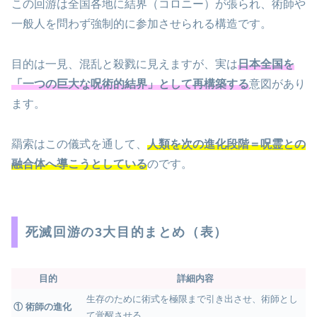
この回游は全国各地に結界（コロニー）が張られ、術師や
一般人を問わず強制的に参加させられる構造です。
目的は一見、混乱と殺戮に見えますが、実は
日本全国を
「一つの巨大な呪術的結界」として再構築する
意図があり
ます。
羂索はこの儀式を通して、
人類を次の進化段階＝呪霊との
融合体へ導こうとしている
のです。
死滅回游の3大目的まとめ（表）
目的
詳細内容
生存のために術式を極限まで引き出させ、術師とし
① 術師の進化
て覚醒させる