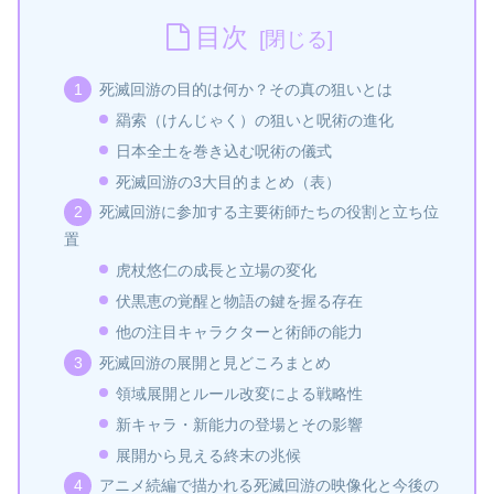
目次
死滅回游の目的は何か？その真の狙いとは
羂索（けんじゃく）の狙いと呪術の進化
日本全土を巻き込む呪術の儀式
死滅回游の3大目的まとめ（表）
死滅回游に参加する主要術師たちの役割と立ち位
置
虎杖悠仁の成長と立場の変化
伏黒恵の覚醒と物語の鍵を握る存在
他の注目キャラクターと術師の能力
死滅回游の展開と見どころまとめ
領域展開とルール改変による戦略性
新キャラ・新能力の登場とその影響
展開から見える終末の兆候
アニメ続編で描かれる死滅回游の映像化と今後の