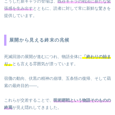
こうした新キャラの登場は、
既存キャラの戦法に新たな緊
張感を生み出す
とともに、読者に対して常に新鮮な驚きを
提供しています。
展開から見える終末の兆候
死滅回游の展開が進むにつれ、物語全体に
「終わりの始ま
り」
とも言える雰囲気が漂っています。
宿儺の動向、伏黒の精神の崩壊、五条悟の復帰、そして羂
索の最終目的——。
これらが交差することで、
呪術廻戦という物語そのものの
終焉
が見え隠れしてきました。