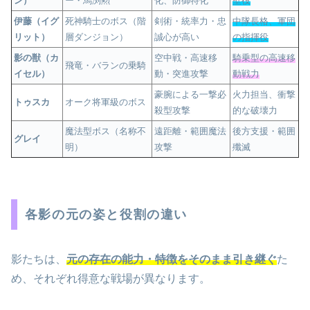
ン）
ー・馬渕勲
化、防御特化
壁役
伊藤（イグ
死神騎士のボス（階
剣術・統率力・忠
中隊長格、軍団
リット）
層ダンジョン）
誠心が高い
の指揮役
影の獣（カ
空中戦・高速移
騎乗型の高速移
飛竜・バランの乗騎
イセル）
動・突進攻撃
動戦力
豪腕による一撃必
火力担当、衝撃
トゥスカ
オーク将軍級のボス
殺型攻撃
的な破壊力
魔法型ボス（名称不
遠距離・範囲魔法
後方支援・範囲
グレイ
明）
攻撃
殲滅
各影の元の姿と役割の違い
影たちは、
元の存在の能力・特徴をそのまま引き継ぐ
た
め、それぞれ得意な戦場が異なります。