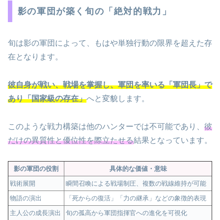
影の軍団が築く旬の「絶対的戦力」
旬は影の軍団によって、もはや単独行動の限界を超えた存
在となります。
彼自身が戦い、戦場を掌握し、軍団を率いる「軍団長」で
あり「国家級の存在」
へと変貌します。
このような戦力構築は他のハンターでは不可能であり、
彼
だけの異質性と優位性を際立たせる
結果となっています。
影の軍団の役割
具体的な価値・意味
戦術展開
瞬間召喚による戦場制圧、複数の戦線維持が可能
物語の演出
「死からの復活」「力の継承」などの象徴的表現
主人公の成長演出
旬の孤高から軍団指揮官への進化を可視化