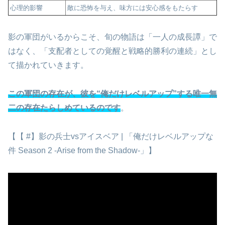
心理的影響
敵に恐怖を与え、味方には安心感をもたらす
影の軍団がいるからこそ、旬の物語は「一人の成長譚」で
はなく、「支配者としての覚醒と戦略的勝利の連続」とし
て描かれていきます。
この軍団の存在が、彼を“俺だけレベルアップ”する唯一無
二の存在たらしめているのです
。
【【 #】影の兵士vsアイスベア | 「俺だけレベルアップな
件 Season 2 -Arise from the Shadow-」】