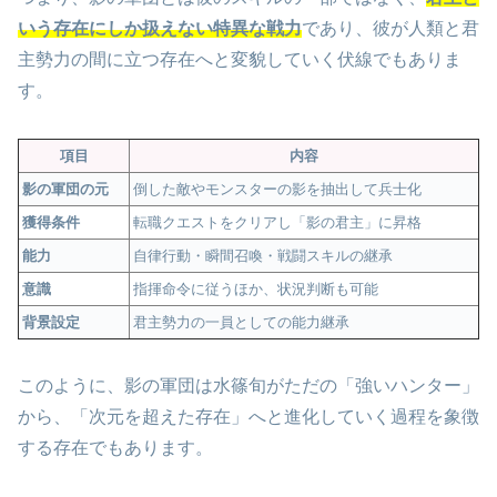
いう存在にしか扱えない特異な戦力
であり、彼が人類と君
主勢力の間に立つ存在へと変貌していく伏線でもありま
す。
項目
内容
影の軍団の元
倒した敵やモンスターの影を抽出して兵士化
獲得条件
転職クエストをクリアし「影の君主」に昇格
能力
自律行動・瞬間召喚・戦闘スキルの継承
意識
指揮命令に従うほか、状況判断も可能
背景設定
君主勢力の一員としての能力継承
このように、影の軍団は水篠旬がただの「強いハンター」
から、「次元を超えた存在」へと進化していく過程を象徴
する存在でもあります。