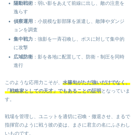
陽動戦術
：弱い影をあえて前線に出し、敵の注意を
逸らす
偵察運用
：小規模な影部隊を派遣し、敵陣やダンジ
ョンを調査
集中戦力
：強影を一斉召喚し、ボスに対して集中的
に攻撃
広域防衛
：影を各地に配置して、防衛・制圧を同時
進行
このような応用力こそが、
水篠旬がただ強いだけでなく、
「戦略家としての天才」でもあることの証明
となっていま
す。
戦場を管理し、ユニットを適切に召喚・撤退させ、まるで
指揮官のように戦う彼の姿は、まさに君主の名にふさわし
いものです。