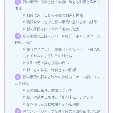
影の軍団の役割とは？物語に与える影響と戦略的
価値
戦闘における影の軍団の利点と機能
物語全体における影の軍団の意味と演出効果
影の軍団が築く旬の「絶対的戦力」
影の軍団の主要メンバーを紹介｜キャラクターの
特徴と強さ
鉄（アイアン）・伊藤（イグリット）・影の獣
（カイセル）など注目の影たち
各影の元の姿と役割の違い
影ごとの強化・進化とその影響
影の軍団の召喚と制御の仕組み｜ゲーム的システ
ムを解説
影の抽出条件と制限について
影が消滅する条件と「影の牢獄」システム
影を使った複数戦略とその応用例
俺だけレベルアップな件｜影の軍団の正体と役割