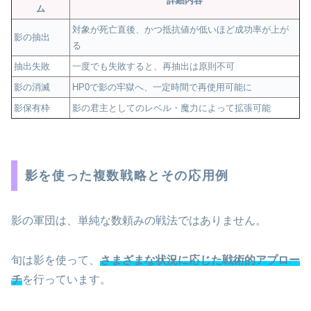
詳細内容
ム
対象が死亡直後、かつ抵抗値が低いほど成功率が上が
影の抽出
る
抽出失敗
一度でも失敗すると、再抽出は原則不可
影の消滅
HP0で影の牢獄へ、一定時間で再使用可能に
影保有枠
影の君主としてのレベル・魔力によって拡張可能
影を使った複数戦略とその応用例
影の軍団は、単純な数頼みの戦法ではありません。
旬は影を使って、
さまざまな状況に応じた戦術的アプロー
チ
を行っています。