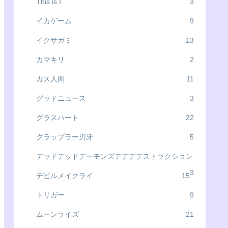
This is I
3
イカゲーム
9
イクサガミ
13
カマキリ
2
ガス人間
11
グッドニュース
3
グラスハート
22
グラップラー刃牙
5
デッドデッドデーモンズデデデデストラクション
3
デビルメイクライ
15
トリガー
9
ムーンライズ
21