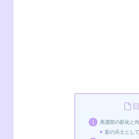
美濃部の影化と
影の兵士とし