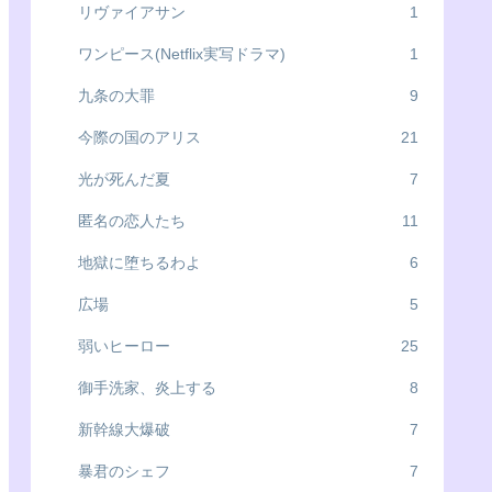
リヴァイアサン
1
ワンピース(Netflix実写ドラマ)
1
九条の大罪
9
今際の国のアリス
21
光が死んだ夏
7
匿名の恋人たち
11
地獄に堕ちるわよ
6
広場
5
弱いヒーロー
25
御手洗家、炎上する
8
新幹線大爆破
7
暴君のシェフ
7