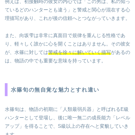
例えば、初接触時の彼女の内心では「この男は、私の知っ
ているどのハンターとも違う」と警戒と関心が混在する心
理描写があり、これが後の信頼へとつながっていきます。
また、向坂雫は非常に真面目で規律を重んじる性格であ
り、軽々しく誰かに心を開くことはありません。その彼女
が、水篠に対しては
警戒を徐々に解いていく描写
があるの
は、物語の中でも重要な意味を持っています。
水篠旬の無自覚な魅力とすれ違い
水篠旬は、物語の初期に「人類最弱兵器」と呼ばれるE級
ハンターとして登場し、後に唯一無二の成長能力「レベル
アップ」を得ることで、S級以上の存在へと変貌していき
ます。