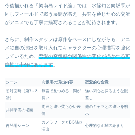
今後描かれる「架南島レイド編」では、水篠旬と向坂雫が
同じフィールドで戦う展開が増え、共闘を通じた心の交流
がアニメでも丁寧に描写されることが期待されます。
さらに、制作スタッフは原作をベースにしながらも、アニ
メ独自の演出を取り入れてキャラクターの心理描写を強化
しているため、
恋愛の空気感や関係性の変化が描かれる可
能性は十分にあります
。
シーン
向坂雫の演出内容
恋愛的な含意
初対面時（第7～8
無言で見つめる・間が
強い関心と探るような眼
話）
長い
差し
周囲と違い柔らかい表
他のキャラとの違いを明
共闘準備の場面
情
示
カメラワークとBGMの
再登場シーン
心理的な距離の縮まり
演出