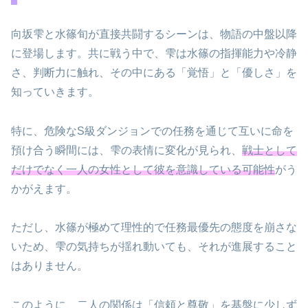
向坂雫と水篠旬が直接共闘するシーンは、物語の中盤以降
に登場します。共に戦う中で、雫は水篠の指揮能力や冷静
さ、判断力に触れ、その中にある「覚悟」と「優しさ」を
知っていきます。
特に、危険なS級ダンジョンでの任務を通じて互いに命を
預け合う瞬間には、雫の表情に変化が見られ、
戦士として
だけでなく一人の女性として彼を意識している可能性
がう
かがえます。
ただし、水篠が極めて理性的で任務最優先の態度を崩さな
いため、雫の気持ちが揺れ動いても、それが進展すること
はありません。
このように、二人の関係は「信頼と尊敬」を基盤に少しず