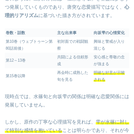
つ発展していくものであり、唐突な恋愛描写ではなく、
心
理的リアリズム
に基づいた描き方がされています。
巻数・話数
主な出来事
向坂雫の心情変化
第10巻（ウェブトゥーン第
初対面での戦闘観
興味と警戒が入り
80話前後）
察
混じる
共闘による信頼形
安心感と尊敬の念
第12～13巻
成
が強まる
再会時に成熟した
明確な好意が示唆
第15巻以降
旬を見る
される
現時点では、水篠旬と向坂雫の関係は明確な恋愛関係には
発展していません。
しかし、原作の丁寧な心理描写を見れば、
雫が水篠に対し
て特別な感情を抱いている
ことは明らかであり、それが今