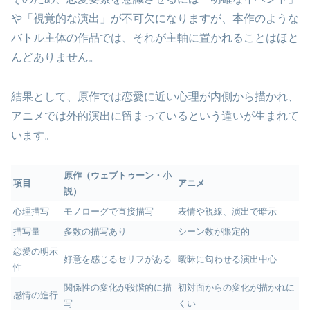
や「視覚的な演出」が不可欠になりますが、本作のような
バトル主体の作品では、それが主軸に置かれることはほと
んどありません。
結果として、原作では恋愛に近い心理が内側から描かれ、
アニメでは外的演出に留まっているという違いが生まれて
います。
原作（ウェブトゥーン・小
項目
アニメ
説）
心理描写
モノローグで直接描写
表情や視線、演出で暗示
描写量
多数の描写あり
シーン数が限定的
恋愛の明示
好意を感じるセリフがある
曖昧に匂わせる演出中心
性
関係性の変化が段階的に描
初対面からの変化が描かれに
感情の進行
写
くい