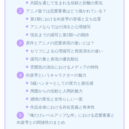
共闘を通じて生まれる信頼と距離の変化
アニメ版では恋愛要素はどう描かれている？
第1期における向坂雫の登場と立ち位置
アニメならではの演出と心理描写
現在までの描写と第2期への期待
原作とアニメの恋愛表現の違いとは？
セリフによる心理描写と視覚演出の違い
描写の量と表現の優先順位
雰囲気の演出におけるメディアの特性
向坂雫というキャラクターの魅力
S級ハンターとしての実力と責任感
周囲からの信頼と人間的魅力
感情の変化と女性らしい一面
作品全体における存在意義と将来性
『俺だけレベルアップな件』における恋愛要素と
向坂雫との関係性のまとめ