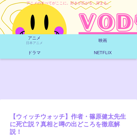
アニメのすべてがここに。好きが広がる、深まる。
アニメ
映画
日本アニメ
ドラマ
NETFLIX
【ウィッチウォッチ】作者・篠原健太先生
に死亡説？真相と噂の出どころを徹底解
説！