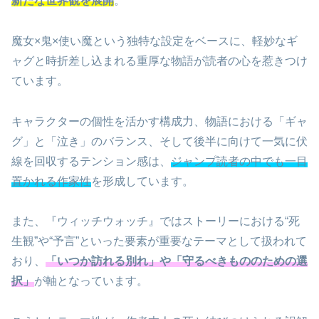
新たな世界観を展開
。
魔女×鬼×使い魔という独特な設定をベースに、軽妙なギ
ャグと時折差し込まれる重厚な物語が読者の心を惹きつけ
ています。
キャラクターの個性を活かす構成力、物語における「ギャ
グ」と「泣き」のバランス、そして後半に向けて一気に伏
線を回収するテンション感は、
ジャンプ読者の中でも一目
置かれる作家性
を形成しています。
また、『ウィッチウォッチ』ではストーリーにおける“死
生観”や“予言”といった要素が重要なテーマとして扱われて
おり、
「いつか訪れる別れ」や「守るべきもののための選
択」
が軸となっています。