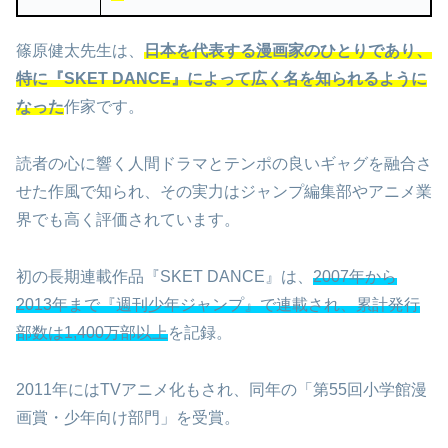
篠原健太先生は、
日本を代表する漫画家のひとりであり、
特に『SKET DANCE』によって広く名を知られるように
なった
作家です。
読者の心に響く人間ドラマとテンポの良いギャグを融合さ
せた作風で知られ、その実力はジャンプ編集部やアニメ業
界でも高く評価されています。
初の長期連載作品『SKET DANCE』は、
2007年から
2013年まで『週刊少年ジャンプ』で連載され、累計発行
部数は1,400万部以上
を記録。
2011年にはTVアニメ化もされ、同年の「第55回小学館漫
画賞・少年向け部門」を受賞。