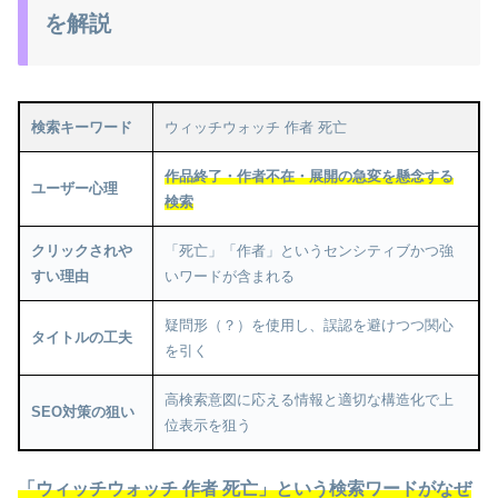
を解説
検索キーワード
ウィッチウォッチ 作者 死亡
作品終了・作者不在・展開の急変を懸念する
ユーザー心理
検索
クリックされや
「死亡」「作者」というセンシティブかつ強
すい理由
いワードが含まれる
疑問形（？）を使用し、誤認を避けつつ関心
タイトルの工夫
を引く
高検索意図に応える情報と適切な構造化で上
SEO対策の狙い
位表示を狙う
「ウィッチウォッチ 作者 死亡」という検索ワードがなぜ