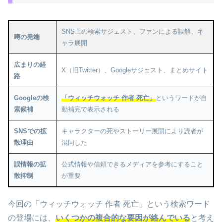
SNS上の検索サジェスト、ファンによる誤解、キ
噂の発端
ャラ展開
広まりの経
X（旧Twitter）、Googleサジェスト、まとめサイト
路
Googleの検
「ウィッチウォッチ 作者 死亡」
というワードが自
索候補
動補完で表示される
SNSでの拡
キャラクターの死やストーリー展開により読者が
散理由
混同した
誤情報の拡
公式情報や信頼できるメディアを参考にすること
散抑制
が重要
今回の「ウィッチウォッチ 作者 死亡」という検索ワード
の登場には、
いくつかの複合的な要因が絡んでいる
と考え