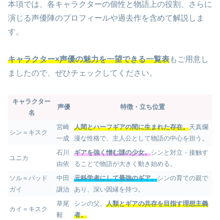
本項では、各キャラクターの個性と物語上の役割、さらに
演じる声優陣のプロフィールや過去作を含めて解説しま
す。
キャラクター×声優の魅力を一望できる一覧表
もご用意し
ましたので、ぜひチェックしてください。
キャラクター
声優
特徴・立ち位置
名
宮崎
人間とハーフギアの間に生まれた存在。
天真爛
シン＝キスク
一成
漫な性格で、主人公として物語の中心を担う。
石川
ギアを強く憎む謎の少女。
シンと対立・接触す
ユニカ
由依
ることで物語が大きく動き始める。
ソル＝バッド
中田
元科学者にして最強のギア。
シンの育ての親で
ガイ
譲治
あり、深い因縁を持つ。
草尾
シンの父。
人類とギアの共存を目指す理想主義
カイ＝キスク
毅
者。