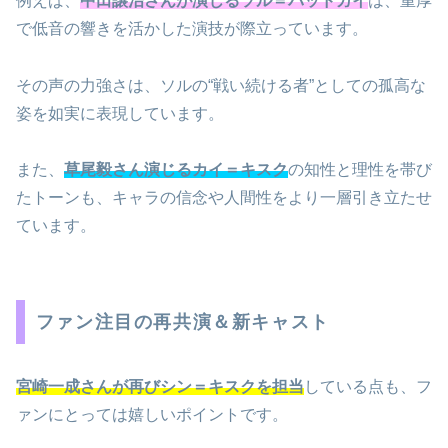
例えば、
中田譲治さんが演じるソル＝バッドガイ
は、重厚
で低音の響きを活かした演技が際立っています。
その声の力強さは、ソルの“戦い続ける者”としての孤高な
姿を如実に表現しています。
また、
草尾毅さん演じるカイ＝キスク
の知性と理性を帯び
たトーンも、キャラの信念や人間性をより一層引き立たせ
ています。
ファン注目の再共演＆新キャスト
宮崎一成さんが再びシン＝キスクを担当
している点も、フ
ァンにとっては嬉しいポイントです。