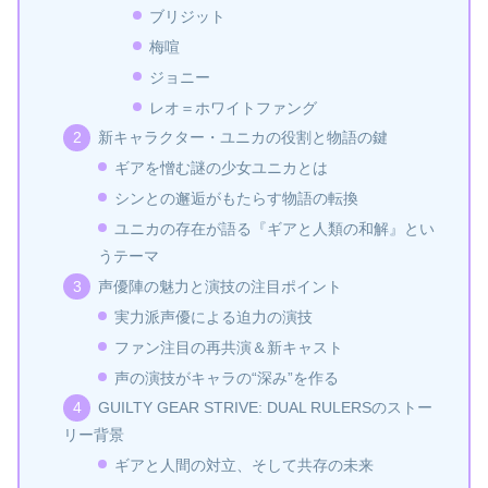
ブリジット
梅喧
ジョニー
レオ＝ホワイトファング
新キャラクター・ユニカの役割と物語の鍵
ギアを憎む謎の少女ユニカとは
シンとの邂逅がもたらす物語の転換
ユニカの存在が語る『ギアと人類の和解』とい
うテーマ
声優陣の魅力と演技の注目ポイント
実力派声優による迫力の演技
ファン注目の再共演＆新キャスト
声の演技がキャラの“深み”を作る
GUILTY GEAR STRIVE: DUAL RULERSのストー
リー背景
ギアと人間の対立、そして共存の未来