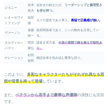
若本
女好きの剣士だが、
リーダーシップと義理堅さ
ジョニー
規夫
を併せ持つ。
レオ＝ホワイ
稲田
カイの盟友であり軍人。
勇猛で正義感が強い。
トファング
徹
遠藤
政府関係者であり、シンの動向を注視してい
ヴァーノン
純一
る。
ネルヴィル＝
間宮
謎多き実力者。
今後の展開で鍵を握る可能性あ
ハマー
康弘
り。
杉田
ナレーション
物語全体を包み込む重厚な語り。
智和
このように、
多彩なキャラクターたちがそれぞれ異なる思
想や背景を持って登場
しています。
また、
ベテランから若手まで豪華な声優陣
の演技にも注目
です。