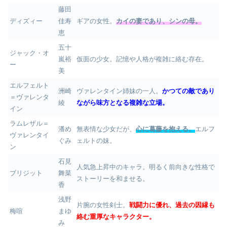
藤田
ディズィー
佳寿
ギアの女性。
カイの妻であり、シンの母。
恵
五十
ジャック・オ
嵐裕
仮面の少女。記憶や人格が複雑に絡む存在。
ー
美
エルフェルト
洲崎
ヴァレンタイン姉妹の一人。
かつての敵であり
＝ヴァレンタ
綾
ながら味方となる複雑な立場。
イン
ラムレザル＝
潘め
無表情な少女だが、
心に葛藤を抱える。
エルフ
ヴァレンタイ
ぐみ
ェルトの妹。
ン
石見
人気急上昇中のキャラ。明るく前向きな性格で
ブリジット
舞菜
ストーリーを和ませる。
香
浅野
片腕の女性剣士。
戦闘力に優れ、過去の因縁も
梅喧
まゆ
絡む重厚なキャラクター。
み