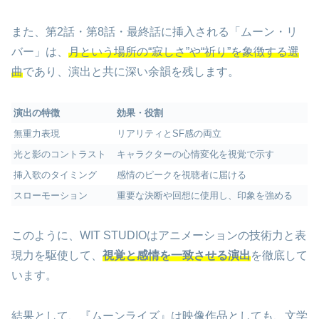
また、第2話・第8話・最終話に挿入される「ムーン・リ
バー」は、
月という場所の“寂しさ”や“祈り”を象徴する選
曲
であり、演出と共に深い余韻を残します。
演出の特徴
効果・役割
無重力表現
リアリティとSF感の両立
光と影のコントラスト
キャラクターの心情変化を視覚で示す
挿入歌のタイミング
感情のピークを視聴者に届ける
スローモーション
重要な決断や回想に使用し、印象を強める
このように、WIT STUDIOはアニメーションの技術力と表
現力を駆使して、
視覚と感情を一致させる演出
を徹底して
います。
結果として、『ムーンライズ』は映像作品としても、文学