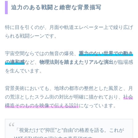
迫力のある戦闘と緻密な背景描写
特に目を引くのが、月面や軌道エレベーター上で繰り広げ
られる戦闘シーンです。
宇宙空間ならではの無音の爆発、
重力のない世界での動き
の違和感
など、
物理法則を踏まえたリアルな演出
が臨場感
を生んでいます。
背景美術においても、地球の都市の整然とした風景と、月
の荒涼としたスラム街の対比が明確に描かれており、
社会
構造そのものを映像で伝える設計
になっています。
「視覚だけで“抑圧”と“自由”の格差を語る。これが