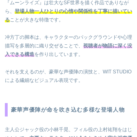
『ムーンライズ』は壮大なSF世界を描く作品でありなが
ら、
登場人物一人ひとりの心情や関係性を丁寧に描いてい
る
ことが大きな特徴です。
冲方丁の脚本は、キャラクターのバックグラウンドや心理
描写を多層的に織り交ぜることで、
視聴者が物語に深く没
入できる構造
を作り出しています。
それを支えるのが、豪華な声優陣の演技と、WIT STUDIO
による繊細なビジュアル表現です。
豪華声優陣が命を吹き込む多様な登場人物
主人公ジャック役の小林千晃、フィル役の上村祐翔をはじ