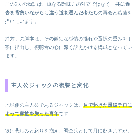
この2人の物語は、単なる敵味方の対立ではなく、
共に過
去を背負いながらも違う道を選んだ者たち
の再会と葛藤を
描いています。
冲方丁の脚本は、その微細な感情の揺れや選択の重みを丁
寧に描出し、視聴者の心に深く訴えかける構成となってい
ます。
主人公ジャックの復讐と変化
地球側の主人公であるジャックは、
月で起きた爆破テロに
よって家族を失った青年
です。
彼は悲しみと怒りを抱え、調査兵として月に赴きますが、