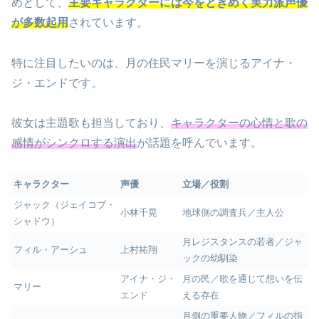
めとして、
主要キャラクターには今をときめく実力派声優
が多数起用
されています。
特に注目したいのは、月の住民マリーを演じるアイナ・
ジ・エンドです。
彼女は主題歌も担当しており、
キャラクターの心情と歌の
感情がシンクロする演出
が話題を呼んでいます。
キャラクター
声優
立場／役割
ジャック（ジェイコブ・
小林千晃
地球側の調査兵／主人公
シャドウ）
月レジスタンスの若者／ジャ
フィル・アーシュ
上村祐翔
ックの幼馴染
アイナ・ジ・
月の民／歌を通じて想いを伝
マリー
エンド
える存在
月側の重要人物／フィルの指