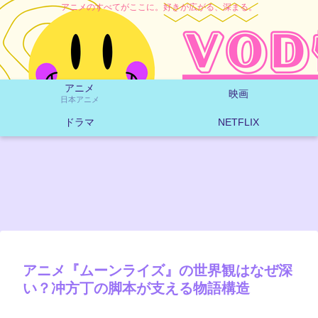
アニメのすべてがここに。好きが広がる、深まる。
アニメ
映画
日本アニメ
ドラマ
NETFLIX
アニメ『ムーンライズ』の世界観はなぜ深
い？冲方丁の脚本が支える物語構造