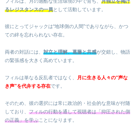
フィルは、月の過酷な生活環境の中で育ち、
月独立を掲げ
るレジスタンスの一員
として活動しています。
彼にとってジャックは“地球側の人間”でありながら、かつ
ての絆を忘れられない存在。
両者の対話には、
対立と理解、葛藤と共感
が交錯し、物語
の緊張感を大きく高めています。
フィルは単なる反乱者ではなく、
月に生きる人々の“声な
き声”を代弁する存在
です。
そのため、彼の選択には常に政治的・社会的な意味が付随
しており、
フィルの行動を通して視聴者は「抑圧された側
の正義」を学ぶ
ことになります。