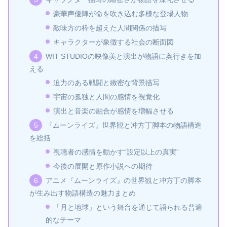
豪華声優陣が命を吹き込む多様な登場人物
敵味方の枠を超えた人間関係の描写
キャラクターが象徴する社会の断面図
WIT STUDIOの映像美と演出が物語に奥行きを加
える
迫力のある戦闘と緻密な背景描写
宇宙の孤独と人間の感情を視覚化
演出と音楽の融合が感情を増幅させる
『ムーンライズ』世界観と冲方丁脚本の物語構造
を総括
視聴者の感情を動かす“設定以上の真実”
今後の展開と原作小説への期待
アニメ『ムーンライズ』の世界観と冲方丁の脚本
が生み出す物語構造の魅力まとめ
「月と地球」という舞台を通じて語られる普遍
的なテーマ