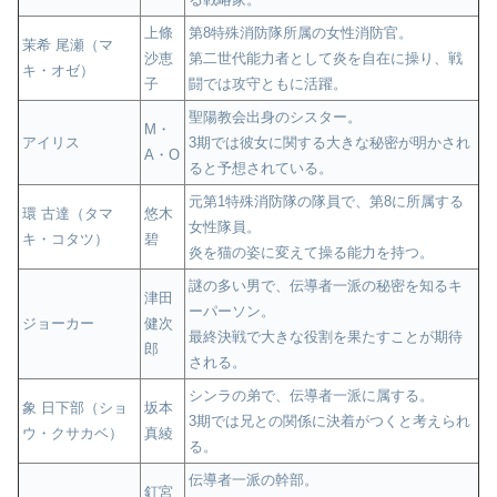
上條
第8特殊消防隊所属の女性消防官。
茉希 尾瀬（マ
沙恵
第二世代能力者として炎を自在に操り、戦
キ・オゼ）
子
闘では攻守ともに活躍。
聖陽教会出身のシスター。
M・
アイリス
3期では彼女に関する大きな秘密が明かされ
A・O
ると予想されている。
元第1特殊消防隊の隊員で、第8に所属する
環 古達（タマ
悠木
女性隊員。
キ・コタツ）
碧
炎を猫の姿に変えて操る能力を持つ。
謎の多い男で、伝導者一派の秘密を知るキ
津田
ーパーソン。
ジョーカー
健次
最終決戦で大きな役割を果たすことが期待
郎
される。
シンラの弟で、伝導者一派に属する。
象 日下部（ショ
坂本
3期では兄との関係に決着がつくと考えられ
ウ・クサカベ）
真綾
る。
伝導者一派の幹部。
釘宮