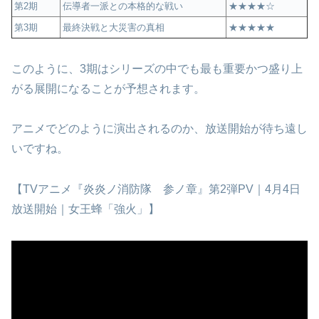
第2期
伝導者一派との本格的な戦い
★★★★☆
第3期
最終決戦と大災害の真相
★★★★★
このように、3期はシリーズの中でも最も重要かつ盛り上
がる展開になることが予想されます。
アニメでどのように演出されるのか、放送開始が待ち遠し
いですね。
【TVアニメ『炎炎ノ消防隊 参ノ章』第2弾PV｜4月4日
放送開始｜女王蜂「強火」】