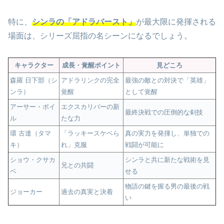
特に、
シンラの「アドラバースト」
が最大限に発揮される
場面は、シリーズ屈指の名シーンになるでしょう。
キャラクター
成長・覚醒ポイント
見どころ
森羅 日下部（シ
アドラリンクの完全
最強の敵との対決で「英雄」
ンラ）
覚醒
として覚醒
アーサー・ボイ
エクスカリバーの新
最終決戦での圧倒的な剣技
ル
たな力
環 古達（タマ
「ラッキースケベら
真の実力を発揮し、単独での
キ）
れ」克服
戦闘が可能に
ショウ・クサカ
シンラと共に新たな戦術を見
兄との共闘
ベ
せる
物語の鍵を握る男の最後の戦
ジョーカー
過去の真実と決着
い