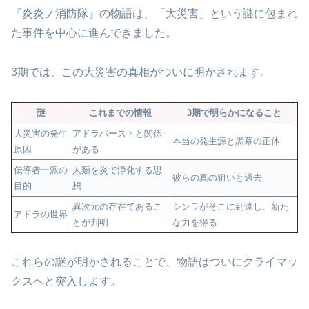
『炎炎ノ消防隊』の物語は、「大災害」という謎に包まれ
た事件を中心に進んできました。
3期では、この大災害の真相がついに明かされます。
謎
これまでの情報
3期で明らかになること
大災害の発生
アドラバーストと関係
本当の発生源と黒幕の正体
原因
がある
伝導者一派の
人類を炎で浄化する思
彼らの真の狙いと過去
目的
想
異次元の存在であるこ
シンラがそこに到達し、新た
アドラの世界
とが判明
な力を得る
これらの謎が明かされることで、物語はついにクライマッ
クスへと突入します。