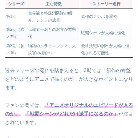
シリーズ
主な特徴
ストーリー進行
世界観と特殊消防隊の紹
第1期
原作のテンポを重視
介、シンラの成長
第2期（弐
伝導者一派との対立が本格
戦闘シーンが大幅に強化
ノ章）
化
第3期（参
物語のクライマックス、大
最終決戦の演出が大幅に強
ノ章）
災害の核心へ
化される可能性
過去シリーズの流れを踏まえると、3期では「原作の終盤
をどのようにアニメで描くのか」が大きなポイントになり
ます。
ファンの間では、
「アニメオリジナルのエピソードが入る
のか」
、
「戦闘シーンがどれだけ派手になるのか」
が注目
されています。