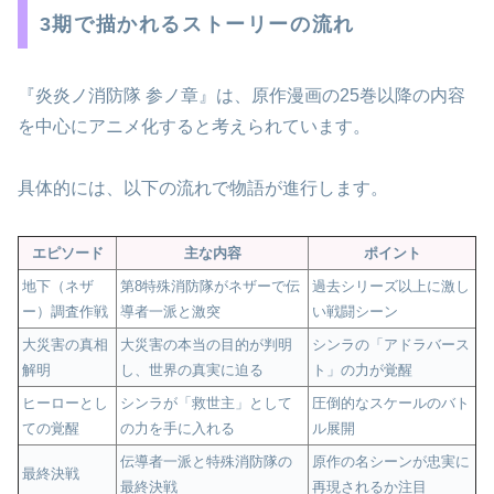
3期で描かれるストーリーの流れ
『炎炎ノ消防隊 参ノ章』は、原作漫画の25巻以降の内容
を中心にアニメ化すると考えられています。
具体的には、以下の流れで物語が進行します。
エピソード
主な内容
ポイント
地下（ネザ
第8特殊消防隊がネザーで伝
過去シリーズ以上に激し
ー）調査作戦
導者一派と激突
い戦闘シーン
大災害の真相
大災害の本当の目的が判明
シンラの「アドラバース
解明
し、世界の真実に迫る
ト」の力が覚醒
ヒーローとし
シンラが「救世主」として
圧倒的なスケールのバト
ての覚醒
の力を手に入れる
ル展開
伝導者一派と特殊消防隊の
原作の名シーンが忠実に
最終決戦
最終決戦
再現されるか注目