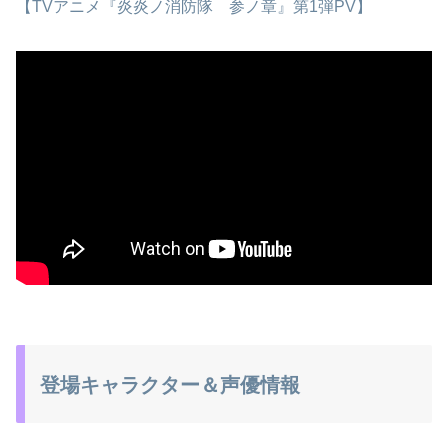
【TVアニメ『炎炎ノ消防隊 参ノ章』第1弾PV】
登場キャラクター＆声優情報