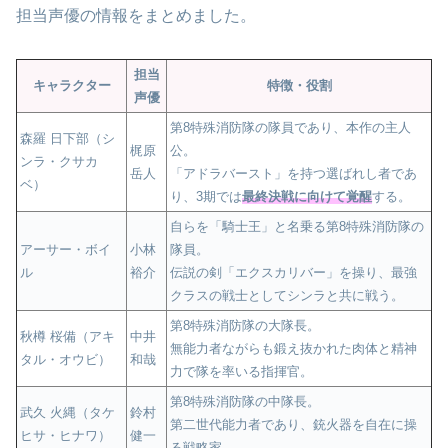
担当声優の情報をまとめました。
担当
キャラクター
特徴・役割
声優
第8特殊消防隊の隊員であり、本作の主人
森羅 日下部（シ
梶原
公。
ンラ・クサカ
岳人
「アドラバースト」を持つ選ばれし者であ
ベ）
り、3期では
最終決戦に向けて覚醒
する。
自らを「騎士王」と名乗る第8特殊消防隊の
アーサー・ボイ
小林
隊員。
ル
裕介
伝説の剣「エクスカリバー」を操り、最強
クラスの戦士としてシンラと共に戦う。
第8特殊消防隊の大隊長。
秋樽 桜備（アキ
中井
無能力者ながらも鍛え抜かれた肉体と精神
タル・オウビ）
和哉
力で隊を率いる指揮官。
第8特殊消防隊の中隊長。
武久 火縄（タケ
鈴村
第二世代能力者であり、銃火器を自在に操
ヒサ・ヒナワ）
健一
る戦略家。