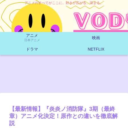
アニメのすべてがここに。好きが広がる、深まる。
アニメ
映画
日本アニメ
ドラマ
NETFLIX
【最新情報】『炎炎ノ消防隊』3期（最終
章）アニメ化決定！原作との違いを徹底解
説