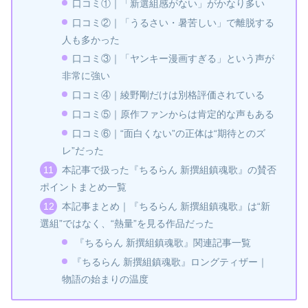
口コミ①｜「新選組感がない」がかなり多い
口コミ②｜「うるさい・暑苦しい」で離脱する
人も多かった
口コミ③｜「ヤンキー漫画すぎる」という声が
非常に強い
口コミ④｜綾野剛だけは別格評価されている
口コミ⑤｜原作ファンからは肯定的な声もある
口コミ⑥｜“面白くない”の正体は“期待とのズ
レ”だった
本記事で扱った『ちるらん 新撰組鎮魂歌』の賛否
ポイントまとめ一覧
本記事まとめ｜『ちるらん 新撰組鎮魂歌』は“新
選組”ではなく、“熱量”を見る作品だった
『ちるらん 新撰組鎮魂歌』関連記事一覧
『ちるらん 新撰組鎮魂歌』ロングティザー｜
物語の始まりの温度