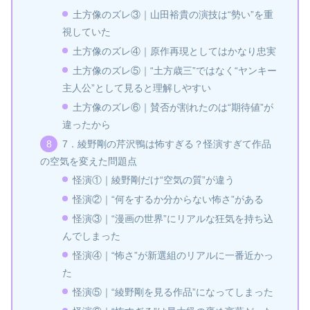
土方像のズレ③｜山田裕貴の演技は“勢い”を重
視していた
土方像のズレ④｜原作再現としてはかなり忠実
土方像のズレ⑤｜“土方歳三”ではなく“ヤンキー
主人公”として見ると理解しやすい
土方像のズレ⑥｜賛否が割れたのは“期待値”が
違ったから
7．綾野剛の芹沢鴨は怖すぎる？怪演すぎて作品
の空気を変えた問題点
怪演①｜綾野剛だけ“空気の質”が違う
怪演②｜“何をするか分からない怖さ”がある
怪演③｜“漫画の世界”にリアルな狂気を持ち込
んでしまった
怪演④｜“怖さ”が新選組のリアルに一番近かっ
た
怪演⑤｜“綾野剛を見る作品”になってしまった