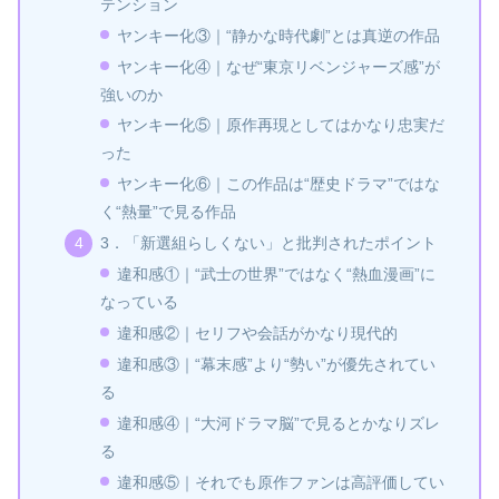
テンション
ヤンキー化③｜“静かな時代劇”とは真逆の作品
ヤンキー化④｜なぜ“東京リベンジャーズ感”が
強いのか
ヤンキー化⑤｜原作再現としてはかなり忠実だ
った
ヤンキー化⑥｜この作品は“歴史ドラマ”ではな
く“熱量”で見る作品
3．「新選組らしくない」と批判されたポイント
違和感①｜“武士の世界”ではなく“熱血漫画”に
なっている
違和感②｜セリフや会話がかなり現代的
違和感③｜“幕末感”より“勢い”が優先されてい
る
違和感④｜“大河ドラマ脳”で見るとかなりズレ
る
違和感⑤｜それでも原作ファンは高評価してい