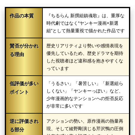
『ちるらん 新撰組鎮魂歌』は、重厚な
作品の本質
時代劇ではなく“ヤンキー漫画×新選
組”として熱量重視で描かれた作品です
歴史リアリティより勢いや感情表現を
賛否が分かれ
優先しているため、歴史ドラマを期待
る理由
した視聴者ほど違和感を抱きやすくな
っています
「うるさい」「暑苦しい」「新選組ら
低評価が多い
しくない」「ヤンキーっぽい」など、
ポイント
少年漫画的なテンションへの拒否反応
が非常に多いです
アクションの勢い、原作漫画の熱量再
逆に評価され
現、そして綾野剛演じる芹沢鴨の圧倒
る部分