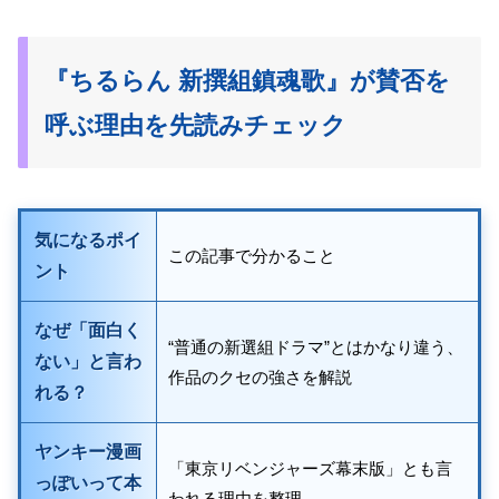
『ちるらん 新撰組鎮魂歌』が賛否を
呼ぶ理由を先読みチェック
気になるポイ
この記事で分かること
ント
なぜ「面白く
“普通の新選組ドラマ”とはかなり違う、
ない」と言わ
作品のクセの強さを解説
れる？
ヤンキー漫画
「東京リベンジャーズ幕末版」とも言
っぽいって本
われる理由を整理