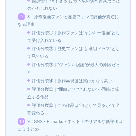
怪演⑥｜“怖すぎる”は最大級の褒め言葉だった
のかもしれない
8．原作漫画ファンと歴史ファンで評価が真逆に
なる理由
評価分裂①｜原作ファンは“ヤンキー漫画”とし
て受け入れている
評価分裂②｜歴史ファンは“新選組ドラマ”とし
て見ている
評価分裂③｜“ジャンル誤認”が最大の原因だっ
た
評価分裂④｜原作再現度は実はかなり高い
評価分裂⑤｜“面白い”と“合わない”が同時に成
立する作品
評価分裂⑥｜この作品は“何として見るか”で全
部変わる
9．SNS・Filmarks・ネット上のリアルな低評価口
コミまとめ