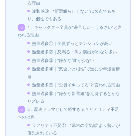
る理由
違和感⑥｜“新選組らしくない”は欠点でもあ
り、個性でもある
4．キャラクター全員が“暑苦しい・うるさい”と言
われる理由
熱量過多①｜全員ずっとテンションが高い
熱量過多②｜怒鳴る・叫ぶ演出がかなり多い
熱量過多③｜“静かな間”が少ない
熱量過多④｜“気合いと根性”で進む少年漫画構
造
熱量過多⑤｜“全員イキってる”と言われる理由
熱量過多⑥｜“静かな新選組”を期待するとかな
りズレる
5．歴史ドラマとして軽すぎる？リアリティ不足
への批判
リアリティ不足①｜“幕末の空気感”より勢いが
優先されている