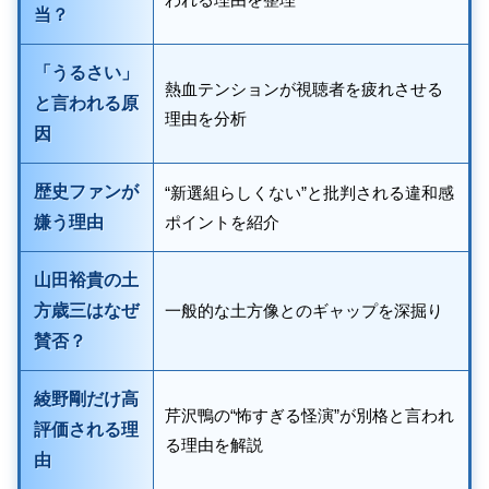
当？
「うるさい」
熱血テンションが視聴者を疲れさせる
と言われる原
理由を分析
因
歴史ファンが
“新選組らしくない”と批判される違和感
嫌う理由
ポイントを紹介
山田裕貴の土
方歳三はなぜ
一般的な土方像とのギャップを深掘り
賛否？
綾野剛だけ高
芹沢鴨の“怖すぎる怪演”が別格と言われ
評価される理
る理由を解説
由