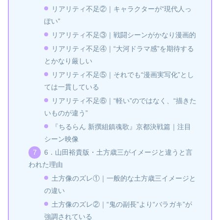
リアリティ不足②｜キャラクターが“現代人っ
ぽい”
リアリティ不足③｜戦闘シーンがかなり漫画的
リアリティ不足④｜“大河ドラマ感”を期待する
とかなり厳しい
リアリティ不足⑤｜それでも“漫画実写化”とし
ては一貫している
リアリティ不足⑥｜“軽い”のではなく、“描きた
いものが違う”
『ちるらん 新撰組鎮魂歌』京都決戦篇｜注目
シーン映像
6．山田裕貴版・土方歳三がイメージと違うと言
われた理由
土方像のズレ①｜一般的な土方歳三イメージと
の違い
土方像のズレ②｜“鬼の副長”より“バラガキ”が
強調されている