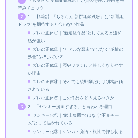
『ちるらん 新撰組鎮魂歌』が賛否を呼ぶ理由を先
読みチェック
1．【結論】『ちるらん 新撰組鎮魂歌』は“新選組
ドラマ”を期待すると合わない作品
ズレの正体①｜“新選組作品”として見ると違和
感が強い
ズレの正体②｜“リアルな幕末”ではなく“感情の
熱量”を描いている
ズレの正体③｜歴史ファンほど厳しくなりやす
い理由
ズレの正体④｜それでも綾野剛だけは別格評価
されている
ズレの正体⑤｜この作品をどう見るべきか
2．「ヤンキー漫画すぎる」と言われる理由
ヤンキー化①｜“武士集団”ではなく“不良チー
ム”として描かれている
ヤンキー化②｜ケンカ・覚悟・根性で押し切る