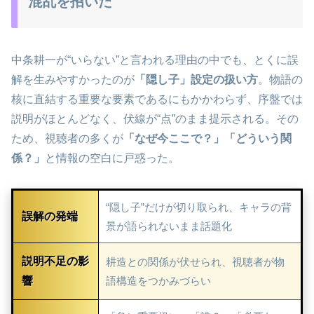
混乱を招いた
中条耕一が“いらない”と言われる理由の中でも、とくに誤
解を生みやすかったのが
「隠し子」設定の扱い方
。物語の
核に直結する重要な要素であるにもかかわらず、序盤では
説明がほとんどなく、伏線が“点”のまま提示される。その
ため、視聴者の多くが
「なぜ今ここで？」「どういう関
係？」
と情報の空白に戸惑った。
“隠し子”だけが切り取られ、キャラの背
誤解の発端
景が語られないまま話題化
説明不足の影
耕造との関係が伏せられ、視聴者が物
響
語構造をつかみづらい