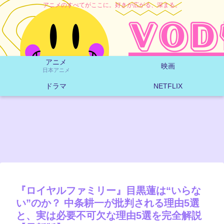
アニメのすべてがここに。好きが広がる、深まる。
アニメ
映画
日本アニメ
ドラマ
NETFLIX
『ロイヤルファミリー』目黒蓮は“いらな
い”のか？ 中条耕一が批判される理由5選
と、実は必要不可欠な理由5選を完全解説