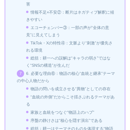
害
情報不足×不安②：断片はネガティブ解釈に傾
きやすい
エコーチェンバー③：一部の声が“全体の意
見”に見えてしまう
TikTok・Xの特性④：文脈より“刺激”が優先さ
れる環境
総括：耕一への誤解は“キャラの弱さ”ではな
く“SNSの構造”が生んだ
6. 必要な理由⑥：物語の核心“血統と継承”テーマ
の中心人物だから
物語の問いを成立させる“異物”としての存在
“血統の外側”だからこそ揺さぶれるテーマがあ
る
家族と血統をつなぐ“物語上のハブ”
序盤の静けさは“核心を隠す演出”である
総括：耕一はテーマそのものを体現する“物語