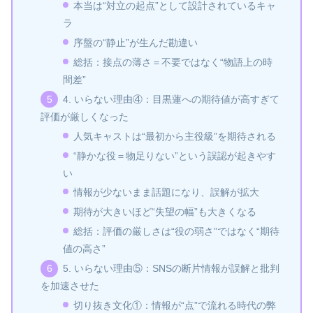
本当は“対立の起点”として設計されているキャ
ラ
序盤の“静止”が生んだ勘違い
総括：接点の薄さ＝不要ではなく“物語上の時
間差”
4. いらない理由④：目黒蓮への期待値が高すぎて
評価が厳しくなった
人気キャストは“最初から主役級”を期待される
“静かな役＝物足りない”という誤認が起きやす
い
情報が少ないまま話題になり、誤解が拡大
期待が大きいほど“失望の幅”も大きくなる
総括：評価の厳しさは“役の弱さ”ではなく“期待
値の高さ”
5. いらない理由⑤：SNSの断片情報が誤解と批判
を加速させた
切り抜き文化①：情報が“点”で流れる時代の弊