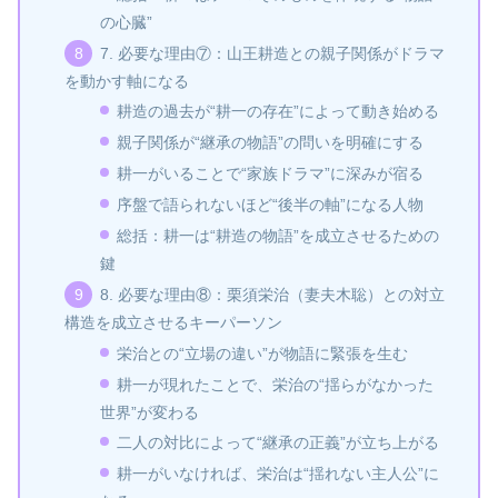
の心臓”
7. 必要な理由⑦：山王耕造との親子関係がドラマ
を動かす軸になる
耕造の過去が“耕一の存在”によって動き始める
親子関係が“継承の物語”の問いを明確にする
耕一がいることで“家族ドラマ”に深みが宿る
序盤で語られないほど“後半の軸”になる人物
総括：耕一は“耕造の物語”を成立させるための
鍵
8. 必要な理由⑧：栗須栄治（妻夫木聡）との対立
構造を成立させるキーパーソン
栄治との“立場の違い”が物語に緊張を生む
耕一が現れたことで、栄治の“揺らがなかった
世界”が変わる
二人の対比によって“継承の正義”が立ち上がる
耕一がいなければ、栄治は“揺れない主人公”に