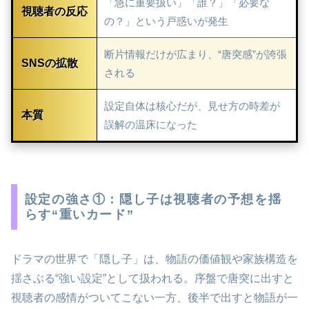
「急に重要扱い」「誰？」「必要な
視聴者の反応
の？」という戸惑いが発生
断片情報だけが広まり、“唐突感”が誇張
SNSの拡散
される
設定自体は核心だが、見せ方の時差が
本質
誤解の温床になった
設定の強さ①：隠し子は視聴者の予想を揺
らす“重いカード”
ドラマの世界で「隠し子」は、物語の価値観や家族構造を
揺さぶる“強い設定”として扱われる。序盤で唐突に出すと
視聴者の感情がついてこない一方、後半で出すと物語が一