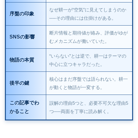
なぜ耕一が“空気”に見えてしまうのか
序盤の印象
──その理由には仕掛けがある。
断片情報と期待値が絡み、評価がゆが
SNSの影響
むメカニズムが働いていた。
“いらない”とは逆で、耕一はテーマの
物語の本質
中心に立つキャラだった。
核心はまだ序盤では語られない。耕一
後半の鍵
が動くと物語が一変する。
この記事でわ
誤解の理由5つと、必要不可欠な理由5
かること
つ──両面を丁寧に読み解く。