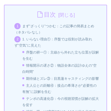
目次
まず“ざっくり”つかむ：この記事の簡易まとめ
（ネタバレなし）
1. いらない理由①：序盤では役割が読み取れ
ず“空気”に見えた
序盤の耕一①：主線から外れた立ち位置が誤解
を生む
情報開示の遅さ②：物語全体の設計ゆえの“空
白時間”
期待値とズレ③：目黒蓮キャスティングの影響
主人公との距離④：接点の希薄さが“必要性の
有無”に誤解を生む
テンポの高速化⑤：今の視聴習慣が誤解の拡大
を促す