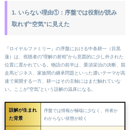
1. いらない理由①：序盤では役割が読み
取れず“空気”に見えた
『ロイヤルファミリー』の序盤における中条耕一（目黒
蓮）は、視聴者の“理解の射程”から意図的に少し外された
位置に置かれている。物語の前半は、栗須栄治の決断、競
走馬ビジネス、家族間の継承問題といった濃いテーマが高
速で展開する一方、耕一はその主軸にはまだ触れていな
い。ここが“空気”という誤解の温床になる。
誤解が生まれ
序盤では情報が極端に少なく、何者か
た背景
わからない状態が続く