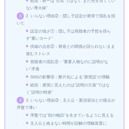
総括：耕一は“空気”ではなく“まだ光を当ててい
ない導火線”
2. いらない理由②：隠し子設定が唐突で混乱を招
いた
設定の強さ①：隠し子は視聴者の予想を揺ら
す“重いカード”
伏線の点在②：耕造との関係が語られないまま
進むストレス
視聴者の混乱③：“重要人物なのに説明がな
い”矛盾
SNSの影響④：断片化による“唐突説”の増幅
総括：唐突に見えたのは“説明の欠落”ではな
く“説明の時差”
3. いらない理由③：主人公・栗須栄治との接点が
序盤で薄い
序盤では“別の物語”を生きているように見える
主人公と絡まない時間が誤解の増幅装置に