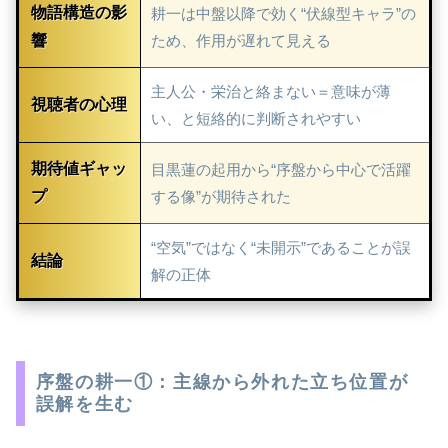
物語構造の影
耕一は中盤以降で効く“伏線型キャラ”の
響
ため、作用が遅れて見える
主人公・栄治と絡まない＝意味が薄
視聴者の心理
い、と短絡的に判断されやすい
期待値ギャッ
目黒蓮の起用から“序盤から中心で活躍
プ
する像”が期待された
“空気”ではなく“未開示”であることが誤
結論
解の正体
序盤の耕一①：主線から外れた立ち位置が
誤解を生む