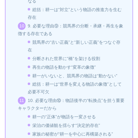
なる
総括：耕一は“対立”という物語の推進力を生む
存在
9. 必要な理由⑨：競馬界の分断・承継・再生を象
徴する存在である
競馬界の“古い正義”と“新しい正義”をつなぐ存
在
分断された世界に“橋”を架ける役割
再生の物語を動かす“変革の象徴”
耕一がいないと、競馬界の物語は“動かない”
総括：耕一は“世界を変える物語の象徴”として
必要不可欠
10. 必要な理由⑩：物語後半の“転換点”を担う重要
キャラクターだから
耕一の“正体”が物語を一変させる
栄治の価値観を揺らす“決定的存在”
家族の秘密が“耕一を中心に再構築される”