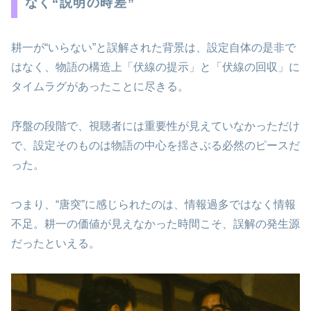
なく“説明の時差”
耕一が“いらない”と誤解された背景は、設定自体の是非で
はなく、物語の構造上「伏線の提示」と「伏線の回収」に
タイムラグがあったことに尽きる。
序盤の段階で、視聴者には重要性が見えていなかっただけ
で、設定そのものは物語の中心を揺さぶる必然のピースだ
った。
つまり、“唐突”に感じられたのは、情報過多ではなく情報
不足。耕一の価値が見えなかった時間こそ、誤解の発生源
だったといえる。