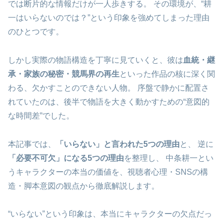
では断片的な情報だけが一人歩きする。 その環境が、“耕
一はいらないのでは？”という印象を強めてしまった理由
のひとつです。
しかし実際の物語構造を丁寧に見ていくと、彼は
血統・継
承・家族の秘密・競馬界の再生
といった作品の核に深く関
わる、欠かすことのできない人物。 序盤で静かに配置さ
れていたのは、後半で物語を大きく動かすための“意図的
な時間差”でした。
本記事では、
「いらない」と言われた5つの理由
と、 逆に
「必要不可欠」になる5つの理由
を整理し、 中条耕一とい
うキャラクターの本当の価値を、視聴者心理・SNSの構
造・脚本意図の観点から徹底解説します。
“いらない”という印象は、本当にキャラクターの欠点だっ