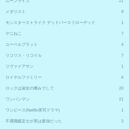
ムーンライズ
21
メダリスト
9
モンスターストライク デッドバースリローデッド
1
ヤニねこ
7
ユーベルブラット
4
リコリス・リコイル
7
リヴァイアサン
1
ロイヤルファミリー
6
ロックは淑女の嗜みでして
20
ワンパンマン
21
ワンピース(Netflix実写ドラマ)
1
不遇職鑑定士が実は最強だった
3