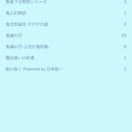
青春ブタ野郎シリーズ
3
鬼人幻燈抄
1
鬼太郎誕生 ゲゲゲの謎
2
鬼滅の刃
23
鬼滅の刃-上弦の鬼特集-
8
魔法使いの約束
1
龍が如く Powered by 日本統一
2