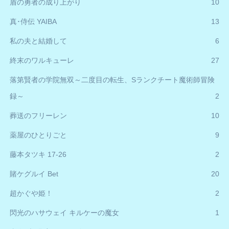
盾の勇者の成り上がり
10
真･侍伝 YAIBA
13
私の夫と結婚して
6
終末のワルキューレ
27
落第賢者の学院無双～二度目の転生、Sランクチート魔術師冒険
録～
2
葬送のフリーレン
10
薬屋のひとりごと
9
藤本タツキ 17-26
2
賭ケグルイ Bet
20
超かぐや姫！
2
閃光のハサウェイ キルケーの魔女
1