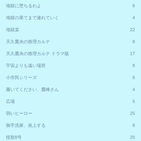
地獄に堕ちるわよ
6
地獄の果てまで連れていく
4
地獄楽
22
天久鷹央の推理カルテ
8
天久鷹央の推理カルテ ドラマ版
17
宇宙よりも遠い場所
8
小市民シリーズ
6
履いてください、鷹峰さん
4
広場
5
弱いヒーロー
25
御手洗家、炎上する
8
怪獣8号
20