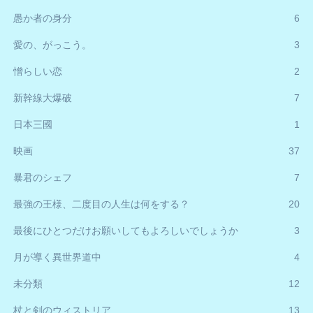
愚か者の身分
6
愛の、がっこう。
3
憎らしい恋
2
新幹線大爆破
7
日本三國
1
映画
37
暴君のシェフ
7
最強の王様、二度目の人生は何をする？
20
最後にひとつだけお願いしてもよろしいでしょうか
3
月が導く異世界道中
4
未分類
12
杖と剣のウィストリア
13