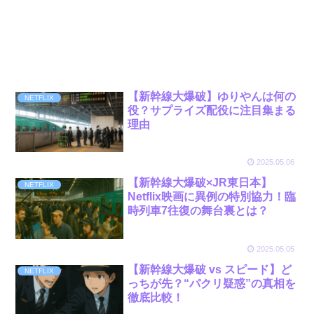
【新幹線大爆破】ゆりやんは何の
NETFLIX
役？サプライズ配役に注目集まる
理由
2025.05.06
【新幹線大爆破×JR東日本】
NETFLIX
Netflix映画に異例の特別協力！臨
時列車7往復の舞台裏とは？
2025.05.05
【新幹線大爆破 vs スピード】ど
NETFLIX
っちが先？“パクリ疑惑”の真相を
徹底比較！