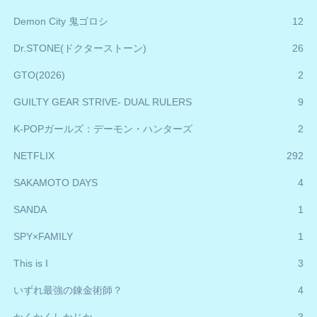
Demon City 鬼ゴロシ
12
Dr.STONE(ドクターストーン)
26
GTO(2026)
2
GUILTY GEAR STRIVE- DUAL RULERS
9
K-POPガールズ：デーモン・ハンターズ
2
NETFLIX
292
SAKAMOTO DAYS
4
SANDA
1
SPY×FAMILY
1
This is I
3
いずれ最強の錬金術師？
4
かくかくしかじか
3