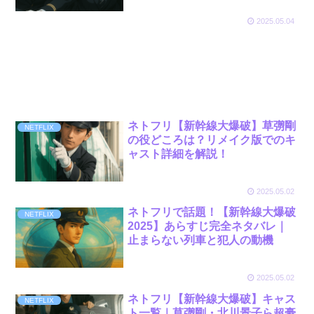
2025.05.04
ネトフリ【新幹線大爆破】草彅剛
NETFLIX
の役どころは？リメイク版でのキ
ャスト詳細を解説！
2025.05.02
ネトフリで話題！【新幹線大爆破
NETFLIX
2025】あらすじ完全ネタバレ｜
止まらない列車と犯人の動機
2025.05.02
ネトフリ【新幹線大爆破】キャス
NETFLIX
ト一覧｜草彅剛・北川景子ら超豪