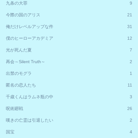
九条の大罪
9
今際の国のアリス
21
俺だけレベルアップな件
31
僕のヒーローアカデミア
12
光が死んだ夏
7
再会～Silent Truth～
2
出禁のモグラ
1
匿名の恋人たち
11
千歳くんはラムネ瓶の中
3
呪術廻戦
26
嘆きの亡霊は引退したい
2
国宝
4