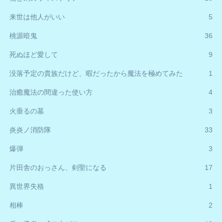
来世は他人がいい
5
桃源暗鬼
36
死ぬほど愛して
9
没落予定の貴族だけど、暇だったから魔法を極めてみた
1
治癒魔法の間違った使い方
4
火垂るの墓
3
炎炎ノ消防隊
33
爆弾
3
片田舎のおっさん、剣聖になる
17
異世界失格
1
相棒
2