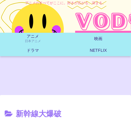
アニメのすべてがここに。好きが広がる、深まる。
アニメ
映画
日本アニメ
ドラマ
NETFLIX
新幹線大爆破