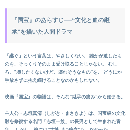
『国宝』のあらすじ──“文化と血の継
承”を描いた人間ドラマ
「継ぐ」という言葉は、やさしくない。
誰かが遺したも
のを、そっくりそのまま受け取ることじゃない。 むし
ろ、“壊したくないけど、壊れそうなもの”を、 どうにか
手放さずに抱え続けることなのかもしれない。
映画『国宝』の物語は、そんな“継承の痛み”から始まる。
主人公・
志垣真清（しがき・まさきよ）
は、国宝級の文化
財を修復する名門「志垣一族」の長男として生まれた青
年。 しかし、彼には
“才能”も“信念”も、なかった
。