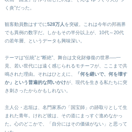
く炎”だった。
観客動員数はすでに
528万人
を突破。これは今年の邦画界
でも異例の数字だ。しかもその半分以上が、10代～20代
の若年層、というデータも興味深い。
テーマは“伝統”と“断絶”、舞台は文化財修復の世界──一
見、若い世代には遠く感じられるモチーフが、ここまで共
鳴された理由。それはひとえに、
「何を継いで、何を壊す
か」という普遍的な問いかけ
が、現代を生きる私たちに突
き刺さったからかもしれない。
主人公・志垣は、名門家系の「国宝師」の跡取りとして生
まれた青年。けれど彼は、その道にまっすぐ進めなかっ
た。心のどこかで、「自分にはその価値がない」と思って