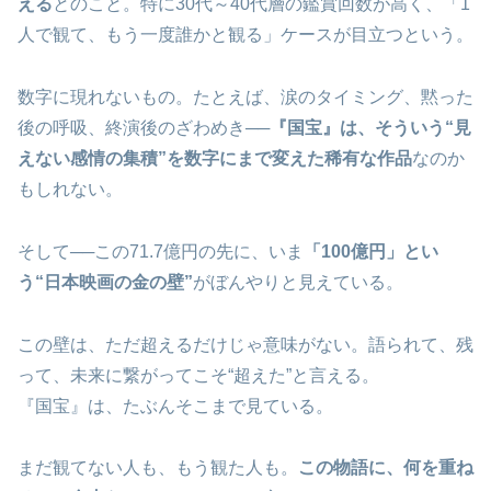
える
とのこと。特に30代～40代層の鑑賞回数が高く、「1
人で観て、もう一度誰かと観る」ケースが目立つという。
数字に現れないもの。たとえば、涙のタイミング、黙った
後の呼吸、終演後のざわめき──
『国宝』は、そういう“見
えない感情の集積”を数字にまで変えた稀有な作品
なのか
もしれない。
そして──この71.7億円の先に、いま
「100億円」とい
う“日本映画の金の壁”
がぼんやりと見えている。
この壁は、ただ超えるだけじゃ意味がない。語られて、残
って、未来に繋がってこそ“超えた”と言える。
『国宝』は、たぶんそこまで見ている。
まだ観てない人も、もう観た人も。
この物語に、何を重ね