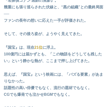
『名探偵コナン 黒鉄の魚影』。
幾重にも張り巡らされた伏線と、“黒の組織”との最終局面
──
ファンの長年の想いに応えた一手
が評価された。
そして、その後ろ姿が、ようやく見えてきた。
『国宝』は、現在
21位
に浮上。
100億円には届かずとも、
「この物語をどうしても残した
い」
という静かな熱が、ここまで押し上げてきた。
思えば、『国宝』という映画には、
「バズる要素」があま
りなかった。
話題性の高い俳優でもなく、流行の題材でもなく。
CGでも爆発でも泣かせBGMでもなく。