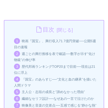
目次
映画『国宝』、興行収入71.7億円突破──公開5週
目の速報
週ごとの興行推移を表で確認──数字が示す“化け
物級”の伸び率
歴代邦画ランキングTOP20まで目前──現在は21
位に浮上
『国宝』のあらすじ──“文化と血の継承”を描いた
人間ドラマ
主人公・志垣の成長と“諦めなかった理由”
繊細なセリフ設計──なぜあの一言で泣けたのか
映像美と音楽の交差点──五感で感じる“静かな熱”