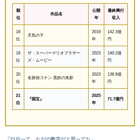
順
公開
最終興行
作品名
位
年
収入
18
2019
142.3億
天気の子
位
年
円
19
ザ・スーパーマリオブラザー
2023
140.2億
位
ズ・ムービー
年
円
20
2023
138.8億
名探偵コナン 黒鉄の魚影
位
年
円
21
2025
『国宝』
71.7億円
位
年
「21位って、ただの数字だと思ってた」