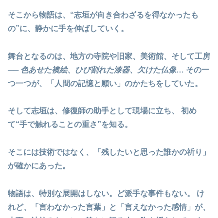
そこから物語は、“志垣が向き合わざるを得なかったも
の”に、静かに手を伸ばしていく。
舞台となるのは、地方の寺院や旧家、美術館、そして工房
──
色あせた襖絵
、
ひび割れた漆器
、
欠けた仏像
… その一
つ一つが、
「人間の記憶と願い」のかたち
をしていた。
そして志垣は、修復師の助手として現場に立ち、 初め
て“手で触れることの重さ”を知る。
そこには技術ではなく、
「残したいと思った誰かの祈り」
が確かにあった。
物語は、特別な展開はしない。ど派手な事件もない。 け
れど、
「言わなかった言葉」と「言えなかった感情」
が、