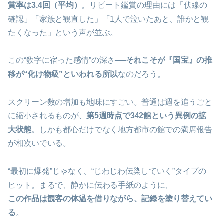
賞率は3.4回（平均）
。リピート鑑賞の理由には「伏線の
確認」「家族と観直した」「1人で泣いたあと、誰かと観
たくなった」という声が並ぶ。
この“数字に宿った感情”の深さ──
それこそが『国宝』の推
移が“化け物級”といわれる所以
なのだろう。
スクリーン数の増加も地味にすごい。普通は週を追うごと
に縮小されるものが、
第5週時点で342館という異例の拡
大状態
。しかも都心だけでなく地方都市の館での満席報告
が相次いでいる。
“最初に爆発”じゃなく、“じわじわ伝染していく”タイプの
ヒット。まるで、静かに伝わる手紙のように、
この作品は観客の体温を借りながら、記録を塗り替えてい
る
。