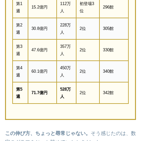
第1
112万
初登場3
15.2億円
296館
週
人
位
第2
228万
30.8億円
2位
305館
週
人
第3
357万
47.6億円
2位
330館
週
人
第4
450万
60.1億円
2位
340館
週
人
第5
528万
71.7億円
2位
342館
週
人
この伸び方、ちょっと尋常じゃない。
そう感じたのは、数