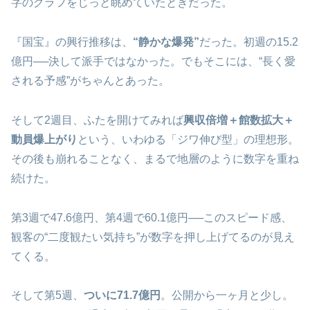
字のグラフをじっと眺めていたときだった。
『国宝』の興行推移は、
“静かな爆発”
だった。初週の15.2
億円──決して派手ではなかった。でもそこには、“長く愛
される予感”がちゃんとあった。
そして2週目、ふたを開けてみれば
興収倍増＋館数拡大＋
動員爆上がり
という、いわゆる「ジワ伸び型」の理想形。
その後も崩れることなく、まるで地層のように数字を重ね
続けた。
第3週で47.6億円、第4週で60.1億円──このスピード感、
観客の“二度観たい気持ち”が数字を押し上げてるのが見え
てくる。
そして第5週、
ついに71.7億円
。公開から一ヶ月と少し。