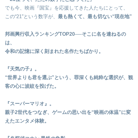
でも今、映画『国宝』を応援してきた人たちにとって、
この“21”という数字が、
最も熱くて、最も切ない“現在地”
邦画興行収入ランキングTOP20──そこに名を連ねるの
は、
令和の記憶に深く刻まれた名作たちばかり。
『天気の子』。
“世界よりも君を選ぶ”という、
罪深くも純粋な選択
が、観
客の心に波紋を投げた。
『スーパーマリオ』。
親子2世代をつなぎ、
ゲームの思い出を“映画の体温”に変
えた
エンタメ体験。