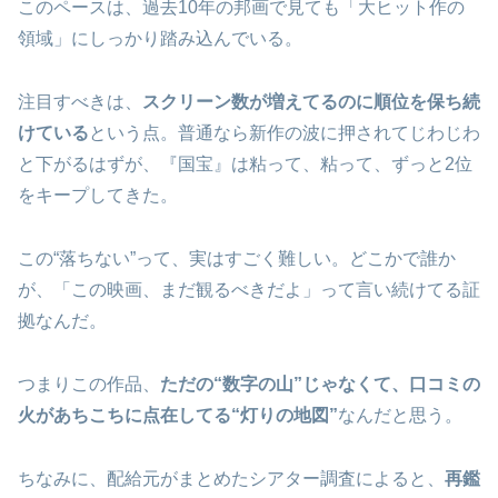
このペースは、過去10年の邦画で見ても「大ヒット作の
領域」にしっかり踏み込んでいる。
注目すべきは、
スクリーン数が増えてるのに順位を保ち続
けている
という点。普通なら新作の波に押されてじわじわ
と下がるはずが、『国宝』は粘って、粘って、ずっと2位
をキープしてきた。
この“落ちない”って、実はすごく難しい。どこかで誰か
が、「この映画、まだ観るべきだよ」って言い続けてる証
拠なんだ。
つまりこの作品、
ただの“数字の山”じゃなくて、口コミの
火があちこちに点在してる“灯りの地図”
なんだと思う。
ちなみに、配給元がまとめたシアター調査によると、
再鑑