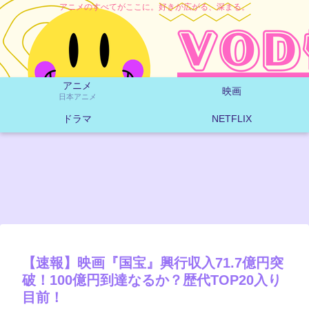
アニメのすべてがここに。好きが広がる、深まる。
アニメ
映画
日本アニメ
ドラマ
NETFLIX
【速報】映画『国宝』興行収入71.7億円突
破！100億円到達なるか？歴代TOP20入り
目前！