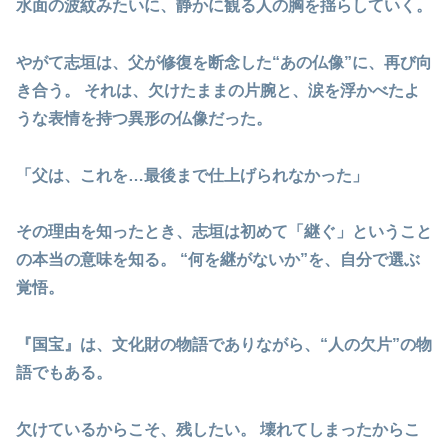
水面の波紋みたいに、静かに観る人の胸を揺らしていく。
やがて志垣は、父が修復を断念した“あの仏像”に、再び向
き合う。 それは、欠けたままの片腕と、
涙を浮かべたよ
うな表情
を持つ異形の仏像だった。
「父は、これを…最後まで仕上げられなかった」
その理由を知ったとき、志垣は初めて「継ぐ」ということ
の本当の意味を知る。
“何を継がないか”を、自分で選ぶ
覚悟。
『国宝』は、
文化財の物語でありながら、“人の欠片”の物
語
でもある。
欠けているからこそ、残したい。 壊れてしまったからこ