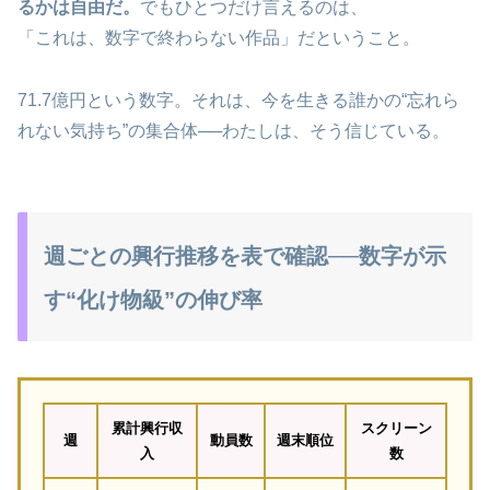
るかは自由だ。
でもひとつだけ言えるのは、
「これは、数字で終わらない作品」だということ。
71.7億円という数字。それは、今を生きる誰かの“忘れら
れない気持ち”の集合体──わたしは、そう信じている。
週ごとの興行推移を表で確認──数字が示
す“化け物級”の伸び率
累計興行収
スクリーン
週
動員数
週末順位
入
数