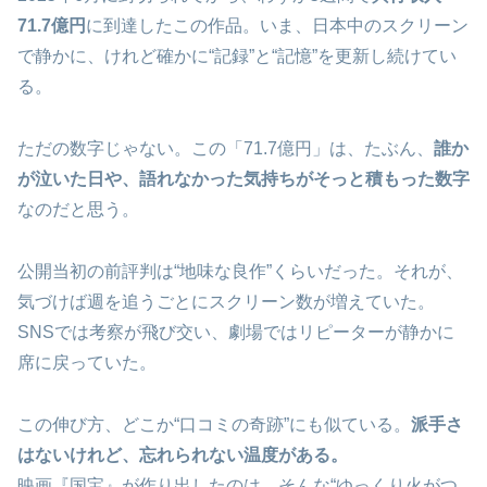
71.7億円
に到達したこの作品。いま、日本中のスクリーン
で静かに、けれど確かに“記録”と“記憶”を更新し続けてい
る。
ただの数字じゃない。この「71.7億円」は、たぶん、
誰か
が泣いた日や、語れなかった気持ちがそっと積もった数字
なのだと思う。
公開当初の前評判は“地味な良作”くらいだった。それが、
気づけば週を追うごとにスクリーン数が増えていた。
SNSでは考察が飛び交い、劇場ではリピーターが静かに
席に戻っていた。
この伸び方、どこか“口コミの奇跡”にも似ている。
派手さ
はないけれど、忘れられない温度がある。
映画『国宝』が作り出したのは、そんな“ゆっくり火がつ