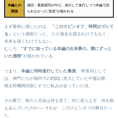
本編との
補完・裏面描写が中心、並行して進行しつつ本編で語
関係
られなかった“真意”が描かれる
まず最初に感じたのは、
「このスピンオフ、時間がズレて
る」
という感覚だった。 ただ過去を掘るわけでもなく、
未来を描くわけでもない。
むしろ、
“すでに知っている本編の出来事の、隣にずっと
いた感情”
が描かれている。
つまり、
本編と同時進行していた裏側
。 時系列として
は、神門たちが都内での戦闘に突入していた中盤以降、
桃太郎機関内部にすでに軋みが走っていた頃。
その裏で、桜介と月詠は何を見て、何に逆らえず、何を抱
え込んでいたのか── それが、このスピンオフの舞台だっ
た。