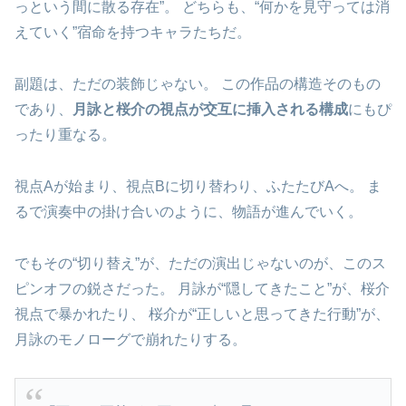
っという間に散る存在”。 どちらも、“何かを見守っては消
えていく”宿命を持つキャラたちだ。
副題は、ただの装飾じゃない。 この作品の構造そのもの
であり、
月詠と桜介の視点が交互に挿入される構成
にもぴ
ったり重なる。
視点Aが始まり、視点Bに切り替わり、ふたたびAへ。 ま
るで演奏中の掛け合いのように、物語が進んでいく。
でもその“切り替え”が、ただの演出じゃないのが、このス
ピンオフの鋭さだった。 月詠が“隠してきたこと”が、桜介
視点で暴かれたり、 桜介が“正しいと思ってきた行動”が、
月詠のモノローグで崩れたりする。