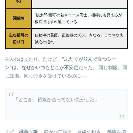
ラ2
“桃太郎機関”の若きエース同士、相棒にも見えるが
関係性
根底ではすれ違っている
主な描写の
任務中の葛藤、正義観のズレ、内なるトラウマや忠
切り口
誠心の揺れ
主人公はふたり。だけど、
“ふたりが並んで立つシー
ン”は、なぜかいつもどこか不安定
だった。 同じ制服、同
じ立場、同じ命令を受けているのに──
「どこか、視線が合ってない気がした」
まず、
桃華月詠
。 静かな口調と、目線の鋭さ。 感情を抑