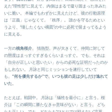
えた“理性型”に見えて、内側はまるで凝り固まった氷みた
いに脆い。 本編でもわずかに見えたけど、彼の行動原理
は「正義」じゃなくて、「秩序」。 誰かを守るためとい
うより、“壊したくない構図”の中に必死で留まってるよう
に見える。
一方の
桃角桜介
。 情熱型。声が大きくて、仲間に対して
の態度はまっすぐすぎるくらいまっすぐ。 でも、それは
「自分が正しいと思いたい」からの必死な証明だったのか
もしれない。 月詠と同じミッションを遂行していて
も、
“何を優先するか”で、いつも彼の足は少しだけ逸れて
いた
。
たとえば、戦闘中。 月詠は「犠牲を最小に」と言う。桜
介は「この瞬間に勝たなきゃ意味がない」と言う。 どち
らも正しい。でも、どちらも“ひとりでは戦えない”言葉。