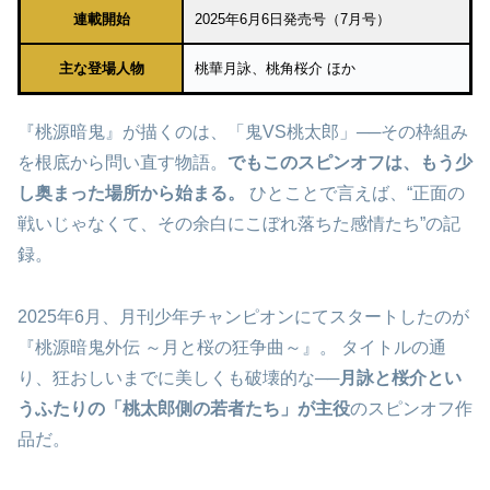
連載開始
2025年6月6日発売号（7月号）
主な登場人物
桃華月詠、桃角桜介 ほか
『桃源暗鬼』が描くのは、「鬼VS桃太郎」──その枠組み
を根底から問い直す物語。
でもこのスピンオフは、もう少
し奥まった場所から始まる。
ひとことで言えば、“正面の
戦いじゃなくて、その余白にこぼれ落ちた感情たち”の記
録。
2025年6月、月刊少年チャンピオンにてスタートしたのが
『桃源暗鬼外伝 ～月と桜の狂争曲～』。 タイトルの通
り、狂おしいまでに美しくも破壊的な──
月詠と桜介とい
うふたりの「桃太郎側の若者たち」が主役
のスピンオフ作
品だ。