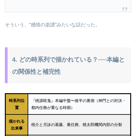
そういう、“感情の楽譜”みたいな話だった。
4. どの時系列で描かれている？──本編と
の関係性と補完性
時系列位
『桃源暗鬼』本編中盤〜後半の裏側（神門との対決・
置
都内任務が重なる時期）
描かれる
桜介と月詠の葛藤、裏任務、桃太郎機関内部の分裂
出来事