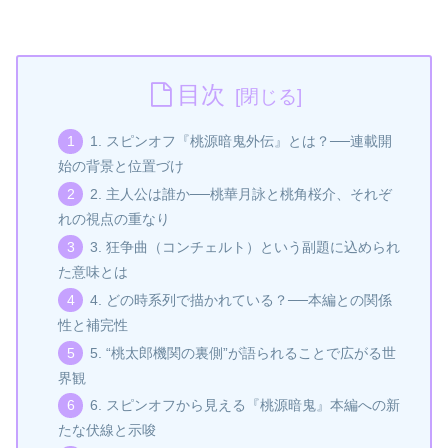
目次
1. スピンオフ『桃源暗鬼外伝』とは？──連載開
始の背景と位置づけ
2. 主人公は誰か──桃華月詠と桃角桜介、それぞ
れの視点の重なり
3. 狂争曲（コンチェルト）という副題に込められ
た意味とは
4. どの時系列で描かれている？──本編との関係
性と補完性
5. “桃太郎機関の裏側”が語られることで広がる世
界観
6. スピンオフから見える『桃源暗鬼』本編への新
たな伏線と示唆