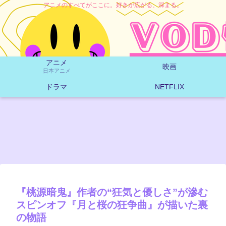
アニメのすべてがここに。好きが広がる、深まる。
アニメ
映画
日本アニメ
ドラマ
NETFLIX
『桃源暗鬼』作者の“狂気と優しさ”が滲む
スピンオフ『月と桜の狂争曲』が描いた裏
の物語