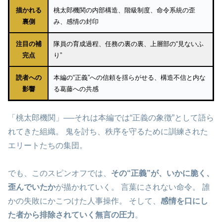
描かれる
桃太郎機関の内部構造、階級制度、命令系統の歪
裏側
み、感情の封印
注目の補
隊員の育成過程、任務の裏の裏、上層部の“見ないふ
完点
り”
読者への
本編の“正義”への信頼を揺らがせる、構造不信と内な
影響
る葛藤への共感
「桃太郎機関」──それは本編では“正義の象徴”として語ら
れてきた組織。 鬼を討ち、秩序を守るために訓練された
エリートたちの集団。
でも、このスピンオフでは、
その“正義”が、いかに脆く、
歪んでいたか
が描かれていく。 言葉にされない命令。 誰
かの失敗にかこつけた人事操作。 そして、
感情を口にし
た者から排除されていく無言の圧力
。