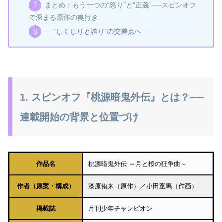
まとめ：もう一つの“怒り”と“正義”──スピンオフ
で深まる原作の奥行き
— “しくじりと誇り”の交差点へ —
1. スピンオフ『桃源暗鬼外伝』とは？──
連載開始の背景と位置づけ
作品名
桃源暗鬼外伝 ～月と桜の狂争曲～
作者（原案・構成）
漆原侑来（原作）／小田童馬（作画）
掲載誌
月刊少年チャンピオン