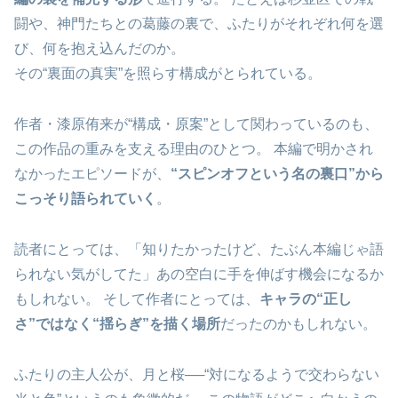
闘や、神門たちとの葛藤の裏で、ふたりがそれぞれ何を選
び、何を抱え込んだのか。
その“裏面の真実”を照らす構成がとられている。
作者・漆原侑来が“構成・原案”として関わっているのも、
この作品の重みを支える理由のひとつ。 本編で明かされ
なかったエピソードが、
“スピンオフという名の裏口”から
こっそり語られていく
。
読者にとっては、「知りたかったけど、たぶん本編じゃ語
られない気がしてた」あの空白に手を伸ばす機会になるか
もしれない。 そして作者にとっては、
キャラの“正し
さ”ではなく“揺らぎ”を描く場所
だったのかもしれない。
ふたりの主人公が、月と桜──“対になるようで交わらない