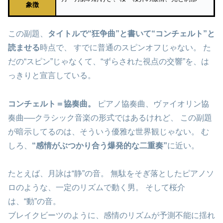
象徴
この副題、
タイトルで“狂争曲”と書いて“コンチェルト”と
読ませる
時点で、 すでに普通のスピンオフじゃない。 た
だの“スピン”じゃなくて、“ずらされた視点の交響”を、は
っきりと宣言している。
コンチェルト＝協奏曲。
ピアノ協奏曲、ヴァイオリン協
奏曲──クラシック音楽の形式ではあるけれど、 この副題
が暗示してるのは、そういう優雅な世界観じゃない。 む
しろ、
“感情がぶつかり合う爆発的な二重奏”
に近い。
たとえば、月詠は“静”の音。 無駄をそぎ落としたピアノソ
ロのような、一定のリズムで動く男。 そして桜介
は、“動”の音。
ブレイクビーツのように、感情のリズムが予測不能に揺れ