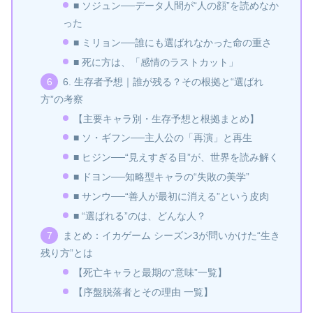
■ ソジュン──データ人間が“人の顔”を読めなか
った
■ ミリョン──誰にも選ばれなかった命の重さ
■ 死に方は、「感情のラストカット」
6. 生存者予想｜誰が残る？その根拠と“選ばれ
方”の考察
【主要キャラ別・生存予想と根拠まとめ】
■ ソ・ギフン──主人公の「再演」と再生
■ ヒジン──“見えすぎる目”が、世界を読み解く
■ ドヨン──知略型キャラの“失敗の美学”
■ サンウ──“善人が最初に消える”という皮肉
■ “選ばれる”のは、どんな人？
まとめ：イカゲーム シーズン3が問いかけた“生き
残り方”とは
【死亡キャラと最期の“意味”一覧】
【序盤脱落者とその理由 一覧】