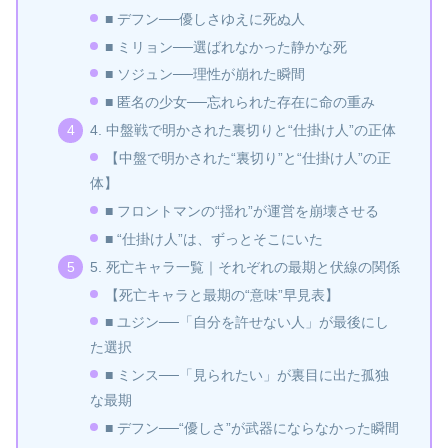
■ デフン──優しさゆえに死ぬ人
■ ミリョン──選ばれなかった静かな死
■ ソジュン──理性が崩れた瞬間
■ 匿名の少女──忘れられた存在に命の重み
4. 中盤戦で明かされた裏切りと“仕掛け人”の正体
【中盤で明かされた“裏切り”と“仕掛け人”の正
体】
■ フロントマンの“揺れ”が運営を崩壊させる
■ “仕掛け人”は、ずっとそこにいた
5. 死亡キャラ一覧｜それぞれの最期と伏線の関係
【死亡キャラと最期の“意味”早見表】
■ ユジン──「自分を許せない人」が最後にし
た選択
■ ミンス──「見られたい」が裏目に出た孤独
な最期
■ デフン──“優しさ”が武器にならなかった瞬間