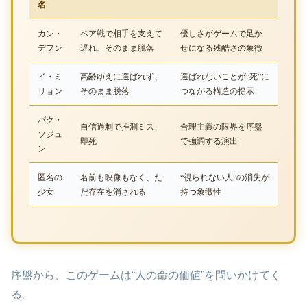
名
カン・
ペア戦で相手を支えて
優しさがゲームで足か
デフン
遅れ、そのまま脱落
せになる残酷さの象徴
イ・ミ
高齢ゆえに選ばれず、
選ばれないことが“死”に
リョン
そのまま脱落
つながる構造の提示
パク・
自信過剰で推測ミス、
合理主義の限界を序盤
ソジュ
即死
で強調する演出
ン
匿名の
名前も映像もなく、た
“視られない人”の消失が
少女
だ存在を消される
持つ象徴性
序盤から、このゲームは“人の命の価値”を問いかけてく
る。