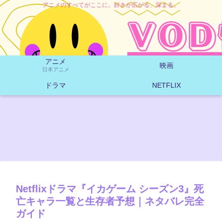
アニメのすべてがここに。好きが広がる、深まる。
アニメ
映画
日本アニメ
ドラマ
NETFLIX
Netflixドラマ『イカゲーム シーズン3』死
亡キャラ一覧と生存者予想｜ネタバレ完全
ガイド