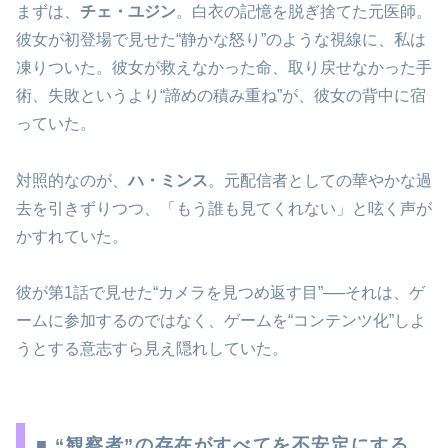
まずは、
チェ・ユジン
。白衣の記憶を脱ぎ捨てた元医師。
彼女が初登場で見せた“静かな怒り”のような視線に、私は
凍りついた。彼女が救えなかった命、取り戻せなかった手
術、失敗というより“諦めの積み重ね”が、彼女の背中に宿
っていた。
対照的なのが、
ハ・ミンス
。元配信者としての華やかな過
去を引きずりつつ、「もう誰も見てくれない」と呟く声が
かすれていた。
彼が第1話で見せた“カメラを見つめ返す目”──それは、ゲ
ームに参加するのではなく、ゲームを“コンテンツ化”しよ
うとする意志すら見え隠れしていた。
■ “観察者”の存在がすべてを不安定にする