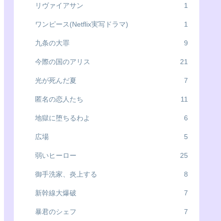
リヴァイアサン
1
ワンピース(Netflix実写ドラマ)
1
九条の大罪
9
今際の国のアリス
21
光が死んだ夏
7
匿名の恋人たち
11
地獄に堕ちるわよ
6
広場
5
弱いヒーロー
25
御手洗家、炎上する
8
新幹線大爆破
7
暴君のシェフ
7