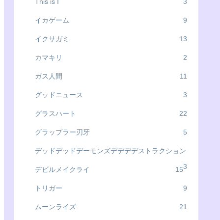
This is I
3
イカゲーム
9
イクサガミ
13
カマキリ
2
ガス人間
11
グッドニュース
3
グラスハート
22
グラップラー刃牙
5
デッドデッドデーモンズデデデデストラクション
3
デビルメイクライ
15
トリガー
9
ムーンライズ
21