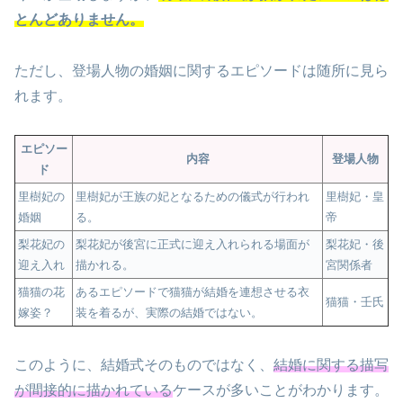
とんどありません。
ただし、登場人物の婚姻に関するエピソードは随所に見ら
れます。
エピソー
内容
登場人物
ド
里樹妃の
里樹妃が王族の妃となるための儀式が行われ
里樹妃・皇
婚姻
る。
帝
梨花妃の
梨花妃が後宮に正式に迎え入れられる場面が
梨花妃・後
迎え入れ
描かれる。
宮関係者
猫猫の花
あるエピソードで猫猫が結婚を連想させる衣
猫猫・壬氏
嫁姿？
装を着るが、実際の結婚ではない。
このように、結婚式そのものではなく、
結婚に関する描写
が間接的に描かれている
ケースが多いことがわかります。