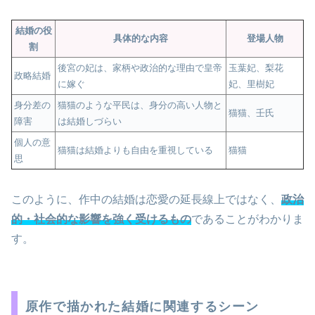
結婚の役
具体的な内容
登場人物
割
後宮の妃は、家柄や政治的な理由で皇帝
玉葉妃、梨花
政略結婚
に嫁ぐ
妃、里樹妃
身分差の
猫猫のような平民は、身分の高い人物と
猫猫、壬氏
障害
は結婚しづらい
個人の意
猫猫は結婚よりも自由を重視している
猫猫
思
このように、作中の結婚は恋愛の延長線上ではなく、
政治
的・社会的な影響を強く受けるもの
であることがわかりま
す。
原作で描かれた結婚に関連するシーン