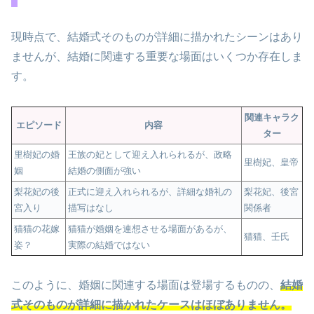
現時点で、結婚式そのものが詳細に描かれたシーンはあり
ませんが、結婚に関連する重要な場面はいくつか存在しま
す。
関連キャラク
エピソード
内容
ター
里樹妃の婚
王族の妃として迎え入れられるが、政略
里樹妃、皇帝
姻
結婚の側面が強い
梨花妃の後
正式に迎え入れられるが、詳細な婚礼の
梨花妃、後宮
宮入り
描写はなし
関係者
猫猫の花嫁
猫猫が婚姻を連想させる場面があるが、
猫猫、壬氏
姿？
実際の結婚ではない
このように、婚姻に関連する場面は登場するものの、
結婚
式そのものが詳細に描かれたケースはほぼありません。