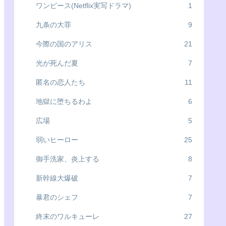
ワンピース(Netflix実写ドラマ)
1
九条の大罪
9
今際の国のアリス
21
光が死んだ夏
7
匿名の恋人たち
11
地獄に堕ちるわよ
6
広場
5
弱いヒーロー
25
御手洗家、炎上する
8
新幹線大爆破
7
暴君のシェフ
7
終末のワルキューレ
27