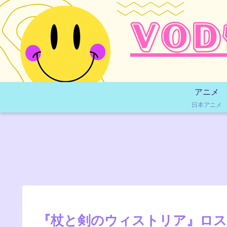
アニメ
日本アニメ
『杖と剣のウィストリア』ロス