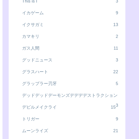
This is I
3
イカゲーム
9
イクサガミ
13
カマキリ
2
ガス人間
11
グッドニュース
3
グラスハート
22
グラップラー刃牙
5
デッドデッドデーモンズデデデデストラクション
3
デビルメイクライ
15
トリガー
9
ムーンライズ
21