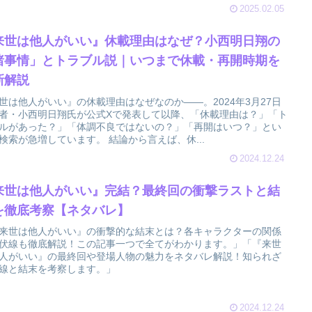
2025.02.05
来世は他人がいい』休載理由はなぜ？小西明日翔の
諸事情」とトラブル説｜いつまで休載・再開時期を
新解説
世は他人がいい』の休載理由はなぜなのか――。2024年3月27日
者・小西明日翔氏が公式Xで発表して以降、「休載理由は？」「ト
ルがあった？」「体調不良ではないの？」「再開はいつ？」とい
検索が急増しています。 結論から言えば、休...
2024.12.24
来世は他人がいい』完結？最終回の衝撃ラストと結
を徹底考察【ネタバレ】
来世は他人がいい』の衝撃的な結末とは？各キャラクターの関係
伏線も徹底解説！この記事一つで全てがわかります。」「『来世
人がいい』の最終回や登場人物の魅力をネタバレ解説！知られざ
線と結末を考察します。」
2024.12.24