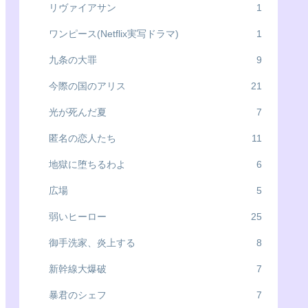
リヴァイアサン
1
ワンピース(Netflix実写ドラマ)
1
九条の大罪
9
今際の国のアリス
21
光が死んだ夏
7
匿名の恋人たち
11
地獄に堕ちるわよ
6
広場
5
弱いヒーロー
25
御手洗家、炎上する
8
新幹線大爆破
7
暴君のシェフ
7