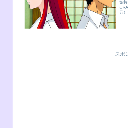
独特
OR
乃）
スポ