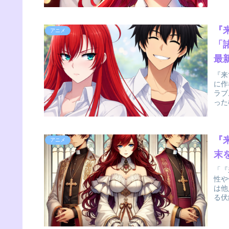
『
アニメ
「
最
『来
に作
ラブ
った
『
アニメ
末
「『
性や
は他
る伏