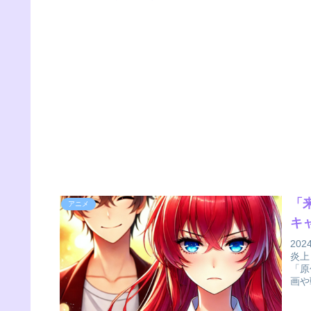
「
アニメ
キ
20
炎上
「原
画や