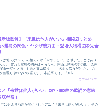
最新版図解】『来世は他人がいい』相関図まとめ｜
乃×霧島の関係・ヤクザ勢力図・登場人物構図を完全
理
世は他人がいい』の相関図が「ややこしい」と感じたことはあり
んか。 吉乃と霧島の関係はもちろん、関西と関東の勢力図、染井
深山一家の立場、血縁と直系構造──。 名前を追うだけでは、な
か整理しきれない物語です。 本記事では、『来世...
2024.12.24
ニメ『来世は他人がいい』OP・ED曲の歌詞の意味
徹底考察！
24年10月より放送が開始されたアニメ『来世は他人がいい』。その