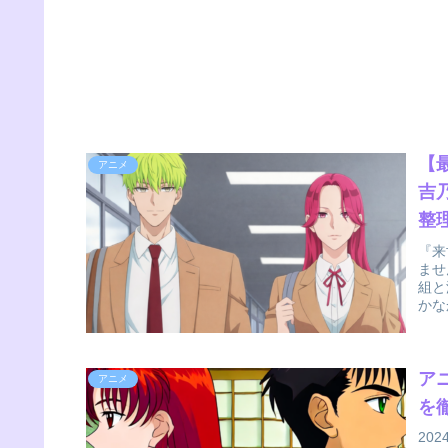
【
アニメ
吉
整
『来
ませ
組と
かな
ア
アニメ
を
20