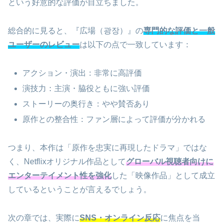
という好意的な評価が目立ちました。
総合的に見ると、『広場（광장）』の
専門的な評価と一般
ユーザーのレビュー
は以下の点で一致しています：
アクション・演出：非常に高評価
演技力：主演・脇役ともに強い評価
ストーリーの奥行き：やや賛否あり
原作との整合性：ファン層によって評価が分かれる
つまり、本作は「原作を忠実に再現したドラマ」ではな
く、Netflixオリジナル作品として
グローバル視聴者向けに
エンターテイメント性を強化
した「映像作品」として成立
しているということが言えるでしょう。
次の章では、実際に
SNS・オンライン反応
に焦点を当