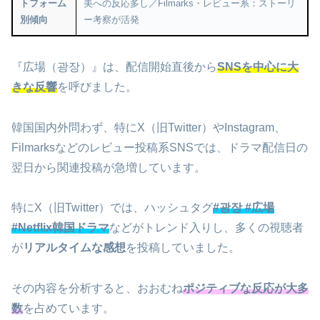
トフォーム
美への反応多し／Filmarks・レビュー系：ストーリ
別傾向
ー考察が活発
『広場（광장）』は、配信開始直後から
SNSを中心に大
きな反響
を呼びました。
韓国国内外問わず、特にX（旧Twitter）やInstagram、
Filmarksなどのレビュー投稿系SNSでは、ドラマ配信日の
翌日から関連投稿が急増しています。
特にX（旧Twitter）では、ハッシュタグ
#광장 #広場
#Netflix韓国ドラマ
などがトレンド入りし、多くの視聴者
が
リアルタイムな感想
を投稿していました。
その内容を分析すると、おおむね
ポジティブな反応が大多
数
を占めています。