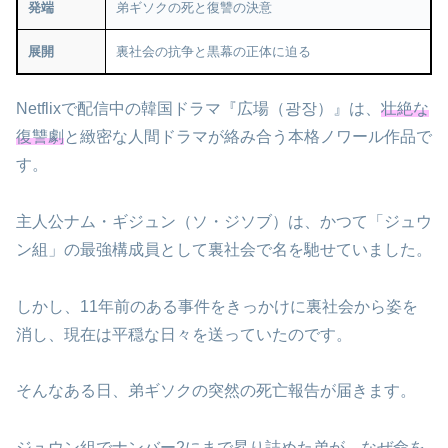
発端
弟ギソクの死と復讐の決意
展開
裏社会の抗争と黒幕の正体に迫る
Netflixで配信中の韓国ドラマ『広場（광장）』は、
壮絶な
復讐劇
と緻密な人間ドラマが絡み合う本格ノワール作品で
す。
主人公ナム・ギジュン（ソ・ジソブ）は、かつて「ジュウ
ン組」の最強構成員として裏社会で名を馳せていました。
しかし、11年前のある事件をきっかけに裏社会から姿を
消し、現在は平穏な日々を送っていたのです。
そんなある日、弟ギソクの突然の死亡報告が届きます。
ジュウン組でナンバー2にまで昇り詰めた弟が、なぜ命を