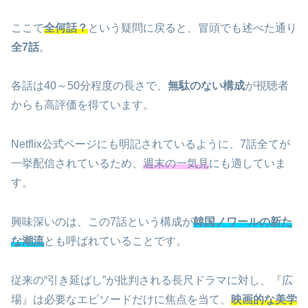
ここで
全何話？
という疑問に戻ると、冒頭でも述べた通り
全7話
。
各話は40～50分程度の長さで、
無駄のない構成
が視聴者
からも高評価を得ています。
Netflix公式ページにも明記されているように、7話全てが
一挙配信されているため、
週末の一気見
にも適していま
す。
興味深いのは、この7話という構成が
韓国ノワールの新た
な潮流
とも呼ばれていることです。
従来の“引き延ばし”が批判される長尺ドラマに対し、『広
場』は必要なエピソードだけに焦点を当て、
映画的な美学