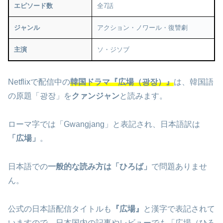
エピソード数
全7話
ジャンル
アクション・ノワール・復讐劇
主演
ソ・ジソブ
Netflixで配信中の
韓国ドラマ『広場（광장）』
は、韓国語
の原題「광장」を
クァンジャン
と読みます。
ローマ字では「Gwangjang」と表記され、日本語訳は
「広場」
。
日本語での
一般的な読み方は「ひろば」
で問題ありませ
ん。
公式の日本語配信タイトルも
『広場』
と漢字で表記されて
いますので、日本国内の記事やレビューでも「広場（ひろ