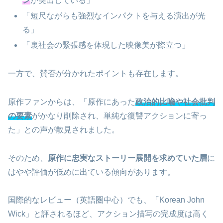
ン
が突出している」
「短尺ながらも強烈なインパクトを与える演出が光
る」
「裏社会の緊張感を体現した映像美が際立つ」
一方で、賛否が分かれたポイントも存在します。
原作ファンからは、「原作にあった
政治的比喩や社会批判
の要素
がかなり削除され、単純な復讐アクションに寄っ
た」との声が散見されました。
そのため、
原作に忠実なストーリー展開を求めていた層
に
はやや評価が低めに出ている傾向があります。
国際的なレビュー（英語圏中心）でも、「Korean John
Wick」と評されるほど、アクション描写の完成度は高く