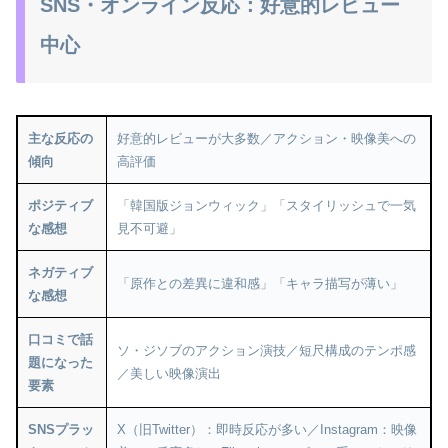
SNS・オンライン反応：好意的レビュー
中心
主な反応の
好意的レビューが大多数／アクション・映像美への
傾向
高評価
ポジティブ
「韓国版ジョンウィック」「スタイリッシュで一気
な感想
見不可避」
ネガティブ
「原作との差異に違和感」「キャラ描写が薄い」
な感想
口コミで話
ソ・ジソブのアクション演技／短尺構成のテンポ感
題になった
／美しい映像演出
要素
SNSプラッ
X（旧Twitter）：即時反応が多い／Instagram：映像