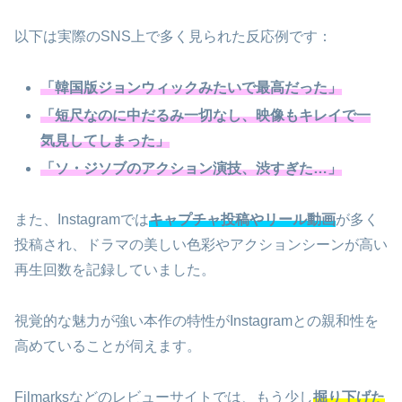
以下は実際のSNS上で多く見られた反応例です：
「韓国版ジョンウィックみたいで最高だった」
「短尺なのに中だるみ一切なし、映像もキレイで一
気見してしまった」
「ソ・ジソブのアクション演技、渋すぎた…」
また、Instagramでは
キャプチャ投稿やリール動画
が多く
投稿され、ドラマの美しい色彩やアクションシーンが高い
再生回数を記録していました。
視覚的な魅力が強い本作の特性がInstagramとの親和性を
高めていることが伺えます。
Filmarksなどのレビューサイトでは、もう少し
掘り下げた