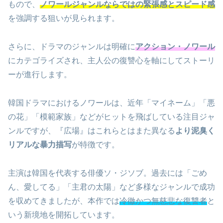
もので、
ノワールジャンルならではの緊張感とスピード感
を強調する狙いが見られます。
さらに、ドラマのジャンルは明確に
アクション・ノワール
にカテゴライズされ、主人公の復讐心を軸にしてストーリ
ーが進行します。
韓国ドラマにおけるノワールは、近年「マイネーム」「悪
の花」「模範家族」などがヒットを飛ばしている注目ジャ
ンルですが、『広場』はこれらとはまた異なる
より泥臭く
リアルな暴力描写
が特徴です。
主演は韓国を代表する俳優ソ・ジソブ。過去には「ごめ
ん、愛してる」「主君の太陽」など多様なジャンルで成功
を収めてきましたが、本作では
冷徹かつ無慈悲な復讐者
と
いう新境地を開拓しています。