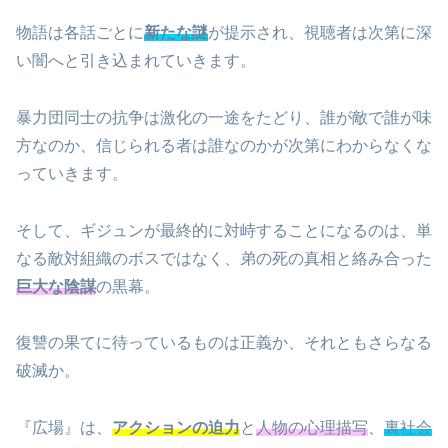
物語は各話ごとに
新たな謎
が提示され、視聴者は次第に深
い闇へと引き込まれていきます。
暴力団同士の抗争は激化の一途をたどり、誰が敵で誰が味
方なのか、信じられる者は誰なのかが次第にわからなくな
っていきます。
そして、ギジュンが最終的に対峙することになるのは、単
なる敵対組織のボスではなく、弟の死の真相と絡み合った
巨大な陰謀
の黒幕。
復讐の果てに待っているものは正義か、それともさらなる
破滅か。
『広場』は、
アクションの迫力
と
人物の心理描写
、
裏社会