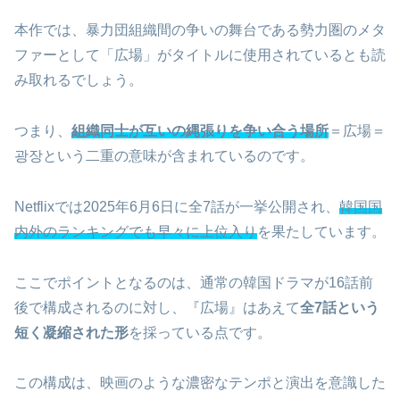
本作では、暴力団組織間の争いの舞台である勢力圏のメタ
ファーとして「広場」がタイトルに使用されているとも読
み取れるでしょう。
つまり、
組織同士が互いの縄張りを争い合う場所
＝広場＝
광장という二重の意味が含まれているのです。
Netflixでは2025年6月6日に全7話が一挙公開され、
韓国国
内外のランキングでも早々に上位入り
を果たしています。
ここでポイントとなるのは、通常の韓国ドラマが16話前
後で構成されるのに対し、『広場』はあえて
全7話という
短く凝縮された形
を採っている点です。
この構成は、映画のような濃密なテンポと演出を意識した