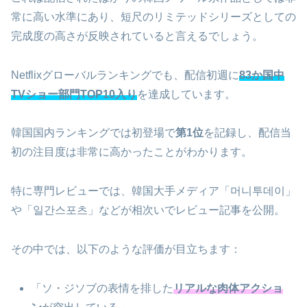
常に高い水準にあり、短尺のリミテッドシリーズとしての
完成度の高さが反映されていると言えるでしょう。
Netflixグローバルランキングでも、配信初週に
83か国中
TVショー部門TOP10入り
を達成しています。
韓国国内ランキングでは初登場で
第1位
を記録し、配信当
初の注目度は非常に高かったことがわかります。
特に専門レビューでは、韓国大手メディア「머니투데이」
や「일간스포츠」などが相次いでレビュー記事を公開。
その中では、以下のような評価が目立ちます：
「ソ・ジソブの表情を排した
リアルな肉体アクショ