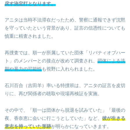
戻す決定打となります。
アニタは当時不法滞在だったため、警察に通報できず沈黙
を守っていたという背景があり、証言の信憑性についても
慎重に精査されました。
再捜査では、順一が所属していた団体「リバティオブハー
ト」のメンバーとの接点が改めて調査され、
団体による洗
脳や暴力の可能性
も視野に入れられました。
石川百合（吉田羊）率いる特捜班は、アニタの証言を皮切
りに、再び関係者の聴取や現場再検証を実施。
その中で、「順一は団体から脱退を試みていた」「最後の
夜、香奈恵に会いに行こうとしていた」など、
彼が生きる
意志を持っていた形跡
が明らかになっていきます。