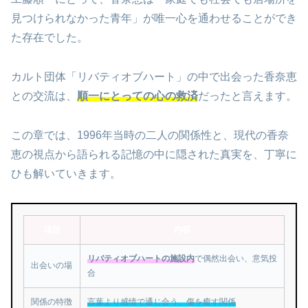
見つけられなかった青年」が唯一心を通わせることができ
た存在でした。
カルト団体「リバティオブハート」の中で出会った香奈恵
との交流は、
順一にとっての心の救済
だったと言えます。
この章では、1996年当時の二人の関係性と、現代の香奈
恵の視点から語られる記憶の中に隠された真実を、丁寧に
ひも解いていきます。
項目
内容
リバティオブハートの施設内
で偶然出会い、意気投
出会いの場
合
関係の特徴
言葉より感情で通じ合う、傷を癒す関係