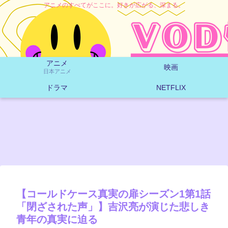
アニメのすべてがここに。好きが広がる、深まる。
アニメ
映画
日本アニメ
ドラマ
NETFLIX
【コールドケース真実の扉シーズン1第1話
「閉ざされた声」】吉沢亮が演じた悲しき
青年の真実に迫る