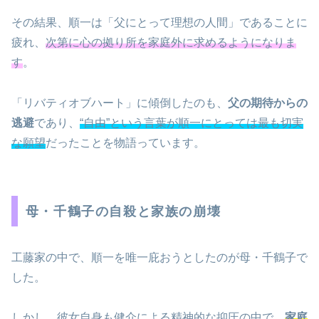
その結果、順一は「父にとって理想の人間」であることに
疲れ、
次第に心の拠り所を家庭外に求めるようになりま
す
。
「リバティオブハート」に傾倒したのも、
父の期待からの
逃避
であり、
“自由”という言葉が順一にとっては最も切実
な願望
だったことを物語っています。
母・千鶴子の自殺と家族の崩壊
工藤家の中で、順一を唯一庇おうとしたのが母・千鶴子で
した。
しかし、彼女自身も健介による精神的な抑圧の中で、
家庭