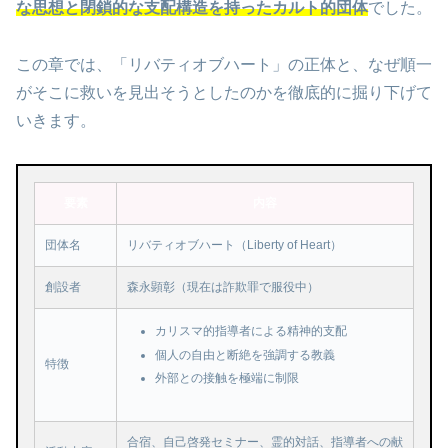
な思想と閉鎖的な支配構造を持ったカルト的団体
でした。
この章では、「リバティオブハート」の正体と、なぜ順一
がそこに救いを見出そうとしたのかを徹底的に掘り下げて
いきます。
要素
内容
団体名
リバティオブハート（Liberty of Heart）
創設者
森永顕彰（現在は詐欺罪で服役中）
カリスマ的指導者による精神的支配
個人の自由と断絶を強調する教義
特徴
外部との接触を極端に制限
合宿、自己啓発セミナー、霊的対話、指導者への献