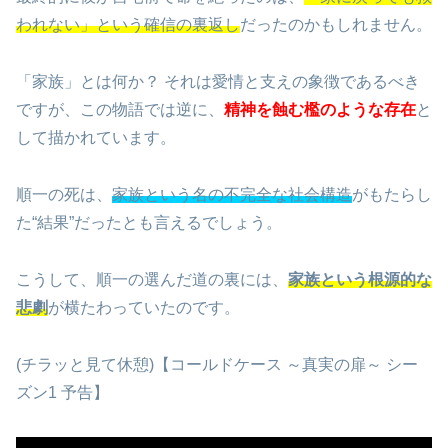
われない」という確信の裏返し
だったのかもしれません。
「家族」とは何か？ それは愛情と支えの象徴であるべき
ですが、この物語では逆に、
精神を蝕む檻のような存在
と
して描かれています。
順一の死は、
家族という名の不完全な社会構造
がもたらし
た“結果”だったとも言えるでしょう。
こうして、順一の選んだ道の裏には、
家族という根源的な
悲劇
が横たわっていたのです。
(チラッと見て休憩)【コールドケース ～真実の扉～ シー
ズン1 予告】