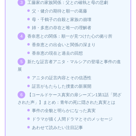
工藤家の家族関係：父との確執と母の悲劇
父・健介の期待と順一の葛藤
母・千鶴子の自殺と家族の崩壊
姉・多恵の存在と唯一の理解者
香奈恵との関係：順一が見つけた心の拠り所
香奈恵との出会いと関係の深まり
香奈恵の現在と過去の回想
新たな証言者アニタ・マルシアの登場と事件の進
展
アニタの証言内容とその信憑性
証言がもたらした捜査の新展開
【コールドケース真実の扉シーズン1第1話「閉ざ
された声」】まとめ：青年の死に隠された真実とは
事件の全貌と明らかになった真実
ドラマが描く人間ドラマとそのメッセージ
あわせて読みたい注目記事