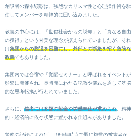
創設者の森永顕彰は、強烈なカリスマ性と心理操作術を駆
使してメンバーを精神的に囲い込みました。
教義の中心には、「世俗社会からの脱却」と「真なる自由
の獲得」という甘美な理念が据えられていましたが、それ
は
集団からの脱退を困難にし、外部との断絶を招く危険な
教義
でもありました。
集団内では合宿や「覚醒セミナー」と呼ばれるイベントが
頻繁に開催され、長時間にわたる説教や儀式を通じて洗脳
的な思考転換が行われていました。
さらに、
信者には多額の献金や労働奉仕が求められ
、精神
的・経済的に依存状態に置かれる仕組みがありました。
警察の記録によれば、1996年時点で既に複数の被害者か