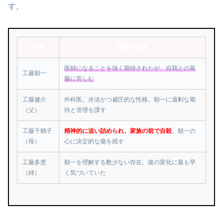
す。
人物
関係と背景
医師になることを強く期待されたが、自我との葛
工藤順一
藤に苦しむ
工藤健介
外科医。冷淡かつ威圧的な性格。順一に過剰な期
（父）
待と管理を課す
工藤千鶴子
精神的に追い詰められ、家族の前で自殺
。順一の
（母）
心に決定的な傷を残す
工藤多恵
順一を理解する数少ない存在。彼の変化に最も早
（姉）
く気づいていた