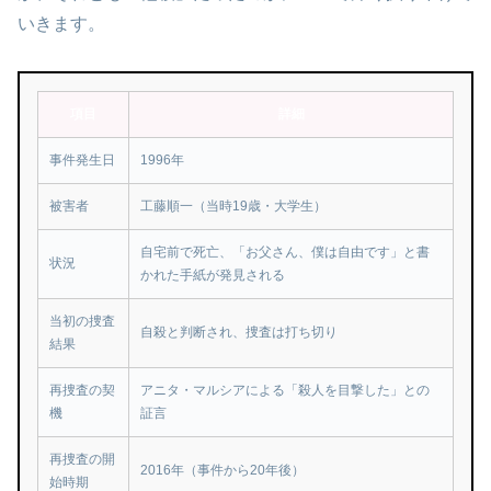
いきます。
項目
詳細
事件発生日
1996年
被害者
工藤順一（当時19歳・大学生）
自宅前で死亡、「お父さん、僕は自由です」と書
状況
かれた手紙が発見される
当初の捜査
自殺と判断され、捜査は打ち切り
結果
再捜査の契
アニタ・マルシアによる「殺人を目撃した」との
機
証言
再捜査の開
2016年（事件から20年後）
始時期