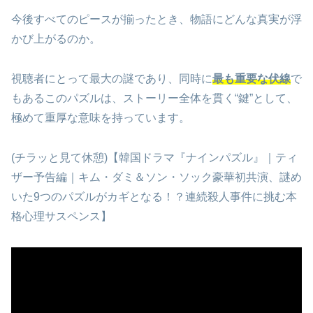
今後すべてのピースが揃ったとき、物語にどんな真実が浮
かび上がるのか。
視聴者にとって最大の謎であり、同時に
最も重要な伏線
で
もあるこのパズルは、ストーリー全体を貫く“鍵”として、
極めて重厚な意味を持っています。
(チラッと見て休憩)【韓国ドラマ『ナインパズル』｜ティ
ザー予告編｜キム・ダミ＆ソン・ソック豪華初共演、謎め
いた9つのパズルがカギとなる！？連続殺人事件に挑む本
格心理サスペンス】