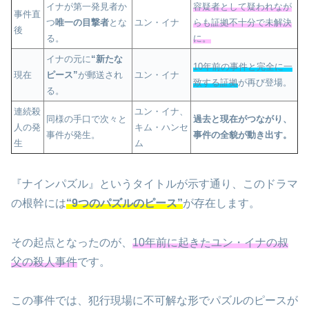
イナが第一発見者か
容疑者として疑われなが
事件直
つ
唯一の目撃者
とな
ユン・イナ
らも証拠不十分で未解決
後
る。
に。
イナの元に
“新たな
10年前の事件と完全に一
現在
ピース”
が郵送され
ユン・イナ
致する証拠
が再び登場。
る。
連続殺
ユン・イナ、
同様の手口で次々と
過去と現在がつながり、
人の発
キム・ハンセ
事件が発生。
事件の全貌が動き出す。
生
ム
『ナインパズル』というタイトルが示す通り、このドラマ
の根幹には
“9つのパズルのピース”
が存在します。
その起点となったのが、
10年前に起きたユン・イナの叔
父の殺人事件
です。
この事件では、犯行現場に不可解な形でパズルのピースが