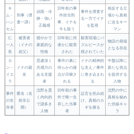
キ
10年前の事
相反する立
頑固・冷
事件を捜査す
ム・
刑事（捜
件担当刑
場から真相
静・強い
る一方でイナ
ハン
査一課）
事、イナを
に迫るキー
正義感
を監視
セム
今も疑う
マン
仁
被害者
穏やかで
10年前に何
殺害現場にパ
物語の発端
一人
（イナの
家庭的な
者かに殺害
ズルピースが
となる存在
長
叔父）
性格
された
残されていた
カ
思慮深く
事件の裏に
イナの精神的
中盤以降に
ン・
イナの親
共感力の
何らかの接
な支え／事件
新たな視点
イエ
友
ある支援
点が示唆さ
に巻き込まれ
を提供する
ラ
者
れる
る
人物
沈黙を貫
10年前の事
沈黙の中に
事件
匿名（名
証言を拒み続
く内向的
件で唯一生
真相を秘め
の生
前非公
け、真相のカ
で謎多き
存した当事
た伏線キャ
存者
開）
ギを握る
人物
者
ラ