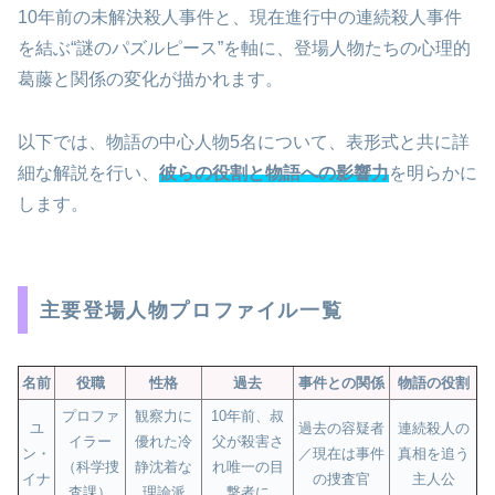
10年前の未解決殺人事件と、現在進行中の連続殺人事件
を結ぶ“謎のパズルピース”を軸に、登場人物たちの心理的
葛藤と関係の変化が描かれます。
以下では、物語の中心人物5名について、表形式と共に詳
細な解説を行い、
彼らの役割と物語への影響力
を明らかに
します。
主要登場人物プロファイル一覧
名前
役職
性格
過去
事件との関係
物語の役割
プロファ
観察力に
10年前、叔
ユ
過去の容疑者
連続殺人の
イラー
優れた冷
父が殺害さ
ン・
／現在は事件
真相を追う
（科学捜
静沈着な
れ唯一の目
イナ
の捜査官
主人公
査課）
理論派
撃者に