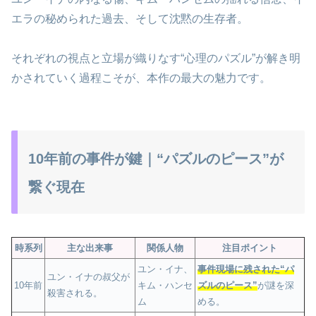
エラの秘められた過去、そして沈黙の生存者。
それぞれの視点と立場が織りなす“心理のパズル”が解き明
かされていく過程こそが、本作の最大の魅力です。
10年前の事件が鍵｜“パズルのピース”が
繋ぐ現在
時系列
主な出来事
関係人物
注目ポイント
ユン・イナ、
事件現場に残された“パ
ユン・イナの叔父が
10年前
キム・ハンセ
ズルのピース”
が謎を深
殺害される。
ム
める。