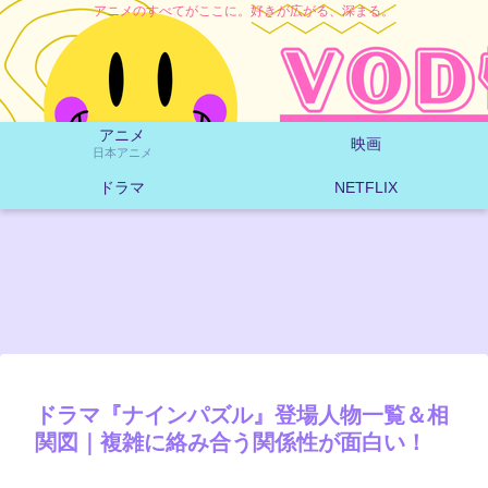
アニメのすべてがここに。好きが広がる、深まる。
アニメ
映画
日本アニメ
ドラマ
NETFLIX
ドラマ『ナインパズル』登場人物一覧＆相
関図｜複雑に絡み合う関係性が面白い！