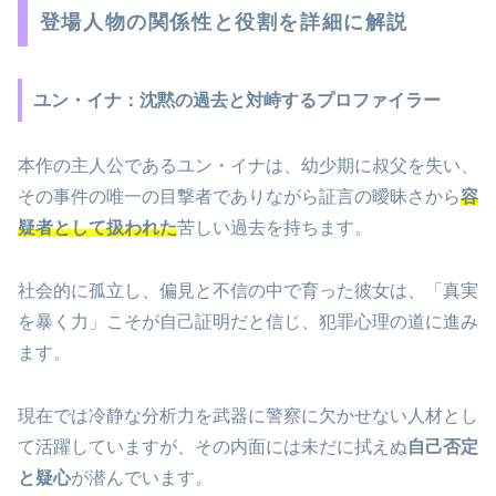
登場人物の関係性と役割を詳細に解説
ユン・イナ：沈黙の過去と対峙するプロファイラー
本作の主人公であるユン・イナは、幼少期に叔父を失い、
その事件の唯一の目撃者でありながら証言の曖昧さから
容
疑者として扱われた
苦しい過去を持ちます。
社会的に孤立し、偏見と不信の中で育った彼女は、「真実
を暴く力」こそが自己証明だと信じ、犯罪心理の道に進み
ます。
現在では冷静な分析力を武器に警察に欠かせない人材とし
て活躍していますが、その内面には未だに拭えぬ
自己否定
と疑心
が潜んでいます。