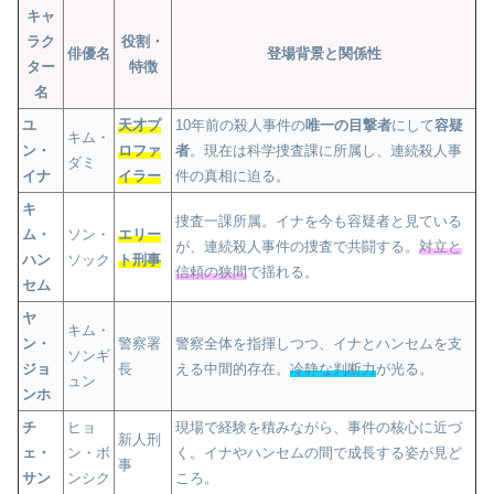
キャ
ラク
役割・
俳優名
登場背景と関係性
ター
特徴
名
ユ
天才プ
10年前の殺人事件の
唯一の目撃者
にして
容疑
キム・
ン・
ロファ
者
。現在は科学捜査課に所属し、連続殺人事
ダミ
イナ
イラー
件の真相に迫る。
キ
捜査一課所属。イナを今も容疑者と見ている
ム・
ソン・
エリー
が、連続殺人事件の捜査で共闘する。
対立と
ハン
ソック
ト刑事
信頼の狭間
で揺れる。
セム
ヤ
キム・
ン・
警察署
警察全体を指揮しつつ、イナとハンセムを支
ソンギ
ジョ
長
える中間的存在。
冷静な判断力
が光る。
ュン
ンホ
チ
ヒョ
現場で経験を積みながら、事件の核心に近づ
新人刑
ェ・
ン・ボ
く。イナやハンセムの間で成長する姿が見ど
事
サン
ンシク
ころ。