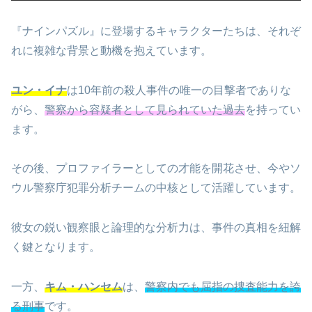
『ナインパズル』に登場するキャラクターたちは、それぞ
れに複雑な背景と動機を抱えています。
ユン・イナ
は10年前の殺人事件の唯一の目撃者でありな
がら、
警察から容疑者として見られていた過去
を持ってい
ます。
その後、プロファイラーとしての才能を開花させ、今やソ
ウル警察庁犯罪分析チームの中核として活躍しています。
彼女の鋭い観察眼と論理的な分析力は、事件の真相を紐解
く鍵となります。
一方、
キム・ハンセム
は、
警察内でも屈指の捜査能力を誇
る刑事
です。