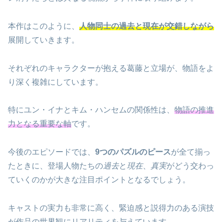
本作はこのように、
人物同士の過去と現在が交錯しながら
展開していきます。
それぞれのキャラクターが抱える葛藤と立場が、物語をよ
り深く複雑にしています。
特にユン・イナとキム・ハンセムの関係性は、
物語の推進
力となる重要な軸
です。
今後のエピソードでは、
9つのパズルのピース
が全て揃っ
たときに、登場人物たちの
過去
と
現在
、
真実
がどう交わっ
ていくのかが大きな注目ポイントとなるでしょう。
キャストの実力も非常に高く、緊迫感と説得力のある演技
が作品の世界観にリアリティを与えています。