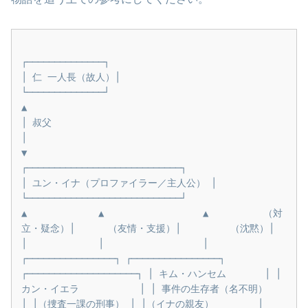
┌──────────────┐                                      
│ 仁 一人長（故人）│                                      
└──────────────┘                                                
▲                                                
│ 叔父                                                
│                                                
▼                         
┌────────────────────────────┐                         
│ ユン・イナ（プロファイラー／主人公） │                         
└────────────────────────────┘                            
▲             ▲                  ▲          （対
立・疑念）│      （友情・支援）│         （沈黙）│                            
│             │                  │ 
┌────────────────┐ ┌────────────────┐ 
┌────────────────────┐ │ キム・ハンセム       │ │ 
カン・イエラ           │ │ 事件の生存者（名不明）   
│ │（捜査一課の刑事） │ │（イナの親友）        │ 