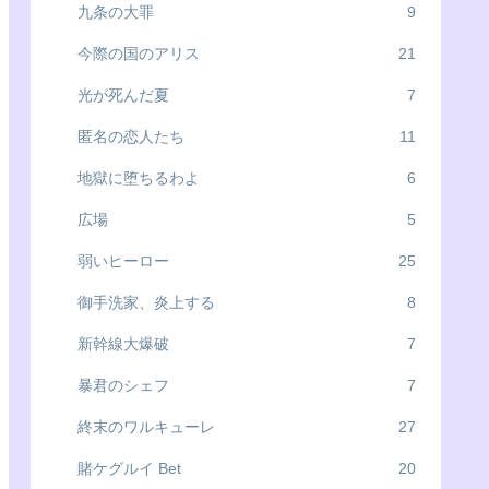
九条の大罪
9
今際の国のアリス
21
光が死んだ夏
7
匿名の恋人たち
11
地獄に堕ちるわよ
6
広場
5
弱いヒーロー
25
御手洗家、炎上する
8
新幹線大爆破
7
暴君のシェフ
7
終末のワルキューレ
27
賭ケグルイ Bet
20