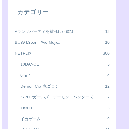
カテゴリー
Aランクパーティを離脱した俺は
13
BanG Dream! Ave Mujica
10
NETFLIX
300
10DANCE
5
84m²
4
Demon City 鬼ゴロシ
12
K-POPガールズ：デーモン・ハンターズ
2
This is I
3
イカゲーム
9