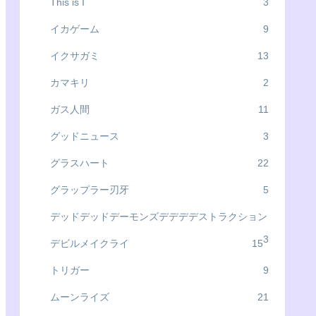
This is I
3
イカゲーム
9
イクサガミ
13
カマキリ
2
ガス人間
11
グッドニュース
3
グラスハート
22
グラップラー刃牙
5
デッドデッドデーモンズデデデデストラクション
3
デビルメイクライ
15
トリガー
9
ムーンライズ
21