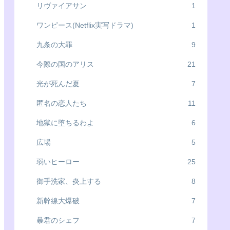
リヴァイアサン
1
ワンピース(Netflix実写ドラマ)
1
九条の大罪
9
今際の国のアリス
21
光が死んだ夏
7
匿名の恋人たち
11
地獄に堕ちるわよ
6
広場
5
弱いヒーロー
25
御手洗家、炎上する
8
新幹線大爆破
7
暴君のシェフ
7