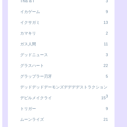
This is I
3
イカゲーム
9
イクサガミ
13
カマキリ
2
ガス人間
11
グッドニュース
3
グラスハート
22
グラップラー刃牙
5
デッドデッドデーモンズデデデデストラクション
3
デビルメイクライ
15
トリガー
9
ムーンライズ
21