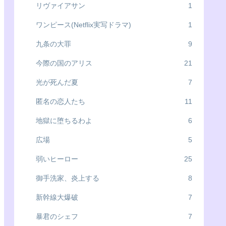
リヴァイアサン
1
ワンピース(Netflix実写ドラマ)
1
九条の大罪
9
今際の国のアリス
21
光が死んだ夏
7
匿名の恋人たち
11
地獄に堕ちるわよ
6
広場
5
弱いヒーロー
25
御手洗家、炎上する
8
新幹線大爆破
7
暴君のシェフ
7