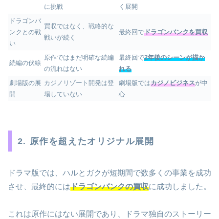
に挑戦
く展開
ドラゴンバ
買収ではなく、戦略的な
ンクとの戦
最終回で
ドラゴンバンクを買収
戦いが続く
い
原作ではまだ明確な続編
最終回で
2年後のシーンが描か
続編の伏線
の流れはない
れる
劇場版の展
カジノリゾート開発は登
劇場版では
カジノビジネス
が中
開
場していない
心
2. 原作を超えたオリジナル展開
ドラマ版では、ハルとガクが短期間で数多くの事業を成功
させ、最終的には
ドラゴンバンクの買収
に成功しました。
これは原作にはない展開であり、ドラマ独自のストーリー