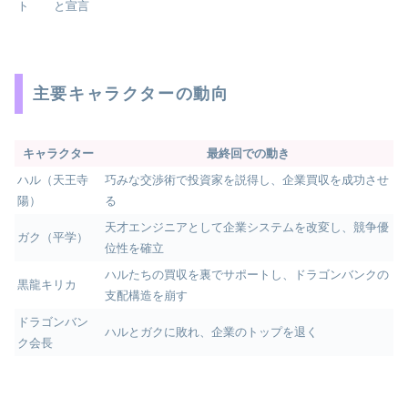
ト
と宣言
主要キャラクターの動向
キャラクター
最終回での動き
ハル（天王寺
巧みな交渉術で投資家を説得し、企業買収を成功させ
陽）
る
天才エンジニアとして企業システムを改変し、競争優
ガク（平学）
位性を確立
ハルたちの買収を裏でサポートし、ドラゴンバンクの
黒龍キリカ
支配構造を崩す
ドラゴンバン
ハルとガクに敗れ、企業のトップを退く
ク会長