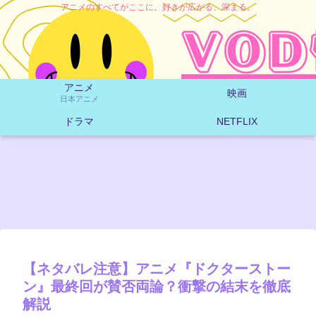
アニメのすべてがここに。好きが広がる、深まる。
アニメ
映画
日本アニメ
ドラマ
NETFLIX
【ネタバレ注意】アニメ『ドクターストー
ン』最終回が賛否両論？衝撃の結末を徹底
解説