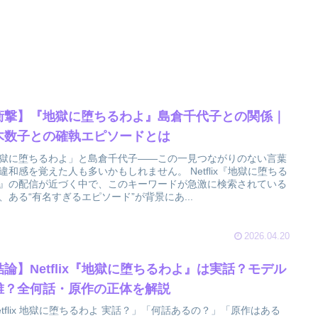
衝撃】『地獄に堕ちるわよ』島倉千代子との関係｜
木数子との確執エピソードとは
獄に堕ちるわよ」と島倉千代子——この一見つながりのない言葉
違和感を覚えた人も多いかもしれません。 Netflix『地獄に堕ちる
』の配信が近づく中で、このキーワードが急激に検索されている
、ある“有名すぎるエピソード”が背景にあ...
2026.04.20
結論】Netflix『地獄に堕ちるわよ』は実話？モデル
誰？全何話・原作の正体を解説
etflix 地獄に堕ちるわよ 実話？」「何話あるの？」「原作はある