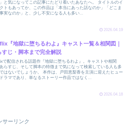
」と気になってこの記事にたどり着いたあなたへ。 タイトルのイ
クトもあってか、この作品は「本当にあった話なのか」「どこま
事実なのか」と、少し不安になる人も多い...
2026.04.19
etflix『地獄に堕ちるわよ』キャスト一覧＆相関図｜
らすじ・脚本まで完全解説
tflixで配信される話題作『地獄に堕ちるわよ』。キャストや相関
あらすじ、そして脚本の特徴まで気になって検索している人も多
ではないでしょうか。 本作は、戸田恵梨香を主演に迎えたヒュー
ドラマであり、単なるストーリー作品ではなく...
2026.04.18
ンサーリンク