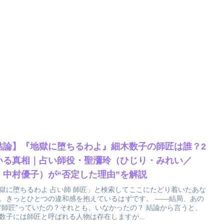
結論】『地獄に堕ちるわよ』細木数子の師匠は誰？2
いる真相｜占い師役・聖瀰玲（ひじり・みれい／
：中村優子）が“否定した理由”を解説
獄に堕ちるわよ 占い師 師匠」と検索してここにたどり着いたあな
、きっとひとつの違和感を抱えているはずです。 ――結局、あの
“師匠”っていたの？それとも、いなかったの？ 結論から言うと、
数子には師匠と呼ばれる人物は存在しますが...