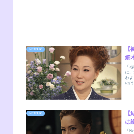
【
NETFLIX
細
「地
に、
わよ
のは
【
NETFLIX
は
「N