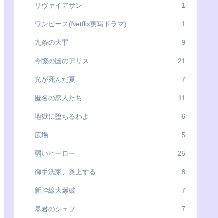
リヴァイアサン
1
ワンピース(Netflix実写ドラマ)
1
九条の大罪
9
今際の国のアリス
21
光が死んだ夏
7
匿名の恋人たち
11
地獄に堕ちるわよ
6
広場
5
弱いヒーロー
25
御手洗家、炎上する
8
新幹線大爆破
7
暴君のシェフ
7