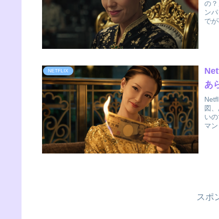
の？
ンパ
でが
N
NETFLIX
あ
Ne
図、
いの
マン
スポ