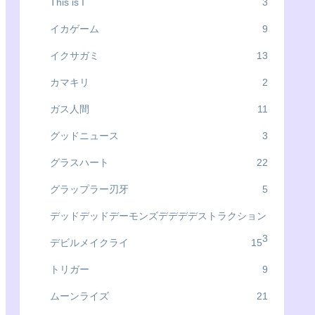
This is I
3
イカゲーム
9
イクサガミ
13
カマキリ
2
ガス人間
11
グッドニュース
3
グラスハート
22
グラップラー刃牙
5
デッドデッドデーモンズデデデデストラクション
3
デビルメイクライ
15
トリガー
9
ムーンライズ
21