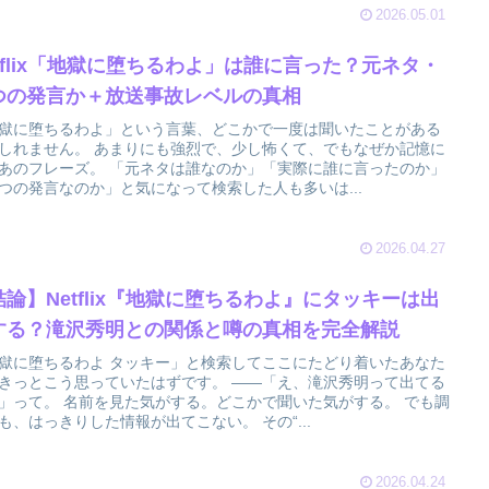
2026.05.01
etflix「地獄に堕ちるわよ」は誰に言った？元ネタ・
つの発言か＋放送事故レベルの真相
獄に堕ちるわよ」という言葉、どこかで一度は聞いたことがある
しれません。 あまりにも強烈で、少し怖くて、でもなぜか記憶に
あのフレーズ。 「元ネタは誰なのか」「実際に誰に言ったのか」
つの発言なのか」と気になって検索した人も多いは...
2026.04.27
結論】Netflix『地獄に堕ちるわよ』にタッキーは出
する？滝沢秀明との関係と噂の真相を完全解説
獄に堕ちるわよ タッキー」と検索してここにたどり着いたあなた
きっとこう思っていたはずです。 ――「え、滝沢秀明って出てる
」って。 名前を見た気がする。どこかで聞いた気がする。 でも調
も、はっきりした情報が出てこない。 その“...
2026.04.24