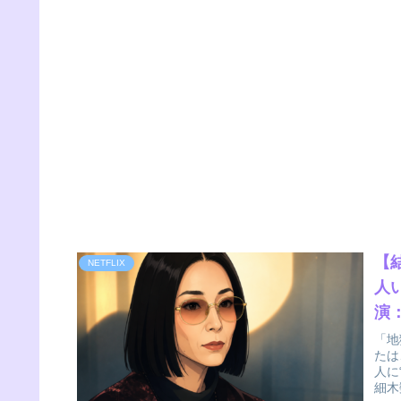
【
NETFLIX
人
演
「地
たは
人に
細木