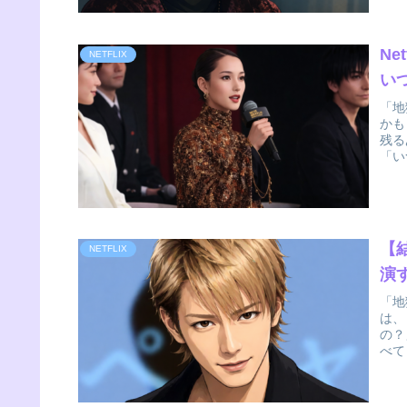
N
NETFLIX
い
「地
かも
残る
「い
【
NETFLIX
演
「地
は、
の？
べて